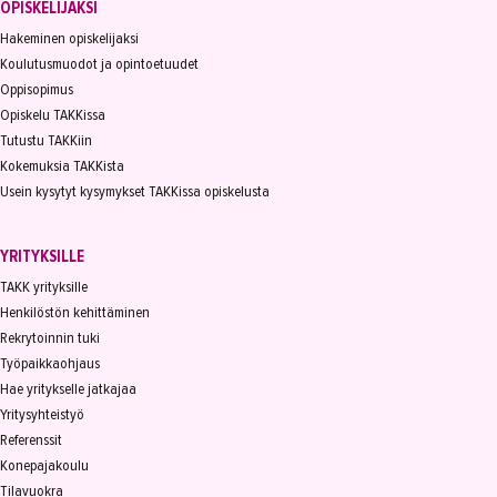
OPISKELIJAKSI
Hakeminen opiskelijaksi
Koulutusmuodot ja opintoetuudet
Oppisopimus
Opiskelu TAKKissa
Tutustu TAKKiin
Kokemuksia TAKKista
Usein kysytyt kysymykset TAKKissa opiskelusta
YRITYKSILLE
TAKK yrityksille
Henkilöstön kehittäminen
Rekrytoinnin tuki
Työpaikkaohjaus
Hae yritykselle jatkajaa
Yritysyhteistyö
Referenssit
Konepajakoulu
Tilavuokra