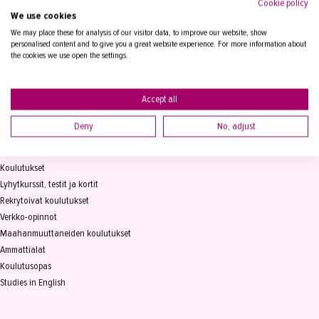
Cookie policy
We use cookies
Tampereen Aikuiskoulutuskeskus
PL 15, 33821 Tampere
We may place these for analysis of our visitor data, to improve our website, show
personalised content and to give you a great website experience. For more information about
the cookies we use open the settings.
Vaihde
03 2361 111
info@takk.fi
Y-tunnus 0155651-0
Accept all
Deny
No, adjust
KOULUTUS
Koulutukset
Lyhytkurssit, testit ja kortit
Rekrytoivat koulutukset
Verkko-opinnot
Maahanmuuttaneiden koulutukset
Ammattialat
Koulutusopas
Studies in English