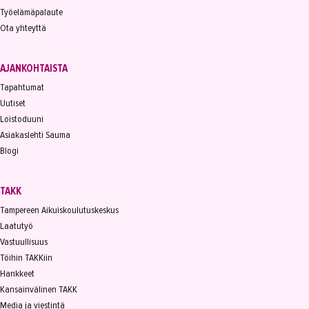
Työelämäpalaute
Ota yhteyttä
AJANKOHTAISTA
Tapahtumat
Uutiset
Loistoduuni
Asiakaslehti Sauma
Blogi
TAKK
Tampereen Aikuiskoulutuskeskus
Laatutyö
Vastuullisuus
Töihin TAKKiin
Hankkeet
Kansainvälinen TAKK
Media ja viestintä