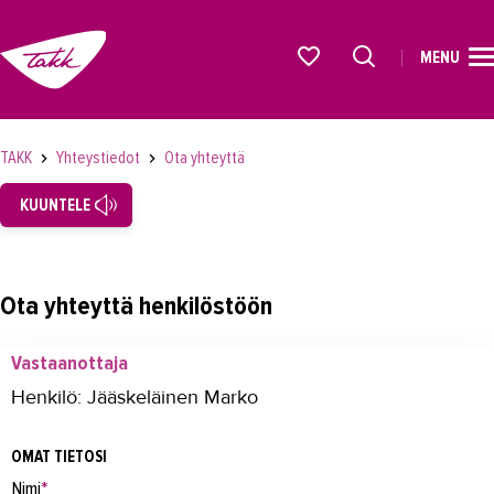
MENU
ETUSIVU
Alkavat koulutukset osiosta
KOULUTUS
TAKK
Yhteystiedot
Ota yhteyttä
OPISKELIJAKSI
KUUNTELE
YRITYKSILLE
TAKK
Ota yhteyttä henkilöstöön
AJANKOHTAISTA
Vastaanottaja
OMA TAKK
Henkilö: Jääskeläinen Marko
YHTEYSTIEDOT
OMAT TIETOSI
Yhteystiedot
Nimi
*