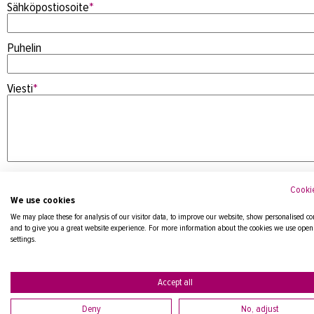
Sähköpostiosoite
*
Puhelin
Viesti
*
Cookie
We use cookies
We may place these for analysis of our visitor data, to improve our website, show personalised co
and to give you a great website experience. For more information about the cookies we use open
settings.
Tietosuojaseloste
Accept all
Deny
No, adjust