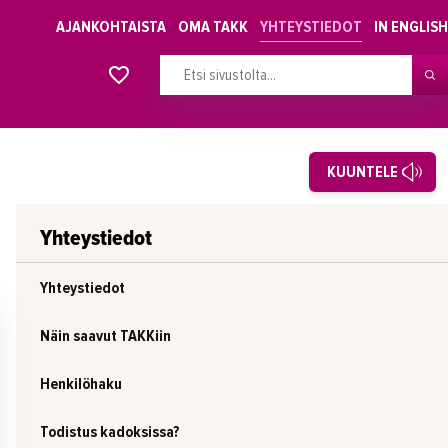
AJANKOHTAISTA
OMA TAKK
YHTEYSTIEDOT
IN ENGLISH
Alkavat koulutukset osiosta
KUUNTELE
Yhteystiedot
Yhteystiedot
Näin saavut TAKKiin
Henkilöhaku
Todistus kadoksissa?