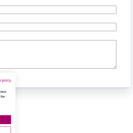
 policy
ntent
 the