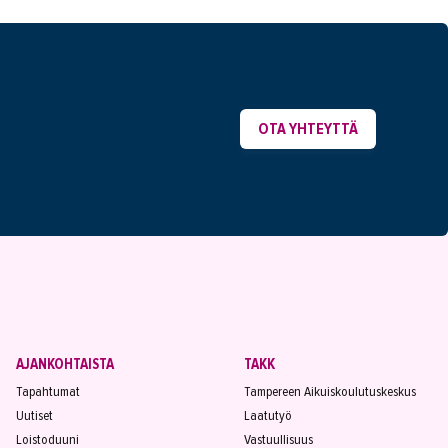
OTA YHTEYTTÄ
AJANKOHTAISTA
TAKK
Tapahtumat
Tampereen Aikuiskoulutuskeskus
Uutiset
Laatutyö
Loistoduuni
Vastuullisuus