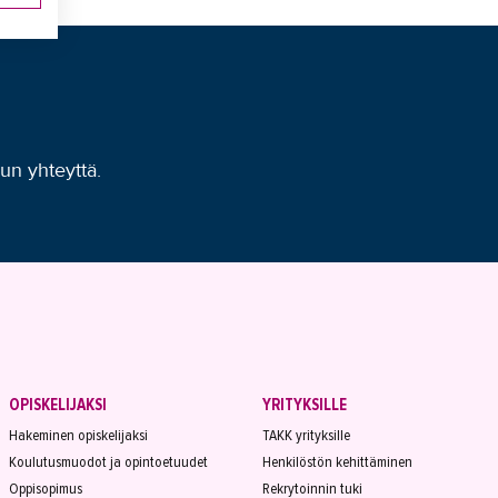
uun yhteyttä.
OPISKELIJAKSI
YRITYKSILLE
Hakeminen opiskelijaksi
TAKK yrityksille
Koulutusmuodot ja opintoetuudet
Henkilöstön kehittäminen
Oppisopimus
Rekrytoinnin tuki