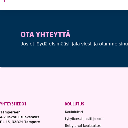
OTA YHTEYTTÄ
Jos et löydä etsimääsi, jätä viesti ja otamme sin
YHTEYSTIEDOT
KOULUTUS
Koulutukset
Tampereen
Aikuiskoulutuskeskus
Lyhytkurssit, testit ja kortit
PL 15, 33821 Tampere
Rekrytoivat koulutukset