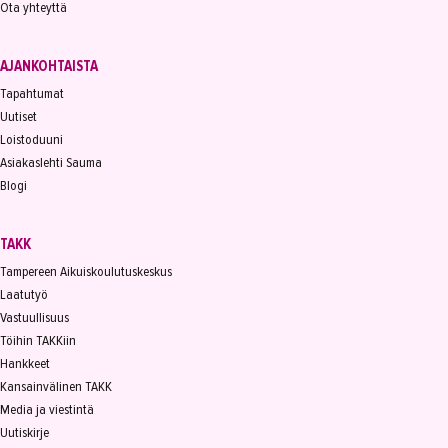
Ota yhteyttä
AJANKOHTAISTA
Tapahtumat
Uutiset
Loistoduuni
Asiakaslehti Sauma
Blogi
TAKK
Tampereen Aikuiskoulutuskeskus
Laatutyö
Vastuullisuus
Töihin TAKKiin
Hankkeet
Kansainvälinen TAKK
Media ja viestintä
Uutiskirje