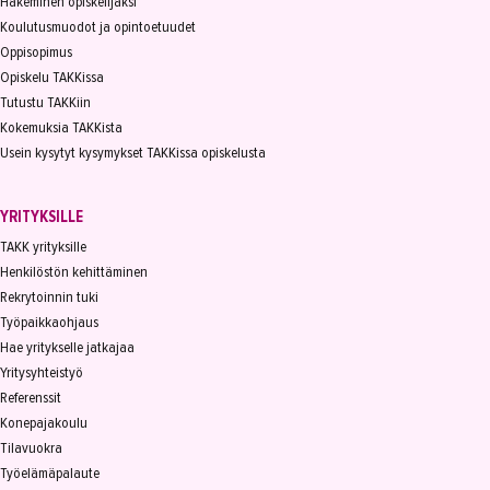
Hakeminen opiskelijaksi
Koulutusmuodot ja opintoetuudet
Oppisopimus
Opiskelu TAKKissa
Tutustu TAKKiin
Kokemuksia TAKKista
Usein kysytyt kysymykset TAKKissa opiskelusta
YRITYKSILLE
TAKK yrityksille
Henkilöstön kehittäminen
Rekrytoinnin tuki
Työpaikkaohjaus
Hae yritykselle jatkajaa
Yritysyhteistyö
Referenssit
Konepajakoulu
Tilavuokra
Työelämäpalaute