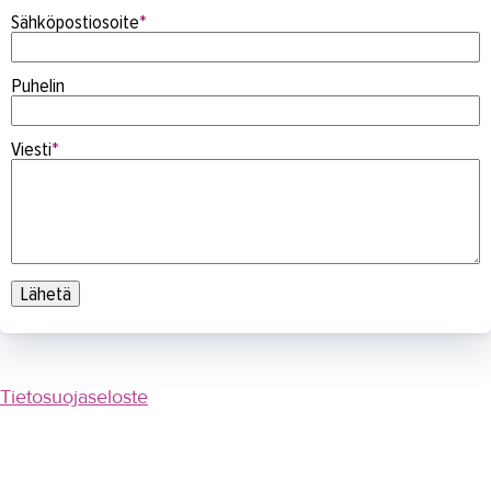
Näin saavut TAKKiin
Sähköpostiosoite
*
Henkilöhaku
Puhelin
Todistus kadoksissa?
Laskutusosoitteet
Viesti
*
Stipendilahjoitus
Ota yhteyttä
Tietosuoja
Saavutettavuusseloste
IN ENGLISH
Tietosuojaseloste