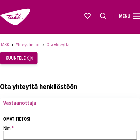
MENU
ETUSIVU
Alkavat koulutukset osiosta
KOULUTUS
TAKK
Yhteystiedot
Ota yhteyttä
OPISKELIJAKSI
KUUNTELE
YRITYKSILLE
TAKK
Ota yhteyttä henkilöstöön
AJANKOHTAISTA
Vastaanottaja
OMA TAKK
YHTEYSTIEDOT
OMAT TIETOSI
Nimi
*
Yhteystiedot