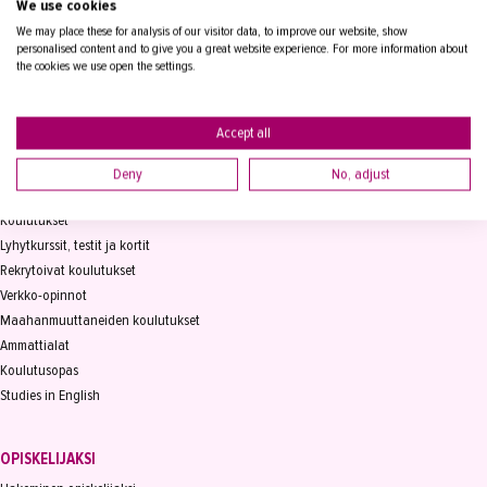
We use cookies
PL 15, 33821 Tampere
We may place these for analysis of our visitor data, to improve our website, show
personalised content and to give you a great website experience. For more information about
Vaihde
03 2361 111
the cookies we use open the settings.
info@takk.fi
Y-tunnus 0155651-0
Accept all
Deny
No, adjust
KOULUTUS
Koulutukset
Lyhytkurssit, testit ja kortit
Rekrytoivat koulutukset
Verkko-opinnot
Maahanmuuttaneiden koulutukset
Ammattialat
Koulutusopas
Studies in English
OPISKELIJAKSI