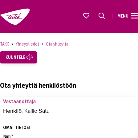
MENU
ETUSIVU
Alkavat koulutukset osiosta
KOULUTUS
TAKK
Yhteystiedot
Ota yhteyttä
OPISKELIJAKSI
KUUNTELE
YRITYKSILLE
TAKK
Ota yhteyttä henkilöstöön
AJANKOHTAISTA
Vastaanottaja
OMA TAKK
Henkilö: Kallio Satu
YHTEYSTIEDOT
OMAT TIETOSI
Yhteystiedot
Nimi
*