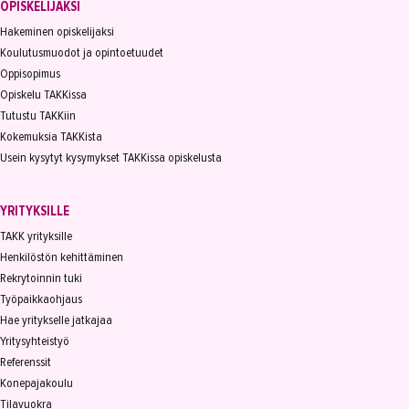
OPISKELIJAKSI
Hakeminen opiskelijaksi
Koulutusmuodot ja opintoetuudet
Oppisopimus
Opiskelu TAKKissa
Tutustu TAKKiin
Kokemuksia TAKKista
Usein kysytyt kysymykset TAKKissa opiskelusta
YRITYKSILLE
TAKK yrityksille
Henkilöstön kehittäminen
Rekrytoinnin tuki
Työpaikkaohjaus
Hae yritykselle jatkajaa
Yritysyhteistyö
Referenssit
Konepajakoulu
Tilavuokra