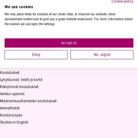
Cookie policy
We use cookies
Tampereen Aikuiskoulutuskeskus
PL 15, 33821 Tampere
We may place these for analysis of our visitor data, to improve our website, show
personalised content and to give you a great website experience. For more information about
the cookies we use open the settings.
Vaihde
03 2361 111
info@takk.fi
Y-tunnus 0155651-0
Accept all
Deny
No, adjust
KOULUTUS
Koulutukset
Lyhytkurssit, testit ja kortit
Rekrytoivat koulutukset
Verkko-opinnot
Maahanmuuttaneiden koulutukset
Ammattialat
Koulutusopas
Studies in English