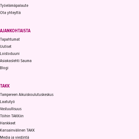
Työelämäpalaute
Ota yhteyttä
AJANKOHTAISTA
Tapahtumat
Uutiset
Loistoduuni
Asiakaslehti Sauma
Blogi
TAKK
Tampereen Aikuiskoulutuskeskus
Laatutyö
Vastuullisuus
Töihin TAKKiin
Hankkeet
Kansainvälinen TAKK
Media ja viestintä