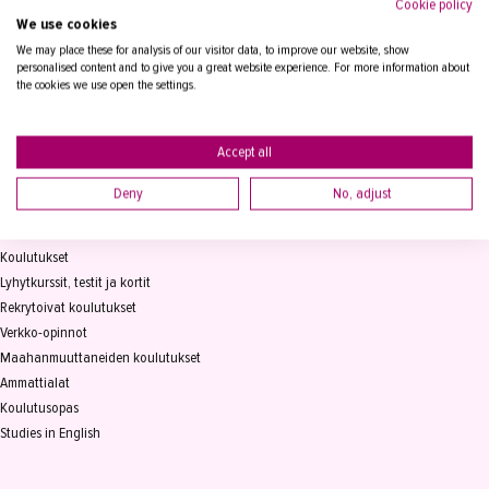
Cookie policy
We use cookies
Tampereen Aikuiskoulutuskeskus
PL 15, 33821 Tampere
We may place these for analysis of our visitor data, to improve our website, show
personalised content and to give you a great website experience. For more information about
the cookies we use open the settings.
Vaihde
03 2361 111
info@takk.fi
Y-tunnus 0155651-0
Accept all
Deny
No, adjust
KOULUTUS
Koulutukset
Lyhytkurssit, testit ja kortit
Rekrytoivat koulutukset
Verkko-opinnot
Maahanmuuttaneiden koulutukset
Ammattialat
Koulutusopas
Studies in English