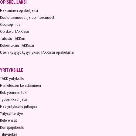
OPISKELIJAKSI
Hakeminen opiskelijaksi
Koulutusmuodot ja opintoetuudet
Oppisopimus
Opiskelu TAKKissa
Tutustu TAKKiin
Kokemuksia TAKKista
Usein kysytyt kysymykset TAKKissa opiskelusta
YRITYKSILLE
TAKK yrityksille
Henkilöstön kehittäminen
Rekrytoinnin tuki
Työpaikkaohjaus
Hae yritykselle jatkajaa
Yritysyhteistyö
Referenssit
Konepajakoulu
Tilavuokra