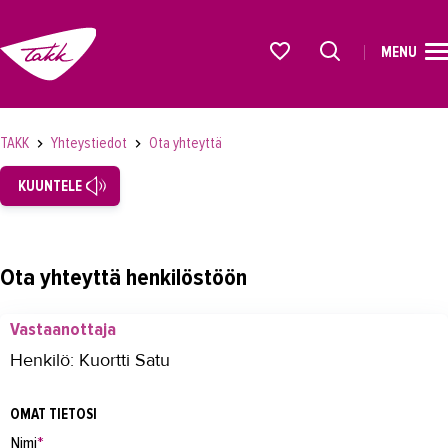
MENU
ETUSIVU
Alkavat koulutukset osiosta
KOULUTUS
TAKK
Yhteystiedot
Ota yhteyttä
OPISKELIJAKSI
KUUNTELE
YRITYKSILLE
TAKK
Ota yhteyttä henkilöstöön
AJANKOHTAISTA
Vastaanottaja
OMA TAKK
Henkilö: Kuortti Satu
YHTEYSTIEDOT
OMAT TIETOSI
Yhteystiedot
Nimi
*