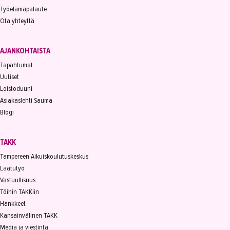
Työelämäpalaute
Ota yhteyttä
AJANKOHTAISTA
Tapahtumat
Uutiset
Loistoduuni
Asiakaslehti Sauma
Blogi
TAKK
Tampereen Aikuiskoulutuskeskus
Laatutyö
Vastuullisuus
Töihin TAKKiin
Hankkeet
Kansainvälinen TAKK
Media ja viestintä