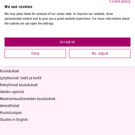
Cookie policy
We use cookies
Tampereen Aikuiskoulutuskeskus
PL 15, 33821 Tampere
We may place these for analysis of our visitor data, to improve our website, show
personalised content and to give you a great website experience. For more information about
the cookies we use open the settings.
Vaihde
03 2361 111
info@takk.fi
Y-tunnus 0155651-0
Accept all
Deny
No, adjust
KOULUTUS
Koulutukset
Lyhytkurssit, testit ja kortit
Rekrytoivat koulutukset
Verkko-opinnot
Maahanmuuttaneiden koulutukset
Ammattialat
Koulutusopas
Studies in English