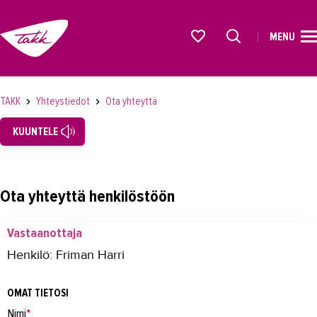
MENU
ETUSIVU
Alkavat koulutukset osiosta
KOULUTUS
TAKK
Yhteystiedot
Ota yhteyttä
OPISKELIJAKSI
KUUNTELE
YRITYKSILLE
TAKK
Ota yhteyttä henkilöstöön
AJANKOHTAISTA
Vastaanottaja
OMA TAKK
Henkilö: Friman Harri
YHTEYSTIEDOT
OMAT TIETOSI
Yhteystiedot
Nimi
*