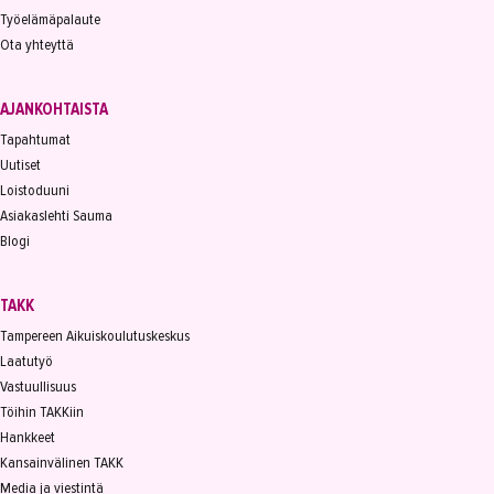
Työelämäpalaute
Ota yhteyttä
AJANKOHTAISTA
Tapahtumat
Uutiset
Loistoduuni
Asiakaslehti Sauma
Blogi
TAKK
Tampereen Aikuiskoulutuskeskus
Laatutyö
Vastuullisuus
Töihin TAKKiin
Hankkeet
Kansainvälinen TAKK
Media ja viestintä