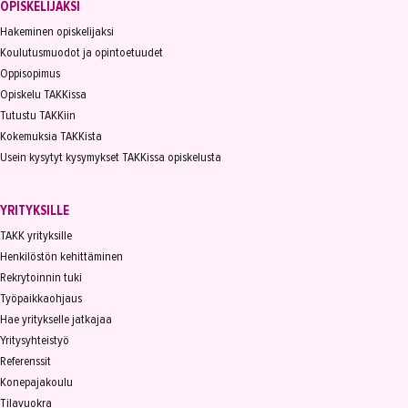
OPISKELIJAKSI
Hakeminen opiskelijaksi
Koulutusmuodot ja opintoetuudet
Oppisopimus
Opiskelu TAKKissa
Tutustu TAKKiin
Kokemuksia TAKKista
Usein kysytyt kysymykset TAKKissa opiskelusta
YRITYKSILLE
TAKK yrityksille
Henkilöstön kehittäminen
Rekrytoinnin tuki
Työpaikkaohjaus
Hae yritykselle jatkajaa
Yritysyhteistyö
Referenssit
Konepajakoulu
Tilavuokra