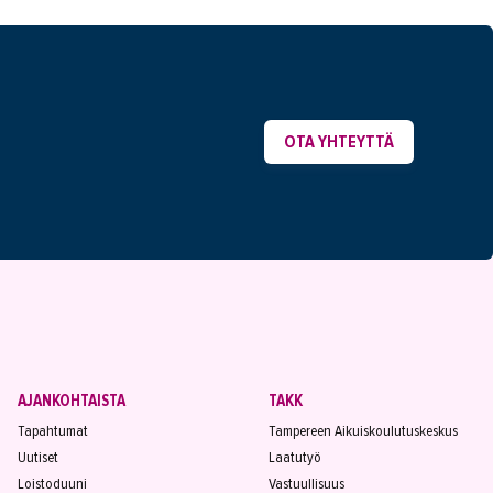
OTA YHTEYTTÄ
AJANKOHTAISTA
TAKK
Tapahtumat
Tampereen Aikuiskoulutuskeskus
Uutiset
Laatutyö
Loistoduuni
Vastuullisuus