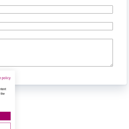
 policy
ntent
 the