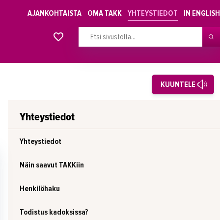
AJANKOHTAISTA
OMA TAKK
YHTEYSTIEDOT
IN ENGLISH
Alkavat koulutukset osiosta
KUUNTELE
Yhteystiedot
Yhteystiedot
Näin saavut TAKKiin
Henkilöhaku
Todistus kadoksissa?