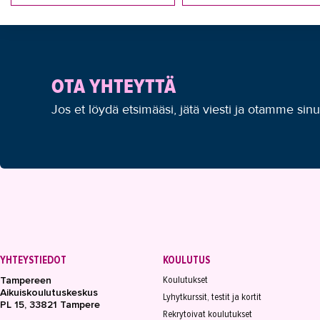
OTA YHTEYTTÄ
Jos et löydä etsimääsi, jätä viesti ja otamme sin
YHTEYSTIEDOT
KOULUTUS
Koulutukset
Tampereen
Aikuiskoulutuskeskus
Lyhytkurssit, testit ja kortit
PL 15, 33821 Tampere
Rekrytoivat koulutukset