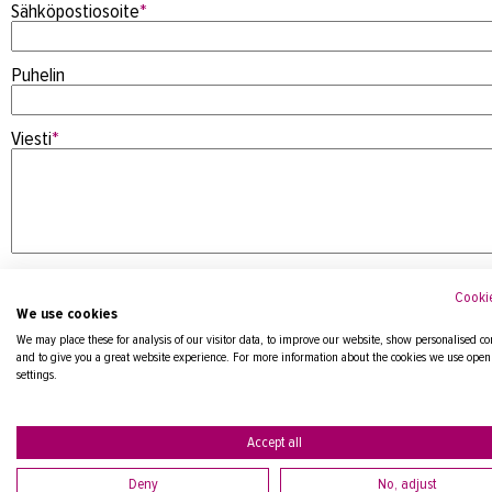
Sähköpostiosoite
*
Puhelin
Viesti
*
Cookie
We use cookies
We may place these for analysis of our visitor data, to improve our website, show personalised co
and to give you a great website experience. For more information about the cookies we use open
settings.
Tietosuojaseloste
Accept all
Deny
No, adjust