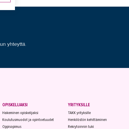
uun yhteyttä.
OPISKELIJAKSI
YRITYKSILLE
Hakeminen opiskelijaksi
TAKK yrityksille
Koulutusmuodot ja opintoetuudet
Henkilöstön kehittäminen
Oppisopimus
Rekrytoinnin tuki