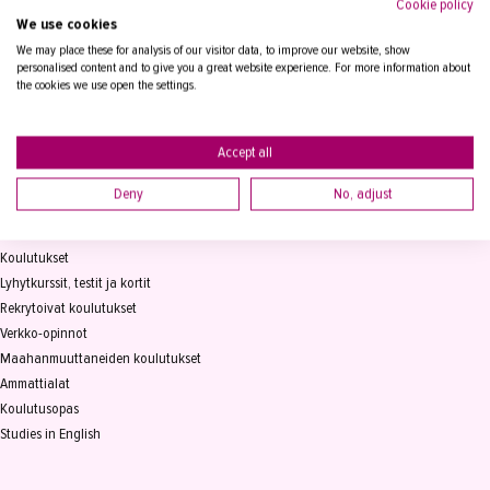
Cookie policy
We use cookies
Tampereen Aikuiskoulutuskeskus
PL 15, 33821 Tampere
We may place these for analysis of our visitor data, to improve our website, show
personalised content and to give you a great website experience. For more information about
the cookies we use open the settings.
Vaihde
03 2361 111
info@takk.fi
Y-tunnus 0155651-0
Accept all
Deny
No, adjust
KOULUTUS
Koulutukset
Lyhytkurssit, testit ja kortit
Rekrytoivat koulutukset
Verkko-opinnot
Maahanmuuttaneiden koulutukset
Ammattialat
Koulutusopas
Studies in English