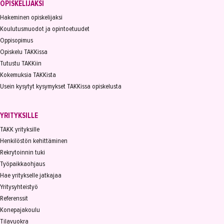
OPISKELIJAKSI
Hakeminen opiskelijaksi
Koulutusmuodot ja opintoetuudet
Oppisopimus
Opiskelu TAKKissa
Tutustu TAKKiin
Kokemuksia TAKKista
Usein kysytyt kysymykset TAKKissa opiskelusta
YRITYKSILLE
TAKK yrityksille
Henkilöstön kehittäminen
Rekrytoinnin tuki
Työpaikkaohjaus
Hae yritykselle jatkajaa
Yritysyhteistyö
Referenssit
Konepajakoulu
Tilavuokra