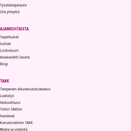
Työelämäpalaute
Ota yhteyttä
AJANKOHTAISTA
Tapahtumat
Uutiset
Loistoduuni
Asiakaslehti Sauma
Blogi
TAKK
Tampereen Aikuiskoulutuskeskus
Laatutyö
Vastuullisuus
Töihin TAKKiin
Hankkeet
Kansainvälinen TAKK
Media ja viestintä