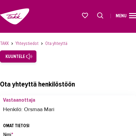
MENU
ETUSIVU
Alkavat koulutukset osiosta
KOULUTUS
TAKK
Yhteystiedot
Ota yhteyttä
OPISKELIJAKSI
KUUNTELE
YRITYKSILLE
TAKK
Ota yhteyttä henkilöstöön
AJANKOHTAISTA
Vastaanottaja
OMA TAKK
Henkilö: Orsmaa Mari
YHTEYSTIEDOT
OMAT TIETOSI
Yhteystiedot
Nimi
*