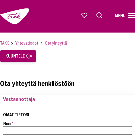
MENU
ETUSIVU
Alkavat koulutukset osiosta
KOULUTUS
TAKK
Yhteystiedot
Ota yhteyttä
OPISKELIJAKSI
KUUNTELE
YRITYKSILLE
TAKK
Ota yhteyttä henkilöstöön
AJANKOHTAISTA
Vastaanottaja
OMA TAKK
YHTEYSTIEDOT
OMAT TIETOSI
Nimi
*
Yhteystiedot