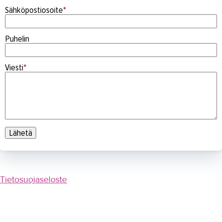
Näin saavut TAKKiin
Sähköpostiosoite
*
Henkilöhaku
Puhelin
Todistus kadoksissa?
Laskutusosoitteet
Viesti
*
Stipendilahjoitus
Ota yhteyttä
Tietosuoja
Saavutettavuusseloste
IN ENGLISH
Tietosuojaseloste