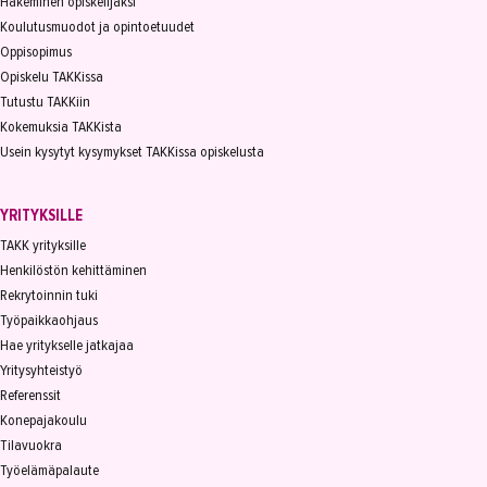
Hakeminen opiskelijaksi
Koulutusmuodot ja opintoetuudet
Oppisopimus
Opiskelu TAKKissa
Tutustu TAKKiin
Kokemuksia TAKKista
Usein kysytyt kysymykset TAKKissa opiskelusta
YRITYKSILLE
TAKK yrityksille
Henkilöstön kehittäminen
Rekrytoinnin tuki
Työpaikkaohjaus
Hae yritykselle jatkajaa
Yritysyhteistyö
Referenssit
Konepajakoulu
Tilavuokra
Työelämäpalaute