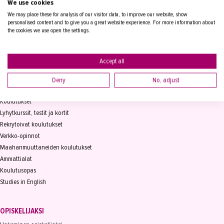
We use cookies
PL 15, 33821 Tampere
We may place these for analysis of our visitor data, to improve our website, show
personalised content and to give you a great website experience. For more information about
Vaihde
03 2361 111
the cookies we use open the settings.
info@takk.fi
Y-tunnus 0155651-0
Accept all
Deny
No, adjust
KOULUTUS
Koulutukset
Lyhytkurssit, testit ja kortit
Rekrytoivat koulutukset
Verkko-opinnot
Maahanmuuttaneiden koulutukset
Ammattialat
Koulutusopas
Studies in English
OPISKELIJAKSI