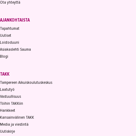
Ota yhteyttä
AJANKOHTAISTA
Tapahtumat
Uutiset
Loistoduuni
Asiakaslehti Sauma
Blogi
TAKK
Tampereen Aikuiskoulutuskeskus
Laatutyö
Vastuullisuus
Töihin TAKKiin
Hankkeet
Kansainvälinen TAKK
Media ja viestintä
Uutiskirje