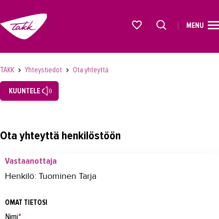
MENU
ETUSIVU
Alkavat koulutukset osiosta
KOULUTUS
TAKK
Yhteystiedot
Ota yhteyttä
OPISKELIJAKSI
KUUNTELE
YRITYKSILLE
TAKK
Ota yhteyttä henkilöstöön
AJANKOHTAISTA
Vastaanottaja
OMA TAKK
Henkilö: Tuominen Tarja
YHTEYSTIEDOT
OMAT TIETOSI
Yhteystiedot
Nimi
*