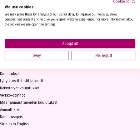
Cookie policy
We use cookies
Tampereen Aikuiskoulutuskeskus
PL 15, 33821 Tampere
We may place these for analysis of our visitor data, to improve our website, show
personalised content and to give you a great website experience. For more information about
the cookies we use open the settings.
Vaihde
03 2361 111
info@takk.fi
Y-tunnus 0155651-0
Accept all
Deny
No, adjust
KOULUTUS
Koulutukset
Lyhytkurssit, testit ja kortit
Rekrytoivat koulutukset
Verkko-opinnot
Maahanmuuttaneiden koulutukset
Ammattialat
Koulutusopas
Studies in English