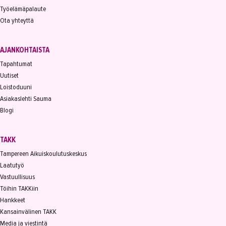
Työelämäpalaute
Ota yhteyttä
AJANKOHTAISTA
Tapahtumat
Uutiset
Loistoduuni
Asiakaslehti Sauma
Blogi
TAKK
Tampereen Aikuiskoulutuskeskus
Laatutyö
Vastuullisuus
Töihin TAKKiin
Hankkeet
Kansainvälinen TAKK
Media ja viestintä