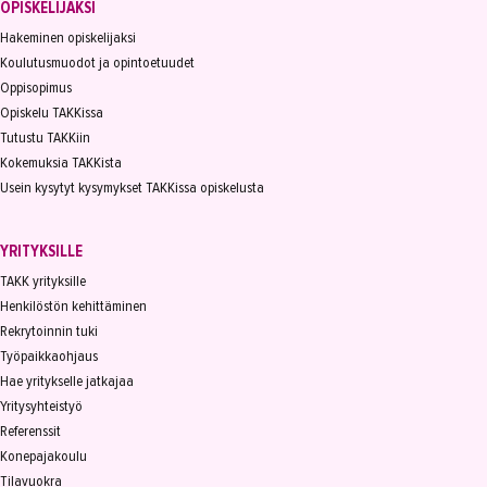
OPISKELIJAKSI
Hakeminen opiskelijaksi
Koulutusmuodot ja opintoetuudet
Oppisopimus
Opiskelu TAKKissa
Tutustu TAKKiin
Kokemuksia TAKKista
Usein kysytyt kysymykset TAKKissa opiskelusta
YRITYKSILLE
TAKK yrityksille
Henkilöstön kehittäminen
Rekrytoinnin tuki
Työpaikkaohjaus
Hae yritykselle jatkajaa
Yritysyhteistyö
Referenssit
Konepajakoulu
Tilavuokra