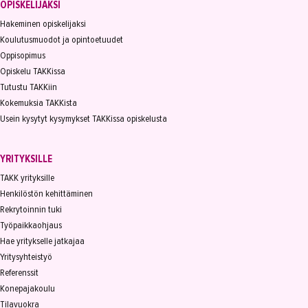
OPISKELIJAKSI
Hakeminen opiskelijaksi
Koulutusmuodot ja opintoetuudet
Oppisopimus
Opiskelu TAKKissa
Tutustu TAKKiin
Kokemuksia TAKKista
Usein kysytyt kysymykset TAKKissa opiskelusta
YRITYKSILLE
TAKK yrityksille
Henkilöstön kehittäminen
Rekrytoinnin tuki
Työpaikkaohjaus
Hae yritykselle jatkajaa
Yritysyhteistyö
Referenssit
Konepajakoulu
Tilavuokra