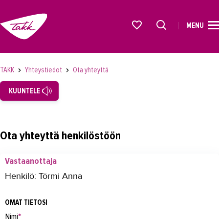
MENU
ETUSIVU
Alkavat koulutukset osiosta
KOULUTUS
TAKK
Yhteystiedot
Ota yhteyttä
OPISKELIJAKSI
KUUNTELE
YRITYKSILLE
TAKK
Ota yhteyttä henkilöstöön
AJANKOHTAISTA
Vastaanottaja
OMA TAKK
Henkilö: Törmi Anna
YHTEYSTIEDOT
OMAT TIETOSI
Yhteystiedot
Nimi
*