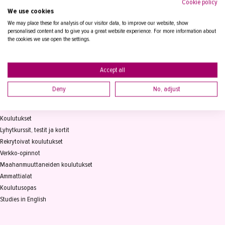
Cookie policy
We use cookies
Tampereen Aikuiskoulutuskeskus
PL 15, 33821 Tampere
We may place these for analysis of our visitor data, to improve our website, show
personalised content and to give you a great website experience. For more information about
the cookies we use open the settings.
Vaihde
03 2361 111
info@takk.fi
Y-tunnus 0155651-0
Accept all
Deny
No, adjust
KOULUTUS
Koulutukset
Lyhytkurssit, testit ja kortit
Rekrytoivat koulutukset
Verkko-opinnot
Maahanmuuttaneiden koulutukset
Ammattialat
Koulutusopas
Studies in English