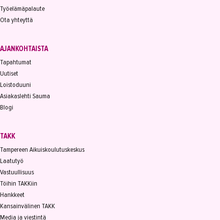
Työelämäpalaute
Ota yhteyttä
AJANKOHTAISTA
Tapahtumat
Uutiset
Loistoduuni
Asiakaslehti Sauma
Blogi
TAKK
Tampereen Aikuiskoulutuskeskus
Laatutyö
Vastuullisuus
Töihin TAKKiin
Hankkeet
Kansainvälinen TAKK
Media ja viestintä