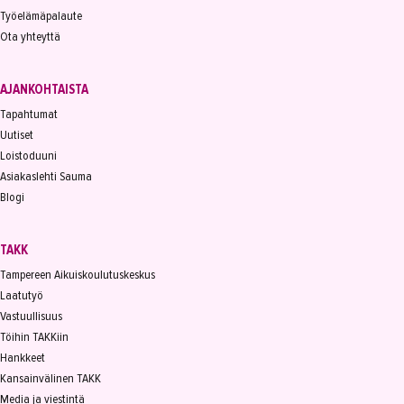
Työelämäpalaute
Ota yhteyttä
AJANKOHTAISTA
Tapahtumat
Uutiset
Loistoduuni
Asiakaslehti Sauma
Blogi
TAKK
Tampereen Aikuiskoulutuskeskus
Laatutyö
Vastuullisuus
Töihin TAKKiin
Hankkeet
Kansainvälinen TAKK
Media ja viestintä