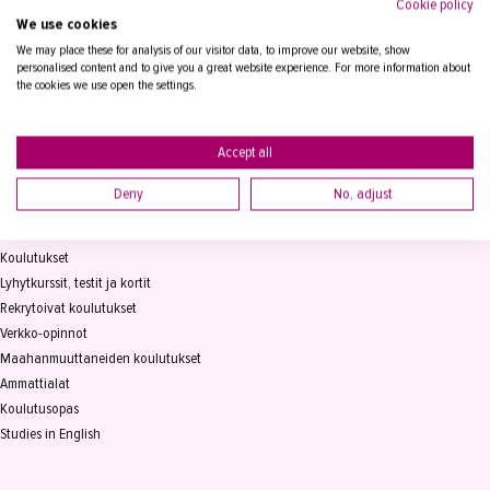
Cookie policy
We use cookies
Tampereen Aikuiskoulutuskeskus
PL 15, 33821 Tampere
We may place these for analysis of our visitor data, to improve our website, show
personalised content and to give you a great website experience. For more information about
the cookies we use open the settings.
Vaihde
03 2361 111
info@takk.fi
Y-tunnus 0155651-0
Accept all
Deny
No, adjust
KOULUTUS
Koulutukset
Lyhytkurssit, testit ja kortit
Rekrytoivat koulutukset
Verkko-opinnot
Maahanmuuttaneiden koulutukset
Ammattialat
Koulutusopas
Studies in English