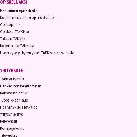
OPISKELIJAKSI
Hakeminen opiskelijaksi
Koulutusmuodot ja opintoetuudet
Oppisopimus
Opiskelu TAKKissa
Tutustu TAKKiin
Kokemuksia TAKKista
Usein kysytyt kysymykset TAKKissa opiskelusta
YRITYKSILLE
TAKK yrityksille
Henkilöstön kehittäminen
Rekrytoinnin tuki
Työpaikkaohjaus
Hae yritykselle jatkajaa
Yritysyhteistyö
Referenssit
Konepajakoulu
Tilavuokra