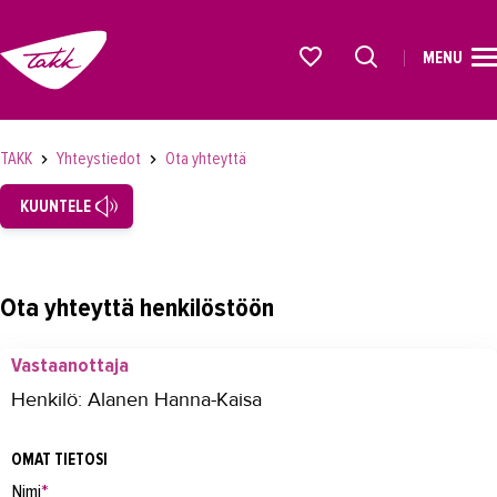
MENU
ETUSIVU
Alkavat koulutukset osiosta
KOULUTUS
TAKK
Yhteystiedot
Ota yhteyttä
OPISKELIJAKSI
KUUNTELE
YRITYKSILLE
TAKK
Ota yhteyttä henkilöstöön
AJANKOHTAISTA
Vastaanottaja
OMA TAKK
Henkilö: Alanen Hanna-Kaisa
YHTEYSTIEDOT
OMAT TIETOSI
Yhteystiedot
Nimi
*