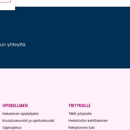
uun yhteyttä.
OPISKELIJAKSI
YRITYKSILLE
Hakeminen opiskelijaksi
TAKK yrityksille
Koulutusmuodot ja opintoetuudet
Henkilöstön kehittäminen
Oppisopimus
Rekrytoinnin tuki