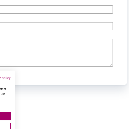
 policy
ntent
 the