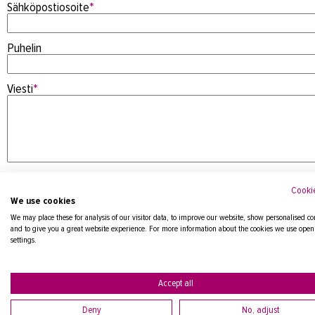
Sähköpostiosoite
*
Puhelin
Viesti
*
Cookie
We use cookies
We may place these for analysis of our visitor data, to improve our website, show personalised co
and to give you a great website experience. For more information about the cookies we use open
settings.
Tietosuojaseloste
Accept all
Deny
No, adjust