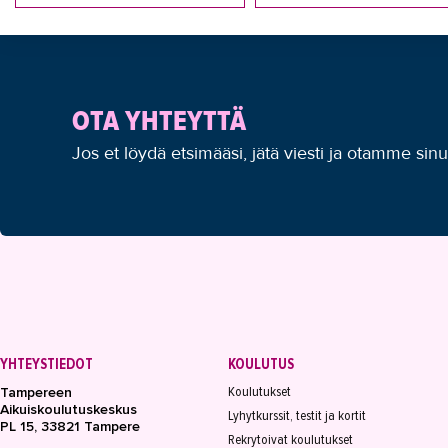
OTA YHTEYTTÄ
Jos et löydä etsimääsi, jätä viesti ja otamme sin
YHTEYSTIEDOT
KOULUTUS
Koulutukset
Tampereen
Aikuiskoulutuskeskus
Lyhytkurssit, testit ja kortit
PL 15, 33821 Tampere
Rekrytoivat koulutukset