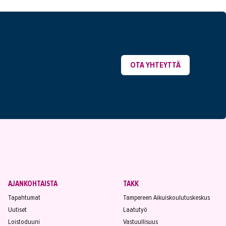
OTA YHTEYTTÄ
AJANKOHTAISTA
TAKK
Tapahtumat
Tampereen Aikuiskoulutuskeskus
Uutiset
Laatutyö
Loistoduuni
Vastuullisuus