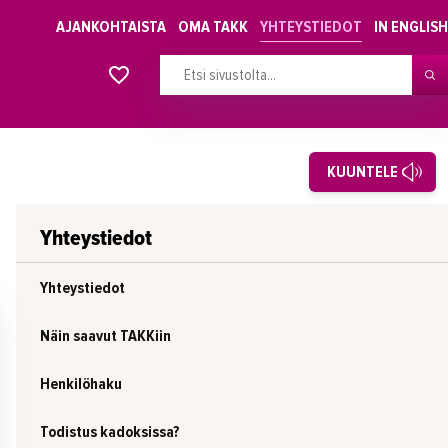
AJANKOHTAISTA
OMA TAKK
YHTEYSTIEDOT
IN ENGLISH
Alkavat koulutukset osiosta
KUUNTELE
Yhteystiedot
Yhteystiedot
Näin saavut TAKKiin
Henkilöhaku
Todistus kadoksissa?