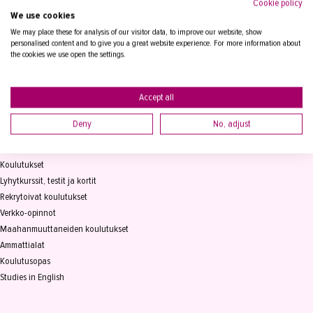
Cookie policy
We use cookies
Tampereen Aikuiskoulutuskeskus
PL 15, 33821 Tampere
We may place these for analysis of our visitor data, to improve our website, show
personalised content and to give you a great website experience. For more information about
the cookies we use open the settings.
Vaihde
03 2361 111
info@takk.fi
Y-tunnus 0155651-0
Accept all
Deny
No, adjust
KOULUTUS
Koulutukset
Lyhytkurssit, testit ja kortit
Rekrytoivat koulutukset
Verkko-opinnot
Maahanmuuttaneiden koulutukset
Ammattialat
Koulutusopas
Studies in English