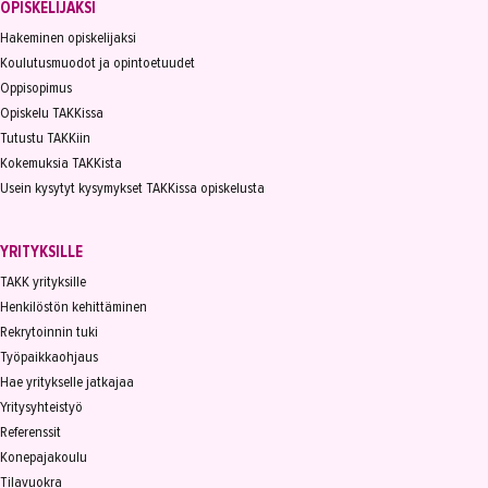
OPISKELIJAKSI
Hakeminen opiskelijaksi
Koulutusmuodot ja opintoetuudet
Oppisopimus
Opiskelu TAKKissa
Tutustu TAKKiin
Kokemuksia TAKKista
Usein kysytyt kysymykset TAKKissa opiskelusta
YRITYKSILLE
TAKK yrityksille
Henkilöstön kehittäminen
Rekrytoinnin tuki
Työpaikkaohjaus
Hae yritykselle jatkajaa
Yritysyhteistyö
Referenssit
Konepajakoulu
Tilavuokra