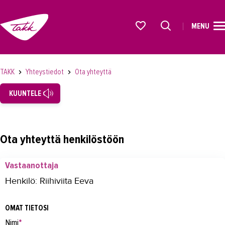
MENU
ETUSIVU
Alkavat koulutukset osiosta
KOULUTUS
TAKK
Yhteystiedot
Ota yhteyttä
OPISKELIJAKSI
KUUNTELE
YRITYKSILLE
TAKK
Ota yhteyttä henkilöstöön
AJANKOHTAISTA
Vastaanottaja
OMA TAKK
Henkilö: Riihiviita Eeva
YHTEYSTIEDOT
OMAT TIETOSI
Yhteystiedot
Nimi
*