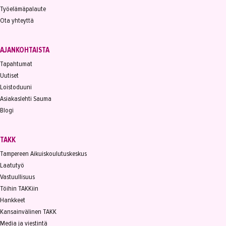
Työelämäpalaute
Ota yhteyttä
AJANKOHTAISTA
Tapahtumat
Uutiset
Loistoduuni
Asiakaslehti Sauma
Blogi
TAKK
Tampereen Aikuiskoulutuskeskus
Laatutyö
Vastuullisuus
Töihin TAKKiin
Hankkeet
Kansainvälinen TAKK
Media ja viestintä