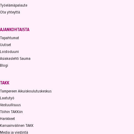
Työelämäpalaute
Ota yhteyttä
AJANKOHTAISTA
Tapahtumat
Uutiset
Loistoduuni
Asiakaslehti Sauma
Blogi
TAKK
Tampereen Aikuiskoulutuskeskus
Laatutyö
Vastuullisuus
Töihin TAKKiin
Hankkeet
Kansainvälinen TAKK
Media ja viestintä