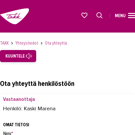
MENU
ETUSIVU
Alkavat koulutukset osiosta
KOULUTUS
TAKK
Yhteystiedot
Ota yhteyttä
OPISKELIJAKSI
KUUNTELE
YRITYKSILLE
TAKK
Ota yhteyttä henkilöstöön
AJANKOHTAISTA
Vastaanottaja
OMA TAKK
Henkilö: Kaski Marena
YHTEYSTIEDOT
OMAT TIETOSI
Yhteystiedot
Nimi
*