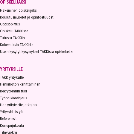
OPISKELIJAKSI
Hakeminen opiskelijaksi
Koulutusmuodot ja opintoetuudet
Oppisopimus
Opiskelu TAKKissa
Tutustu TAKKiin
Kokemuksia TAKKista
Usein kysytyt kysymykset TAKKissa opiskelusta
YRITYKSILLE
TAKK yrityksille
Henkilöstön kehittäminen
Rekrytoinnin tuki
Työpaikkaohjaus
Hae yritykselle jatkajaa
Yritysyhteistyö
Referenssit
Konepajakoulu
Tilavuokra