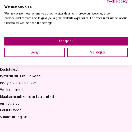
Cookie policy
We use cookies
Tampereen Aikuiskoulutuskeskus
PL 15, 33821 Tampere
We may place these for analysis of our visitor data, to improve our website, show
personalised content and to give you a great website experience. For more information about
the cookies we use open the settings.
Vaihde
03 2361 111
info@takk.fi
Y-tunnus 0155651-0
Accept all
Deny
No, adjust
KOULUTUS
Koulutukset
Lyhytkurssit, testit ja kortit
Rekrytoivat koulutukset
Verkko-opinnot
Maahanmuuttaneiden koulutukset
Ammattialat
Koulutusopas
Studies in English