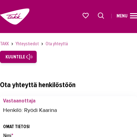
MENU
ETUSIVU
Alkavat koulutukset osiosta
KOULUTUS
TAKK
Yhteystiedot
Ota yhteyttä
OPISKELIJAKSI
KUUNTELE
YRITYKSILLE
TAKK
Ota yhteyttä henkilöstöön
AJANKOHTAISTA
Vastaanottaja
OMA TAKK
Henkilö: Ryödi Kaarina
YHTEYSTIEDOT
OMAT TIETOSI
Yhteystiedot
Nimi
*