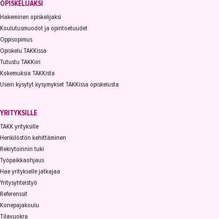
OPISKELIJAKSI
Hakeminen opiskelijaksi
Koulutusmuodot ja opintoetuudet
Oppisopimus
Opiskelu TAKKissa
Tutustu TAKKiin
Kokemuksia TAKKista
Usein kysytyt kysymykset TAKKissa opiskelusta
YRITYKSILLE
TAKK yrityksille
Henkilöstön kehittäminen
Rekrytoinnin tuki
Työpaikkaohjaus
Hae yritykselle jatkajaa
Yritysyhteistyö
Referenssit
Konepajakoulu
Tilavuokra