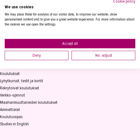
Cookie policy
We use cookies
Tampereen Aikuiskoulutuskeskus
PL 15, 33821 Tampere
We may place these for analysis of our visitor data, to improve our website, show
personalised content and to give you a great website experience. For more information about
the cookies we use open the settings.
Vaihde
03 2361 111
info@takk.fi
Y-tunnus 0155651-0
Accept all
Deny
No, adjust
KOULUTUS
Koulutukset
Lyhytkurssit, testit ja kortit
Rekrytoivat koulutukset
Verkko-opinnot
Maahanmuuttaneiden koulutukset
Ammattialat
Koulutusopas
Studies in English