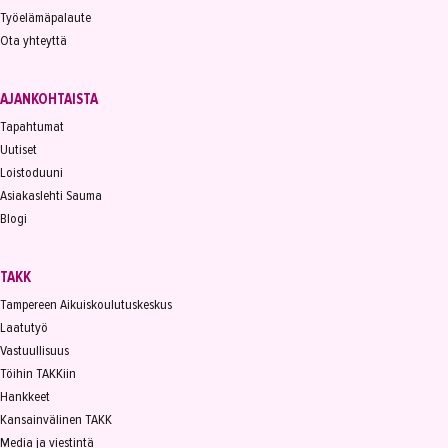
Työelämäpalaute
Ota yhteyttä
AJANKOHTAISTA
Tapahtumat
Uutiset
Loistoduuni
Asiakaslehti Sauma
Blogi
TAKK
Tampereen Aikuiskoulutuskeskus
Laatutyö
Vastuullisuus
Töihin TAKKiin
Hankkeet
Kansainvälinen TAKK
Media ja viestintä