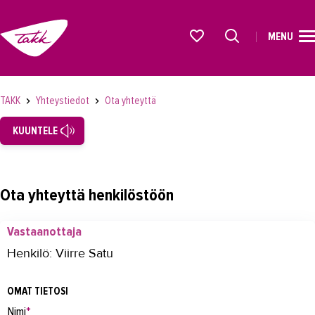
MENU
ETUSIVU
Alkavat koulutukset osiosta
KOULUTUS
TAKK
Yhteystiedot
Ota yhteyttä
OPISKELIJAKSI
KUUNTELE
YRITYKSILLE
TAKK
Ota yhteyttä henkilöstöön
AJANKOHTAISTA
Vastaanottaja
OMA TAKK
Henkilö: Viirre Satu
YHTEYSTIEDOT
OMAT TIETOSI
Yhteystiedot
Nimi
*