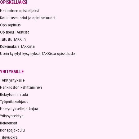
OPISKELIJAKSI
Hakeminen opiskelijaksi
Koulutusmuodot ja opintoetuudet
Oppisopimus
Opiskelu TAKKissa
Tutustu TAKKiin
Kokemuksia TAKKista
Usein kysytyt kysymykset TAKKissa opiskelusta
YRITYKSILLE
TAKK yrityksille
Henkilöstön kehittäminen
Rekrytoinnin tuki
Työpaikkaohjaus
Hae yritykselle jatkajaa
Yritysyhteistyö
Referenssit
Konepajakoulu
Tilavuokra