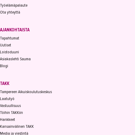
Työelämäpalaute
Ota yhteyttä
AJANKOHTAISTA
Tapahtumat
Uutiset
Loistoduuni
Asiakaslehti Sauma
Blogi
TAKK
Tampereen Aikuiskoulutuskeskus
Laatutyö
Vastuullisuus
Töihin TAKKiin
Hankkeet
Kansainvälinen TAKK
Media ja viestintä