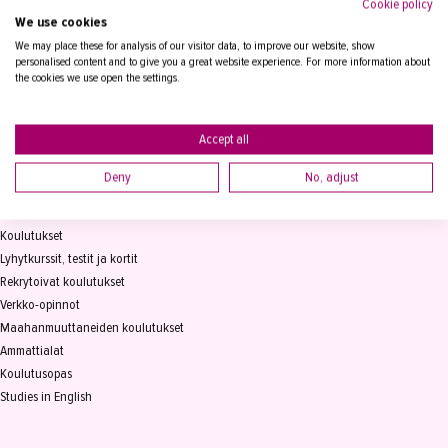
Cookie policy
We use cookies
Tampereen Aikuiskoulutuskeskus
PL 15, 33821 Tampere
We may place these for analysis of our visitor data, to improve our website, show
personalised content and to give you a great website experience. For more information about
the cookies we use open the settings.
Vaihde
03 2361 111
info@takk.fi
Y-tunnus 0155651-0
Accept all
Deny
No, adjust
KOULUTUS
Koulutukset
Lyhytkurssit, testit ja kortit
Rekrytoivat koulutukset
Verkko-opinnot
Maahanmuuttaneiden koulutukset
Ammattialat
Koulutusopas
Studies in English