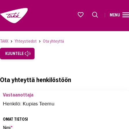
MENU
ETUSIVU
Alkavat koulutukset osiosta
KOULUTUS
TAKK
Yhteystiedot
Ota yhteyttä
OPISKELIJAKSI
KUUNTELE
YRITYKSILLE
TAKK
Ota yhteyttä henkilöstöön
AJANKOHTAISTA
Vastaanottaja
OMA TAKK
Henkilö: Kupias Teemu
YHTEYSTIEDOT
OMAT TIETOSI
Yhteystiedot
Nimi
*