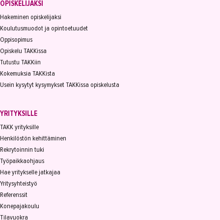
OPISKELIJAKSI
Hakeminen opiskelijaksi
Koulutusmuodot ja opintoetuudet
Oppisopimus
Opiskelu TAKKissa
Tutustu TAKKiin
Kokemuksia TAKKista
Usein kysytyt kysymykset TAKKissa opiskelusta
YRITYKSILLE
TAKK yrityksille
Henkilöstön kehittäminen
Rekrytoinnin tuki
Työpaikkaohjaus
Hae yritykselle jatkajaa
Yritysyhteistyö
Referenssit
Konepajakoulu
Tilavuokra