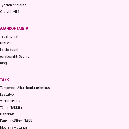
Työelämäpalaute
Ota yhteyttä
AJANKOHTAISTA
Tapahtumat
Uutiset
Loistoduuni
Asiakaslehti Sauma
Blogi
TAKK
Tampereen Aikuiskoulutuskeskus
Laatutyö
Vastuullisuus
Töihin TAKKiin
Hankkeet
Kansainvälinen TAKK
Media ja viestintä