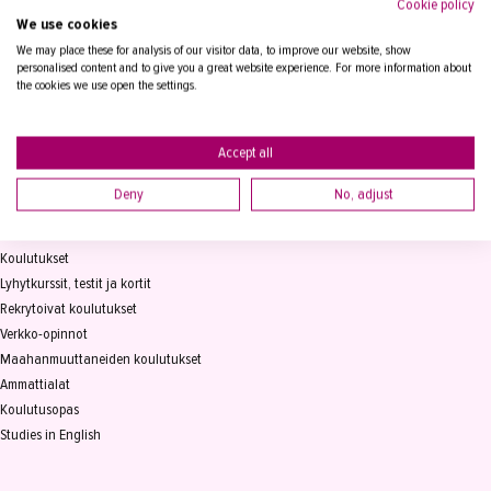
Cookie policy
We use cookies
Tampereen Aikuiskoulutuskeskus
PL 15, 33821 Tampere
We may place these for analysis of our visitor data, to improve our website, show
personalised content and to give you a great website experience. For more information about
the cookies we use open the settings.
Vaihde
03 2361 111
info@takk.fi
Y-tunnus 0155651-0
Accept all
Deny
No, adjust
KOULUTUS
Koulutukset
Lyhytkurssit, testit ja kortit
Rekrytoivat koulutukset
Verkko-opinnot
Maahanmuuttaneiden koulutukset
Ammattialat
Koulutusopas
Studies in English