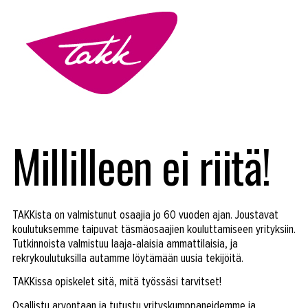
Alkavat koulutukset osiosta
Millilleen ei riitä!
TAKKista on valmistunut osaajia jo 60 vuoden ajan. Joustavat
koulutuksemme taipuvat täsmäosaajien kouluttamiseen yrityksiin.
Tutkinnoista valmistuu laaja-alaisia ammattilaisia, ja
rekrykoulutuksilla autamme löytämään uusia tekijöitä.
TAKKissa opiskelet sitä, mitä työssäsi tarvitset!
Osallistu arvontaan ja tutustu yrityskumppaneidemme ja