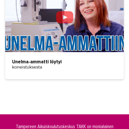
Unelma-ammatti löytyi
koneistuksesta
Tampereen Aikuiskoulutuskeskus TAKK on monialainen