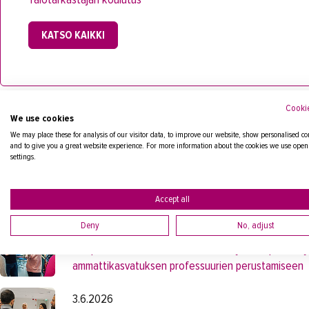
KATSO KAIKKI
Cookie
We use cookies
Uutiset
We may place these for analysis of our visitor data, to improve our website, show personalised co
and to give you a great website experience. For more information about the cookies we use open
settings.
1.7.2026
Suosittu talotarkastajan koulutus avaa nyt reitin 
Accept all
Deny
No, adjust
16.6.2026
Tampereen Aikuiskoulutussäätiö lahjoittaa puoli mi
ammattikasvatuksen professuurien perustamiseen
3.6.2026