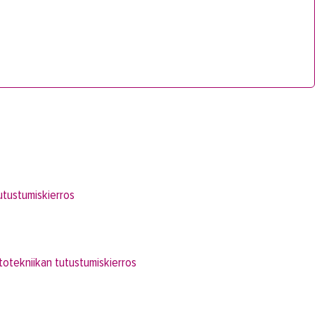
tustumiskierros
totekniikan tutustumiskierros