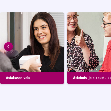
Asiakaspalvelu
Asioimis- ja oikeustulk