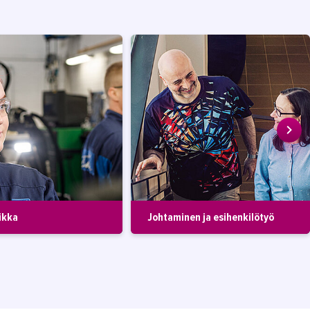
ikka
Johtaminen ja esihenkilötyö