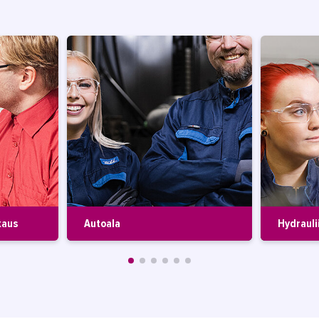
kaus
Autoala
Hydrauli