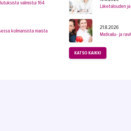
utuksista valmistui 164
Liiketalouden ja
21.8.2026
sessa kolmansista maista
Matkailu- ja rav
KATSO KAIKKI