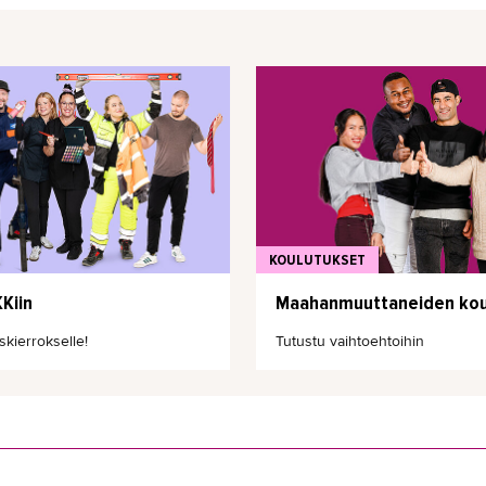
KOULUTUKSET
Kiin
Maahanmuuttaneiden kou
skierrokselle!
Tutustu vaihtoehtoihin