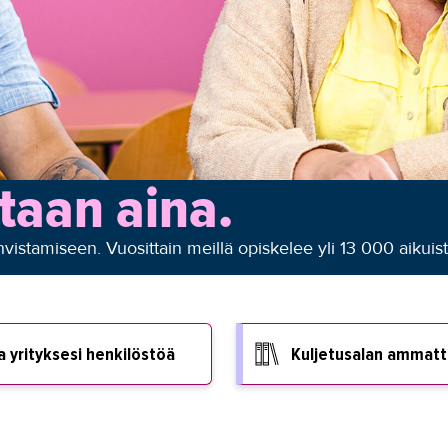
taan aina.
istamiseen. Vuosittain meillä opiskelee yli 13 000 aikuist
a yrityksesi henkilöstöä
Kuljetusalan ammatt