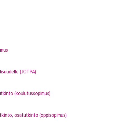
nnus
lisuudelle (JOTPA)
tkinto (koulutussopimus)
kinto, osatutkinto (oppisopimus)