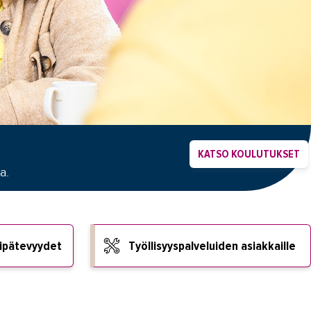
KATSO KOULUTUKSET
a.
ipätevyydet
Työllisyyspalveluiden asiakkaille