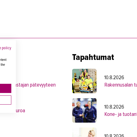
 policy
Tapahtumat
ntent
 the
10.8.2026
kuntotarkastajan pätevyyteen
Rakennusalan tu
10.8.2026
ljoonaa euroa
Kone- ja tuotan
10.8.2026