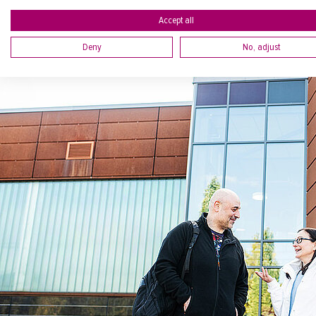
Accept all
Deny
No, adjust