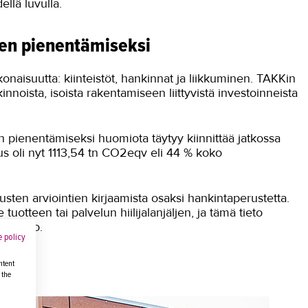
llä luvulla.
ljen pienentämiseksi
onaisuutta: kiinteistöt, hankinnat ja liikkuminen. TAKKin
oista, isoista rakentamiseen liittyvistä investoinneista
en pienentämiseksi huomiota täytyy kiinnittää jatkossa
uus oli nyt 1113,54 tn CO2eqv eli 44 % koko
usten arviointien kirjaamista osaksi hankintaperustetta.
tuotteen tai palvelun hiilijalanjäljen, ja tämä tieto
 kertoo.
 policy
ntent
 the