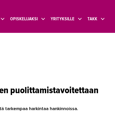
OPISKELIJAKSI
YRITYKSILLE
TAKK
jen puolittamistavoitettaan
istä tarkempaa harkintaa hankinnoissa.