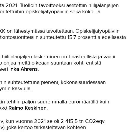
 2021. Tuolloin tavoitteeksi asetettiin hiilijalanjäljen
tettuihin opiskelijatyöpäiviin sekä koko- ja
n lähestymässä tavoitettaan. Opiskelijatyöpäiviin
utkintosuoritteisiin suhteutettu 15,7 prosenttia edellisestä
 hiilijalanjäljen laskeminen on haasteellista ja vaatii
eto ohjaa meitä oikeaan suuntaan kohti entistä
teeri
Inka Ahrens
.
ntoihin suhteutettuna pieneni, kokonaisuudessaan
yymin kasvulla.
akin tehtiin paljon suuremmalla euromäärällä kuin
ikkö
Raimo Keskinen
.
qv, kun vuonna 2021 se oli 2 415,5 tn CO2eqv.
eqv), joka kertoo tarkasteltavan kohteen