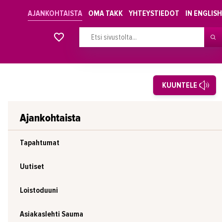
AJANKOHTAISTA
OMA TAKK
YHTEYSTIEDOT
IN ENGLISH
Alkavat koulutukset osiosta
KUUNTELE
Ajankohtaista
Tapahtumat
Uutiset
Loistoduuni
Asiakaslehti Sauma