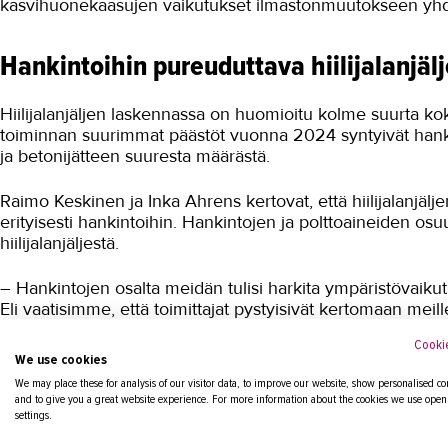
kasvihuonekaasujen vaikutukset ilmastonmuutokseen yhde
Hankintoihin pureuduttava hiilijalanjä
Hiilijalanjäljen laskennassa on huomioitu kolme suurta kok
toiminnan suurimmat päästöt vuonna 2024 syntyivät hankinn
ja betonijätteen suuresta määrästä.
Raimo Keskinen ja Inka Ahrens kertovat, että hiilijalanjälj
erityisesti hankintoihin. Hankintojen ja polttoaineiden os
hiilijalanjäljestä.
– Hankintojen osalta meidän tulisi harkita ympäristövaikut
Eli vaatisimme, että toimittajat pystyisivät kertomaan meille 
otettaisiin huomioon hankintojen pisteytyksessä, Keskinen
Cookie
We use cookies
TAKKin hiilijalanjälki lasketaan tästä lähtien vuosittain.
We may place these for analysis of our visitor data, to improve our website, show personalised co
and to give you a great website experience. For more information about the cookies we use open
settings.