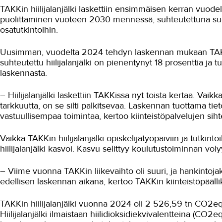
TAKKin hiilijalanjälki laskettiin ensimmäisen kerran vuodelta
puolittaminen vuoteen 2030 mennessä, suhteutettuna suori
osatutkintoihin.
Uusimman, vuodelta 2024 tehdyn laskennan mukaan TAKK o
suhteutettu hiilijalanjälki on pienentynyt 18 prosenttia ja t
laskennasta.
– Hiilijalanjälki laskettiin TAKKissa nyt toista kertaa. Vaikka
tarkkuutta, on se silti palkitsevaa. Laskennan tuottama ti
vastuullisempaa toimintaa, kertoo kiinteistöpalvelujen sih
Vaikka TAKKin hiilijalanjälki opiskelijatyöpäiviin ja tutki
hiilijalanjälki kasvoi. Kasvu selittyy koulutustoiminnan vol
– Viime vuonna TAKKin liikevaihto oli suuri, ja hankintoj
edellisen laskennan aikana, kertoo TAKKin kiinteistöpääll
TAKKin hiilijalanjälki vuonna 2024 oli 2 526,59 tn CO2e
Hiilijalanjälki ilmaistaan hiilidioksidiekvivalentteina (CO2