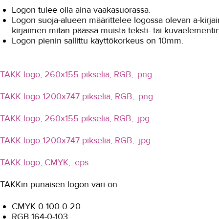
Logon tulee olla aina vaakasuorassa.
Logon suoja-alueen määrittelee logossa olevan a-kirja
kirjaimen mitan päässä muista teksti- tai kuvaelementin
Logon pienin sallittu käyttökorkeus on 10mm.
TAKK logo, 260x155 pikseliä, RGB, .png
TAKK logo 1200x747 pikseliä, RGB, .png
TAKK logo, 260x155 pikseliä, RGB, .jpg
TAKK logo 1200x747 pikseliä, RGB, .jpg
TAKK logo, CMYK, .eps
TAKKin punaisen logon väri on
CMYK 0-100-0-20
RGB 164-0-103