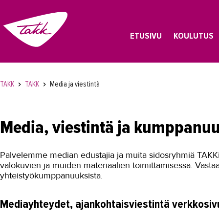
ETUSIVU
KOULUTUS
TAKK
TAKK
Media ja viestintä
Media, viestintä ja kumppanu
Palvelemme median edustajia ja muita sidosryhmiä TAKKi
valokuvien ja muiden materiaalien toimittamisessa. Vas
yhteistyökumppanuuksista.
Mediayhteydet, ajankohtaisviestintä verkkosivu