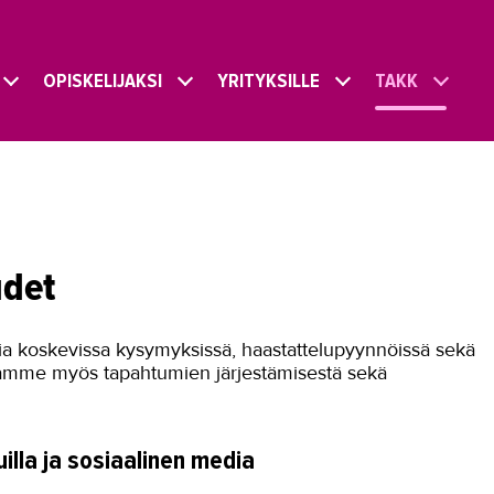
OPISKELIJAKSI
YRITYKSILLE
TAKK
udet
a koskevissa kysymyksissä, haastattelupyynnöissä sekä
taamme myös tapahtumien järjestämisestä sekä
illa ja sosiaalinen media