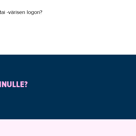
tai -värisen logon?
INULLE?