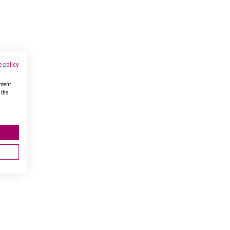
 policy
ntent
 the