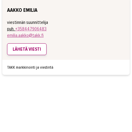
AAKKO EMILIA
viestinnän suunnittelija
puh.
+358447906483
emilia.aakko@takk.fi
LÄHETÄ VIESTI
TAKK markkinointi ja viestintä