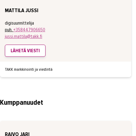
MATTILA JUSSI
digisuunnittelija
puh.
+358447906650
jussi.mattila@takk.fi
LÄHETÄ VIESTI
TAKK markkinointi ja viestintä
Kumppanuudet
RAIVO JARI