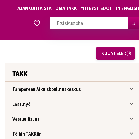
AJANKOHTAISTA
OMA TAKK
YHTEYSTIEDOT
IN ENGLISH
Alkavat koulutukset osiosta
KUUNTELE
TAKK
Tampereen Aikuiskoulutuskeskus
Laatutyö
Vastuullisuus
Töihin TAKKiin