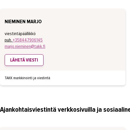
NIEMINEN MARJO
viestintäpäällikkö
puh.
+358447906145
marjo.nieminen@takk.fi
LÄHETÄ VIESTI
TAKK markkinointi ja viestintä
Ajankohtaisviestintä verkkosivuilla ja sosiaali