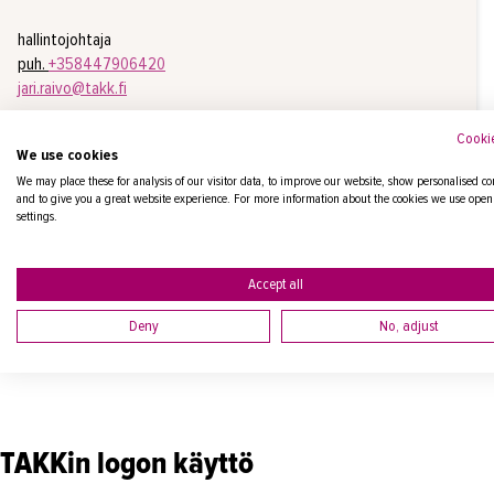
hallintojohtaja
puh.
+358447906420
jari.raivo@takk.fi
Cookie
LÄHETÄ VIESTI
We use cookies
We may place these for analysis of our visitor data, to improve our website, show personalised co
and to give you a great website experience. For more information about the cookies we use open
TAKK yleishallinto
settings.
Accept all
Logot ja esitteet
Deny
No, adjust
TAKKin logon käyttö