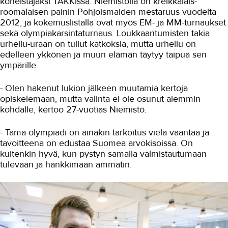
koneistajaksi TAKKissa. Niemistöllä on kreikkalais-
roomalaisen painin Pohjoismaiden mestaruus vuodelta
Autoala
2012, ja kokemuslistalla ovat myös EM- ja MM-turnaukset
sekä olympiakarsintaturnaus. Loukkaantumisten takia
Hydrauliikka
urheilu-uraan on tullut katkoksia, mutta urheilu on
edelleen ykkönen ja muun elämän täytyy taipua sen
Johtaminen ja esihenkilötyö
ympärille.
Kasvatus- ja ohjausala
- Olen hakenut lukion jälkeen muutamia kertoja
Kauneudenhoito
opiskelemaan, mutta valinta ei ole osunut aiemmin
kohdalle, kertoo 27-vuotias Niemistö.
Kiinteistönvälitys ja isännöinti
Kiinteistöpalvelut
- Tämä olympiadi on ainakin tarkoitus vielä vääntää ja
tavoitteena on edustaa Suomea arvokisoissa. On
Kone- ja tuotantotekniikka
kuitenkin hyvä, kun pystyn samalla valmistautumaan
tulevaan ja hankkimaan ammatin.
Koneistuksen perusteita
koneistuksesta tietämättömille
Kone- ja tuotantotekniikan
oppimisympäristö
Hitsaajan pätevyyskokeet ja