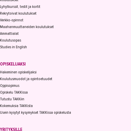
Lyhytkurssit, testit ja kortit
Rekrytoivat koulutukset
Verkko-opinnot
Maahanmuuttaneiden koulutukset
Ammattialat
Koulutusopas
Studies in English
OPISKELIJAKSI
Hakeminen opiskelijaksi
Koulutusmuodot ja opintoetuudet
Oppisopimus
Opiskelu TAKKissa
Tutustu TAKKiin
Kokemuksia TAKKista
Usein kysytyt kysymykset TAKKissa opiskelusta
YRITYKSILLE