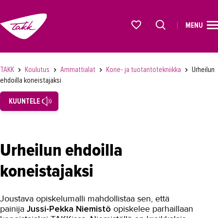
MENU
ETUSIVU
Alkavat koulutukset osiosta
KOULUTUS
TAKK
Koulutus
Ammattialat
Kone- ja tuotantotekniikka
Urheilun
ehdoilla koneistajaksi
Koulutukset
KUUNTELE
Lyhytkurssit, testit ja kortit
Rekrytoivat koulutukset
Verkko-opinnot
Urheilun ehdoilla
Maahanmuuttaneiden koulutukset
koneistajaksi
Ammattialat
Asiakaspalvelu
Joustava opiskelumalli mahdollistaa sen, että
painija
Jussi-Pekka Niemistö
opiskelee parhaillaan
Asioimis- ja oikeustulkkaus