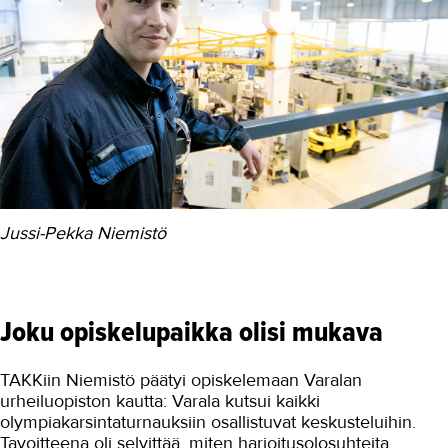
hitsauskoulutus
Jyrki työllistyi vetovoimaiselle alalle
koneasentajaksi
Luokkahitsaajalle riittää töitä
Oma ala selville kokeilemalla
Oppisopimuspaikka koneistajaksi 10
minuutissa
Kilpaurheilun ja opiskelun
yhdistäminen
Jussi-Pekka Niemistö
Urheilun ehdoilla koneistajaksi
Nuorisotyöntekijästä koneistajaksi
Joku opiskelupaikka olisi mukava
Päivässä hitsaajaksi?
Hitsaaminen on parasta
TAKKiin Niemistö päätyi opiskelemaan Varalan
urheiluopiston kautta: Varala kutsui kaikki
Alaa vaihtamalla unelmatyöhön
olympiakarsintaturnauksiin osallistuvat keskusteluihin.
Tavoitteena oli selvittää, miten harjoitusolosuhteita
Hitsin lujaa koulutusta - IWS