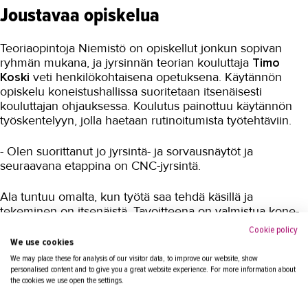
Joustavaa opiskelua
Liiketalous ja kaupan ala
Teoriaopintoja Niemistö on opiskellut jonkun sopivan
Maarakennus
ryhmän mukana, ja jyrsinnän teorian kouluttaja
Timo
Matkailu- ja ravitsemisala
Koski
veti henkilökohtaisena opetuksena. Käytännön
opiskelu koneistushallissa suoritetaan itsenäisesti
Media-ala ja viestintätekniikka
kouluttajan ohjauksessa. Koulutus painottuu käytännön
työskentelyyn, jolla haetaan rutinoitumista työtehtäviin.
Palvelumuotoilu ja tuotekehitys
- Olen suorittanut jo jyrsintä- ja sorvausnäytöt ja
Puhtaus, kotityö ja välinehuolto
seuraavana etappina on CNC-jyrsintä.
Rakentaminen
Ala tuntuu omalta, kun työtä saa tehdä käsillä ja
Sisustaminen ja pintakäsittely
tekeminen on itsenäistä. Tavoitteena on valmistua kone-
ja metallialan perustutkintoon, CNC-koneistajaksi vuoden
Sosiaali- ja terveysala
Cookie policy
loppuun mennessä.
We use cookies
Sähköala
We may place these for analysis of our visitor data, to improve our website, show
- Opiskelun suhteen ei ole mitään huonoa sanottavaa.
personalised content and to give you a great website experience. For more information about
Talotekniikka ja kylmäala
the cookies we use open the settings.
Sen ajan, kun miettisin, mitä tekisin, teen itselleni
tulevaisuutta.
Urheiluhieronta