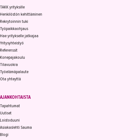
TAKK yrityksille
Henkilöstön kehittäminen
Rekrytoinnin tuki
Työpaikkaohjaus
Hae yritykselle jatkajaa
Yritysyhteistyö
Referenssit
Konepajakoulu
Tilavuokra
Työelämäpalaute
Ota yhteyttä
AJANKOHTAISTA
Tapahtumat
Uutiset
Loistoduuni
Asiakaslehti Sauma
Blogi