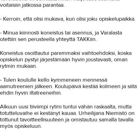
voitaisiin jatkossa parantaa.
Koneistajan tie linjapäälliköksi
- Kerroin, että olisi mukava, kun olisi joku opiskelupaikka.
Tarjoilijasta koneenasentajaksi
- Minua kiinnosti koneistus tai asennus, ja Varalasta
Käytännönläheistä ja monipuolista
otettiin sen perusteella yhteyttä TAKKiin.
työtä koneistajana
Valmet löytää osaajat TAMTOLin
Koneistus osoittautui paremmaksi vaihtoehdoksi, koska
kautta
opiskelun pystyi järjestämään hyvin joustavasti, oman
Ata Gears Oy
rytmin mukaan.
Rautaisia osaajia
- Tulen koululle kello kymmeneen mennessä
aamutreenien jälkeen. Koulupäivä kestää kolmeen ja siitä
Video: Mihin koneistaja pystyy?
ehdin hyvin iltatreeneihin.
Yhteistyörobotti
Alkuun uusi tiiviimpi rytmi tuntui vähän raskaalta, mutta
totutteluvaihe ei kestänyt kauaa. Urheilijana Niemistö on
Kotoutuminen
tottunut tavoitteellisuuteen ja omistautuu samalla tavalla
Kuljetus ja logistiikka
myös opiskeluun.
Kumitekniikka