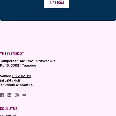
LUE LISÄÄ
YHTEYSTIEDOT
IN ENGLISH
YHTEYSTIEDOT
Tampereen Aikuiskoulutuskeskus
PL 15, 33821 Tampere
Vaihde
03 2361 111
info@takk.fi
Y-tunnus 0155651-0
KOULUTUS
Koulutukset