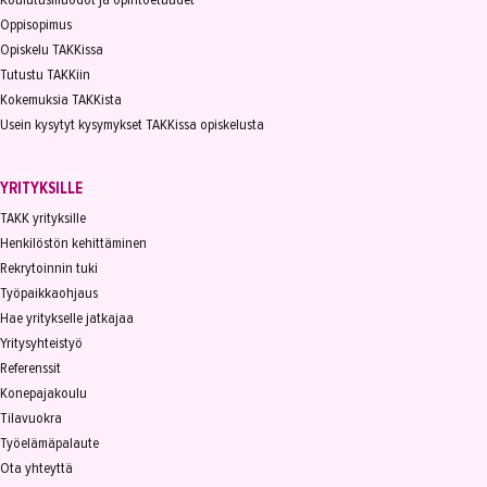
Oppisopimus
Opiskelu TAKKissa
Tutustu TAKKiin
Kokemuksia TAKKista
Usein kysytyt kysymykset TAKKissa opiskelusta
YRITYKSILLE
TAKK yrityksille
Henkilöstön kehittäminen
Rekrytoinnin tuki
Työpaikkaohjaus
Hae yritykselle jatkajaa
Yritysyhteistyö
Referenssit
Konepajakoulu
Tilavuokra
Työelämäpalaute
Ota yhteyttä