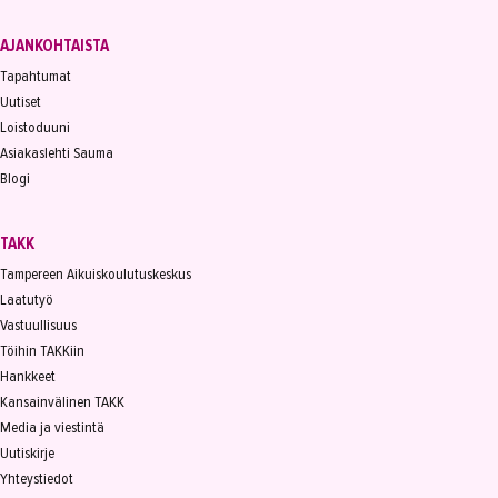
AJANKOHTAISTA
Tapahtumat
Uutiset
Loistoduuni
Asiakaslehti Sauma
Blogi
TAKK
Tampereen Aikuiskoulutuskeskus
Laatutyö
Vastuullisuus
Töihin TAKKiin
Hankkeet
Kansainvälinen TAKK
Media ja viestintä
Uutiskirje
Yhteystiedot