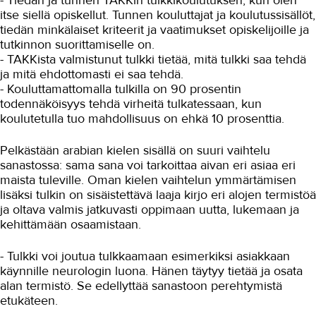
- Tiedän ja tunnen TAKKin tulkkikoulutuksen, kun olen
Media-ala ja viestintätekniikka
itse siellä opiskellut. Tunnen kouluttajat ja koulutussisällöt,
tiedän minkälaiset kriteerit ja vaatimukset opiskelijoille ja
Palvelumuotoilu ja tuotekehitys
tutkinnon suorittamiselle on.
Puhtaus, kotityö ja välinehuolto
- TAKKista valmistunut tulkki tietää, mitä tulkki saa tehdä
ja mitä ehdottomasti ei saa tehdä.
Rakentaminen
- Kouluttamattomalla tulkilla on 90 prosentin
todennäköisyys tehdä virheitä tulkatessaan, kun
Sisustaminen ja pintakäsittely
koulutetulla tuo mahdollisuus on ehkä 10 prosenttia.
Sosiaali- ja terveysala
Pelkästään arabian kielen sisällä on suuri vaihtelu
Sähköala
sanastossa: sama sana voi tarkoittaa aivan eri asiaa eri
maista tuleville. Oman kielen vaihtelun ymmärtämisen
Talotekniikka ja kylmäala
lisäksi tulkin on sisäistettävä laaja kirjo eri alojen termistöä
ja oltava valmis jatkuvasti oppimaan uutta, lukemaan ja
Urheiluhieronta
kehittämään osaamistaan.
Työyhteisö ja työura
- Tulkki voi joutua tulkkaamaan esimerkiksi asiakkaan
Valimotekniikka
käynnille neurologin luona. Hänen täytyy tietää ja osata
alan termistö. Se edellyttää sanastoon perehtymistä
Ympäristöala
etukäteen.