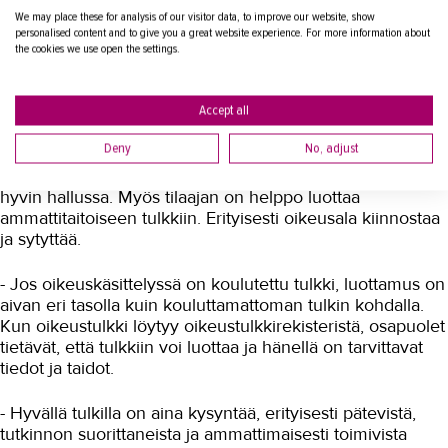
Utsjoelta Turkuun.
We may place these for analysis of our visitor data, to improve our website, show
personalised content and to give you a great website experience. For more information about
- Tyypillistä työpäivää ei ole; jokainen päivä on erilainen.
the cookies we use open the settings.
Päivät vaihtelevat todella paljon sekä pituuden että
tulkkaustilanteiden suhteen. Lisäksi voi tulla nopealla
varoituksella esimerkiksi puhelintulkkauksia.
Accept all
Deny
No, adjust
Tutkintojen myötä asioimis- ja oikeustulkkauksen eri
viranomaistilanteissa vaadittavat vaikeatkin termit ovat
hyvin hallussa. Myös tilaajan on helppo luottaa
ammattitaitoiseen tulkkiin. Erityisesti oikeusala kiinnostaa
ja sytyttää.
- Jos oikeuskäsittelyssä on koulutettu tulkki, luottamus on
aivan eri tasolla kuin kouluttamattoman tulkin kohdalla.
Kun oikeustulkki löytyy oikeustulkkirekisteristä, osapuolet
tietävät, että tulkkiin voi luottaa ja hänellä on tarvittavat
tiedot ja taidot.
- Hyvällä tulkilla on aina kysyntää, erityisesti pätevistä,
tutkinnon suorittaneista ja ammattimaisesti toimivista