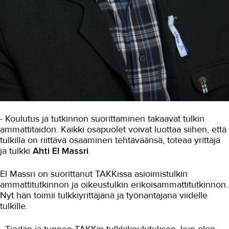
Kasvatus- ja ohjausala
Kauneudenhoito
Kiinteistönvälitys ja isännöinti
Kiinteistöpalvelut
Kone- ja tuotantotekniikka
Kotoutuminen
- Koulutus ja tutkinnon suorittaminen takaavat tulkin
ammattitaidon. Kaikki osapuolet voivat luottaa siihen, että
Kuljetus ja logistiikka
tulkilla on riittävä osaaminen tehtäväänsä, toteaa yrittäjä
ja tulkki
Ahti El Massri
.
Kumitekniikka
El Massri on suorittanut TAKKissa asioimistulkin
Liiketalous ja kaupan ala
ammattitutkinnon ja oikeustulkin erikoisammattitutkinnon.
Maarakennus
Nyt hän toimii tulkkiyrittäjänä ja työnantajana viidelle
tulkille.
Matkailu- ja ravitsemisala