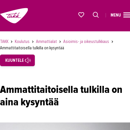
MENU
ETUSIVU
Alkavat koulutukset osiosta
KOULUTUS
TAKK
Koulutus
Ammattialat
Asioimis- ja oikeustulkkaus
Ammattitaitoisella tulkilla on kysyntää
Koulutukset
KUUNTELE
Lyhytkurssit, testit ja kortit
Rekrytoivat koulutukset
Verkko-opinnot
Ammattitaitoisella tulkilla on
Maahanmuuttaneiden koulutukset
aina kysyntää
Ammattialat
Asiakaspalvelu
Asioimis- ja oikeustulkkaus