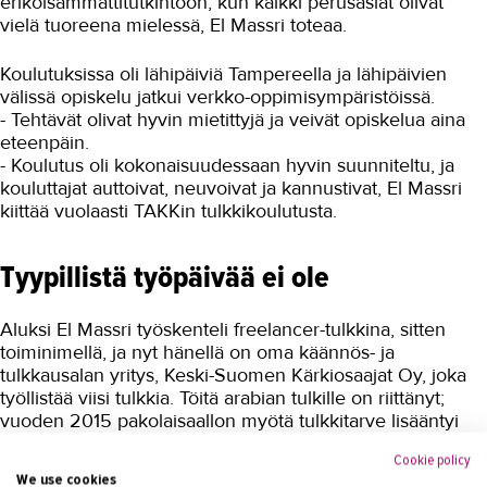
erikoisammattitutkintoon, kun kaikki perusasiat olivat
vielä tuoreena mielessä, El Massri toteaa.
Koulutuksissa oli lähipäiviä Tampereella ja lähipäivien
välissä opiskelu jatkui verkko-oppimisympäristöissä.
- Tehtävät olivat hyvin mietittyjä ja veivät opiskelua aina
eteenpäin.
- Koulutus oli kokonaisuudessaan hyvin suunniteltu, ja
kouluttajat auttoivat, neuvoivat ja kannustivat, El Massri
kiittää vuolaasti TAKKin tulkkikoulutusta.
Tyypillistä työpäivää ei ole
Aluksi El Massri työskenteli freelancer-tulkkina, sitten
toiminimellä, ja nyt hänellä on oma käännös- ja
tulkkausalan yritys, Keski-Suomen Kärkiosaajat Oy, joka
työllistää viisi tulkkia. Töitä arabian tulkille on riittänyt;
vuoden 2015 pakolaisaallon myötä tulkkitarve lisääntyi
huomattavasti. Vaikka osa tulkkauksista voidaan suorittaa
Cookie policy
etäyhteydellä, työmatkoja tulee eri puolille Suomea –
We use cookies