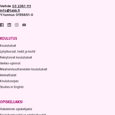
Vaihde
03 2361 111
info@takk.fi
Y-tunnus 0155651-0
KOULUTUS
Koulutukset
Lyhytkurssit, testit ja kortit
Rekrytoivat koulutukset
Verkko-opinnot
Maahanmuuttaneiden koulutukset
Ammattialat
Koulutusopas
Studies in English
OPISKELIJAKSI
Hakeminen opiskelijaksi
Koulutusmuodot ja opintoetuudet