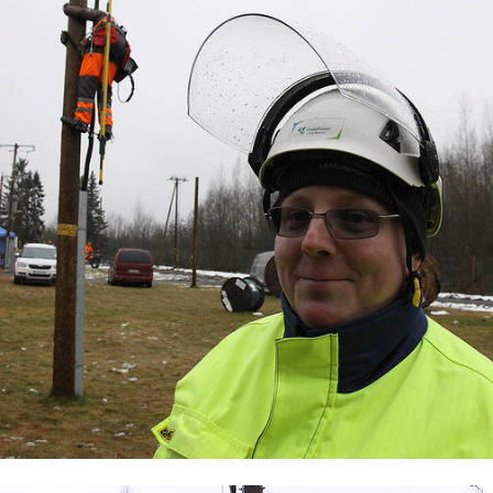
Maarakennus
Matkailu- ja ravitsemisala
Media-ala ja viestintätekniikka
Palvelumuotoilu ja tuotekehitys
Puhtaus, kotityö ja välinehuolto
Rakentaminen
Sisustaminen ja pintakäsittely
Sosiaali- ja terveysala
Sähköala
Neljän kuukauden koulutus toi
työpaikan
Sähköalan jatkokoulutus