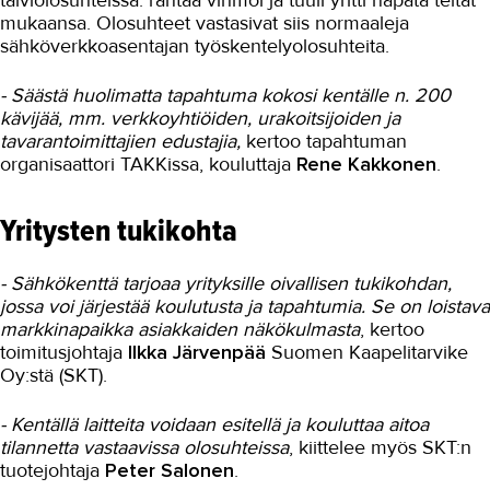
mukaansa. Olosuhteet vastasivat siis normaaleja
sähköverkkoasentajan työskentelyolosuhteita.
- Säästä huolimatta tapahtuma kokosi kentälle n. 200
kävijää, mm. verkkoyhtiöiden, urakoitsijoiden ja
tavarantoimittajien edustajia,
kertoo tapahtuman
organisaattori TAKKissa, kouluttaja
Rene Kakkonen
.
Yritysten tukikohta
- Sähkökenttä tarjoaa yrityksille oivallisen tukikohdan,
jossa voi järjestää koulutusta ja tapahtumia. Se on loistava
markkinapaikka asiakkaiden näkökulmasta
, kertoo
toimitusjohtaja
Ilkka Järvenpää
Suomen Kaapelitarvike
Oy:stä (SKT).
- Kentällä laitteita voidaan esitellä ja kouluttaa aitoa
tilannetta vastaavissa olosuhteissa
, kiittelee myös SKT:n
tuotejohtaja
Peter Salonen
.