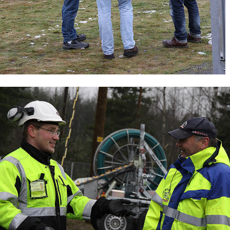
Fingrid valitsi TAKKin
koulutuskumppaniksi
Mikrokanavatekniikan harjoitusalue
Sähkökenttä yritysyhteistyöhön
Vaasalaiset opissa TAKKin
sähkökentällä
Sähkökentällä kokeillaan
käytännössä
Talotekniikka ja kylmäala
Urheiluhieronta
Työyhteisö ja työura
Valimotekniikka
Ympäristöala
Yrittäjyys