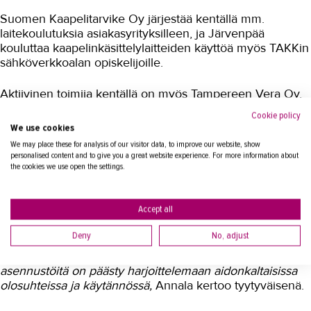
Suomen Kaapelitarvike Oy järjestää kentällä mm.
laitekoulutuksia asiakasyrityksilleen, ja Järvenpää
kouluttaa kaapelinkäsittelylaitteiden käyttöä myös TAKKin
sähköverkkoalan opiskelijoille.
Aktiivinen toimija kentällä on myös Tampereen Vera Oy,
jonka kanssa tehdään muutoinkin säännöllistä yhteistyötä.
Cookie policy
Vera on ollut alusta asti mukana sekä suunnittelemassa
We use cookies
että rakentamassa sähkökenttää. Tiimipäällikkö
Lasse
We may place these for analysis of our visitor data, to improve our website, show
Annalan
mukaan kyseessä on ainutlaatuinen
personalised content and to give you a great website experience. For more information about
oppimisympäristö, joka valmistaa opiskelijat hyvin alan
the cookies we use open the settings.
töihin.
Accept all
- Olemme saaneet TAKKista hyviä työssäoppijoita ja
useampia heistä on pystytty palkkaamaan valmistumisen
Deny
No, adjust
jälkeen vakitöihin. Sähkökentällä oppinsa saaneet ovat
selvästi valmiimpia suoraan työhön, kun verkon
asennustöitä on päästy harjoittelemaan aidonkaltaisissa
olosuhteissa ja käytännössä,
Annala kertoo tyytyväisenä.