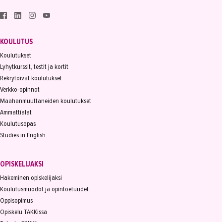
KOULUTUS
Koulutukset
Lyhytkurssit, testit ja kortit
Rekrytoivat koulutukset
Verkko-opinnot
Maahanmuuttaneiden koulutukset
Ammattialat
Koulutusopas
Studies in English
OPISKELIJAKSI
Hakeminen opiskelijaksi
Koulutusmuodot ja opintoetuudet
Oppisopimus
Opiskelu TAKKissa