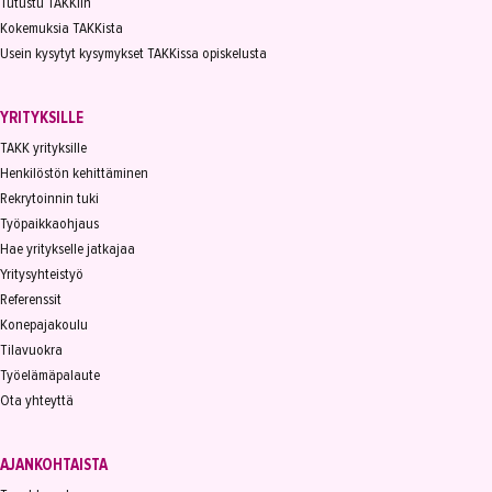
Tutustu TAKKiin
Kokemuksia TAKKista
Usein kysytyt kysymykset TAKKissa opiskelusta
YRITYKSILLE
TAKK yrityksille
Henkilöstön kehittäminen
Rekrytoinnin tuki
Työpaikkaohjaus
Hae yritykselle jatkajaa
Yritysyhteistyö
Referenssit
Konepajakoulu
Tilavuokra
Työelämäpalaute
Ota yhteyttä
AJANKOHTAISTA