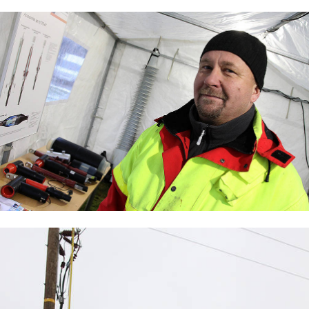
Autoala
Hydrauliikka
Johtaminen ja esihenkilötyö
Kasvatus- ja ohjausala
Kauneudenhoito
Kiinteistönvälitys ja isännöinti
Kiinteistöpalvelut
Kone- ja tuotantotekniikka
Kotoutuminen
Kuljetus ja logistiikka
Kumitekniikka
Liiketalous ja kaupan ala