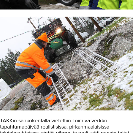
Koulutusopas
Studies in English
OPISKELIJAKSI
YRITYKSILLE
TAKK
AJANKOHTAISTA
OMA TAKK
YHTEYSTIEDOT
IN ENGLISH
TAKKin sähkökentällä vietettiin Toimiva verkko -
tapahtumapäivää realistisissa, pirkanmaalaisissa
talviolosuhteissa: räntää vihmoi ja tuuli yritti napata teltat