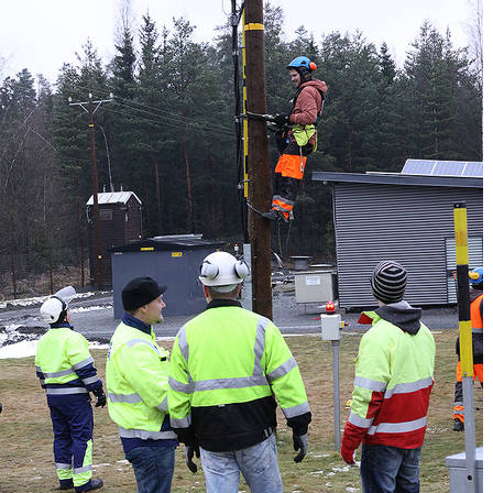
Valmiutta vikatilanteisiin Pirhalle
Sähköalalle isän jalanjäljissä
Opiskelu kannattaa
Sähköverkkoasentajan työpäivä
Oma juttu löytyi
suurjänniteosaajakoulutuksesta
Opiskelijan Terveiset Lontoosta
Täsmäkoulutus Carunan tarpeeseen
Sähköverkkoalan toimijoiden
tukikohta
Sähköasema ja voimajohdot
Kaapelikelavaunu TAKKin
sähkökentälle
Sähköasentajien harjoitustila