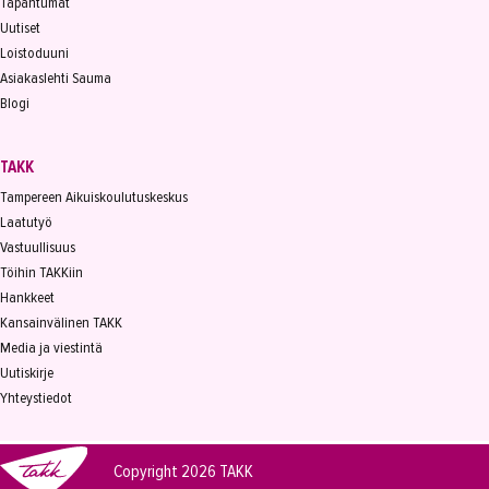
Tapahtumat
Uutiset
Loistoduuni
Asiakaslehti Sauma
Blogi
TAKK
Tampereen Aikuiskoulutuskeskus
Laatutyö
Vastuullisuus
Töihin TAKKiin
Hankkeet
Kansainvälinen TAKK
Media ja viestintä
Uutiskirje
Yhteystiedot
Copyright 2026
TAKK