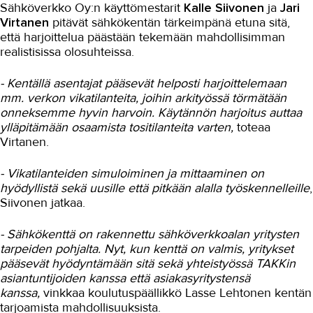
Sähköverkko Oy:n käyttömestarit
Kalle Siivonen
ja
Jari
Virtanen
pitävät sähkökentän tärkeimpänä etuna sitä,
että harjoittelua päästään tekemään mahdollisimman
realistisissa olosuhteissa.
- Kentällä asentajat pääsevät helposti harjoittelemaan
mm. verkon vikatilanteita, joihin arkityössä törmätään
onneksemme hyvin harvoin. Käytännön harjoitus auttaa
ylläpitämään osaamista tositilanteita varten,
toteaa
Virtanen.
- Vikatilanteiden simuloiminen ja mittaaminen on
hyödyllistä sekä uusille että pitkään alalla työskennelleille
,
Siivonen jatkaa.
- Sähkökenttä on rakennettu sähköverkkoalan yritysten
tarpeiden pohjalta. Nyt, kun kenttä on valmis, yritykset
pääsevät hyödyntämään sitä sekä yhteistyössä TAKKin
asiantuntijoiden kanssa että asiakasyritystensä
kanssa,
vinkkaa koulutuspäällikkö Lasse Lehtonen kentän
tarjoamista mahdollisuuksista.