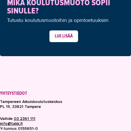
MIKÄ KOULUTUSMUOTO SOPII
SINULLE?
Tutustu koulutusmuotoihin ja opintoetuuksiin
LUE LISÄÄ
YHTEYSTIEDOT
Tampereen Aikuiskoulutuskeskus
PL 15, 33821 Tampere
Vaihde
03 2361 111
info@takk.fi
Y-tunnus 0155651-0