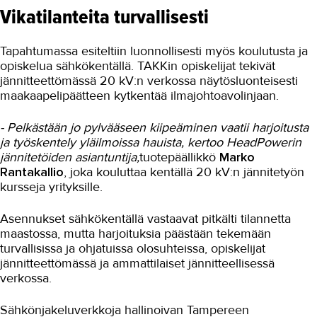
Vikatilanteita turvallisesti
Tapahtumassa esiteltiin luonnollisesti myös koulutusta ja
opiskelua sähkökentällä. TAKKin opiskelijat tekivät
jännitteettömässä 20 kV:n verkossa näytösluonteisesti
maakaapelipäätteen kytkentää ilmajohtoavolinjaan.
- Pelkästään jo pylvääseen kiipeäminen vaatii harjoitusta
ja työskentely yläilmoissa hauista, kertoo HeadPowerin
jännitetöiden asiantuntija,
tuotepäällikkö
Marko
Rantakallio
, joka kouluttaa kentällä 20 kV:n jännitetyön
kursseja yrityksille.
Asennukset sähkökentällä vastaavat pitkälti tilannetta
maastossa, mutta harjoituksia päästään tekemään
turvallisissa ja ohjatuissa olosuhteissa, opiskelijat
jännitteettömässä ja ammattilaiset jännitteellisessä
verkossa.
Sähkönjakeluverkkoja hallinoivan Tampereen