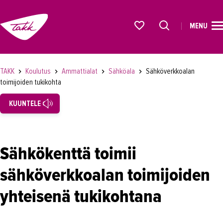
MENU
ETUSIVU
Alkavat koulutukset osiosta
KOULUTUS
TAKK
Koulutus
Ammattialat
Sähköala
Sähköverkkoalan
toimijoiden tukikohta
Koulutukset
KUUNTELE
Lyhytkurssit, testit ja kortit
Rekrytoivat koulutukset
Verkko-opinnot
Sähkökenttä toimii
Maahanmuuttaneiden koulutukset
sähköverkkoalan toimijoiden
Ammattialat
yhteisenä tukikohtana
Asiakaspalvelu
Asioimis- ja oikeustulkkaus