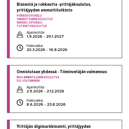
Bisnestä ja rohkeutta -yrittäjäkoulutus,
palveluksessa
yrittäjyyden ammattitutkinto
Opiskelijan videoterveiset TAKKille
HYBRIDIOPISKELU
OMAEHTOINEN KOULUTUS
VERKKO-OPISKELU
TUTKINTOKOULUTUS
Koulutusopas
Ajankohta:
1.9.2026 - 29.1.2027
Studies in English
Hakuaika:
20.3.2026 - 16.8.2026
OPISKELIJAKSI
YRITYKSILLE
Onnistutaan yhdessä - Tiiminvetäjän valmennus
TAKK
MUU AMMATILLINEN KOULUTUS
513 JOHTAMINEN
Ajankohta:
AJANKOHTAISTA
2.9.2026 - 2.12.2026
Hakuaika:
OMA TAKK
8.6.2026 - 23.8.2026
YHTEYSTIEDOT
IN ENGLISH
Yrittäjän digimarkkinointi, yrittäjyyden