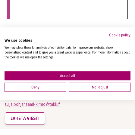
Kysy lisää tulevien ja nykyisten
Cookie policy
We use cookies
yrittäjien opiskelumahdollisuuksista ja
We may place these for analysis of our visitor data, to improve our website, show
koulutuksista!
personalised content and to give you a great website experience. For more information about
the cookies we use open the settings.
Accept all
POHJANSAARI-KIRMO TUIJA
Deny
No, adjust
kouluttaja/koulutussuunnittelija
puh.
+358447906434
tuija.pohjansaari-kirmo@takk.fi
LÄHETÄ VIESTI