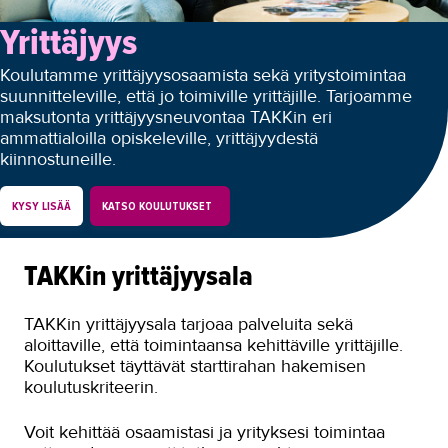
Yrittäjyys
Autoala
Hydrauliikka
Koulutamme yrittäjyysosaamista sekä yritystoimintaa
suunnitteleville, että jo toimiville yrittäjille. Tarjoamme
Johtaminen ja esihenkilötyö
maksutonta yrittäjyysneuvontaa TAKKin eri
ammattialoilla opiskeleville, yrittäjyydestä
Kasvatus- ja ohjausala
kiinnostuneille.
Kauneudenhoito
KYSY LISÄÄ
KATSO KOULUTUKSET
Kiinteistönvälitys ja isännöinti
Kiinteistöpalvelut
TAKKin yrittäjyysala
Kone- ja tuotantotekniikka
TAKKin yrittäjyysala tarjoaa palveluita sekä
Kotoutuminen
aloittaville, että toimintaansa kehittäville yrittäjille.
Koulutukset täyttävät starttirahan hakemisen
Kuljetus ja logistiikka
koulutuskriteerin.
Kumitekniikka
Voit kehittää osaamistasi ja yrityksesi toimintaa
Liiketalous ja kaupan ala