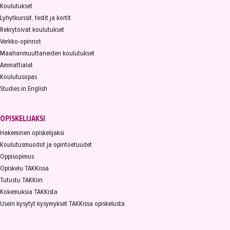
Koulutukset
Lyhytkurssit, testit ja kortit
Rekrytoivat koulutukset
Verkko-opinnot
Maahanmuuttaneiden koulutukset
Ammattialat
Koulutusopas
Studies in English
OPISKELIJAKSI
Hakeminen opiskelijaksi
Koulutusmuodot ja opintoetuudet
Oppisopimus
Opiskelu TAKKissa
Tutustu TAKKiin
Kokemuksia TAKKista
Usein kysytyt kysymykset TAKKissa opiskelusta