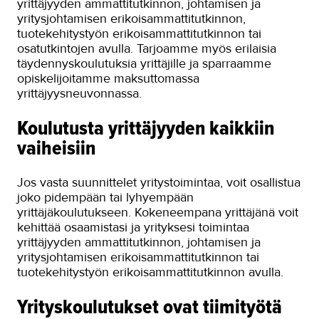
yrittäjyyden ammattitutkinnon, johtamisen ja
yritysjohtamisen erikoisammattitutkinnon,
Maarakennus
tuotekehitystyön erikoisammattitutkinnon tai
osatutkintojen avulla. Tarjoamme myös erilaisia
Matkailu- ja ravitsemisala
täydennyskoulutuksia yrittäjille ja sparraamme
opiskelijoitamme maksuttomassa
Media-ala ja viestintätekniikka
yrittäjyysneuvonnassa.
Palvelumuotoilu ja tuotekehitys
Koulutusta yrittäjyyden kaikkiin
Puhtaus, kotityö ja välinehuolto
vaiheisiin
Rakentaminen
Jos vasta suunnittelet yritystoimintaa, voit osallistua
Sisustaminen ja pintakäsittely
joko pidempään tai lyhyempään
yrittäjäkoulutukseen. Kokeneempana yrittäjänä voit
Sosiaali- ja terveysala
kehittää osaamistasi ja yrityksesi toimintaa
yrittäjyyden ammattitutkinnon, johtamisen ja
Sähköala
yritysjohtamisen erikoisammattitutkinnon tai
Talotekniikka ja kylmäala
tuotekehitystyön erikoisammattitutkinnon avulla.
Urheiluhieronta
Yrityskoulutukset ovat tiimityötä