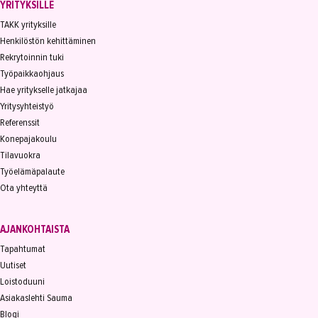
YRITYKSILLE
TAKK yrityksille
Henkilöstön kehittäminen
Rekrytoinnin tuki
Työpaikkaohjaus
Hae yritykselle jatkajaa
Yritysyhteistyö
Referenssit
Konepajakoulu
Tilavuokra
Työelämäpalaute
Ota yhteyttä
AJANKOHTAISTA
Tapahtumat
Uutiset
Loistoduuni
Asiakaslehti Sauma
Blogi