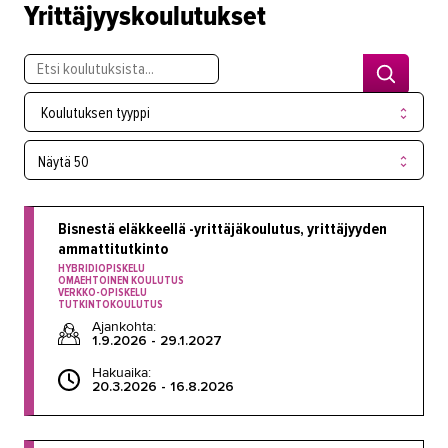
Yrittäjyyskoulutukset
Autokorjaamo pystyyn pikavauhtia
Pikastartilla automaalausyrittäjäksi
Yrittäjä tarvitsee realiteetit ja
Koulutuksen tyyppi
unelmat
Kun selkä petti, lähti Kirsi
opiskelemaan yrittäjyyttä
Yrityskummeille oppia
mentoroimiseen
Bisnestä eläkkeellä -yrittäjäkoulutus, yrittäjyyden
yritysneuvojakoulutuksesta
ammattitutkinto
HYBRIDIOPISKELU
Heli Nieminen, vaateliikeyrittäjä
OMAEHTOINEN KOULUTUS
VERKKO-OPISKELU
TUTKINTOKOULUTUS
Yrittäjän ammattitutkinto
Ajankohta:
maahanmuuttajille
1.9.2026 - 29.1.2027
Yrityskummit päivittivät osaamisensa
Hakuaika:
TAKKissa
20.3.2026 - 16.8.2026
Pirkanmaan Yrittäjyysbuusti
Yrityskehittäjät yrittäjien