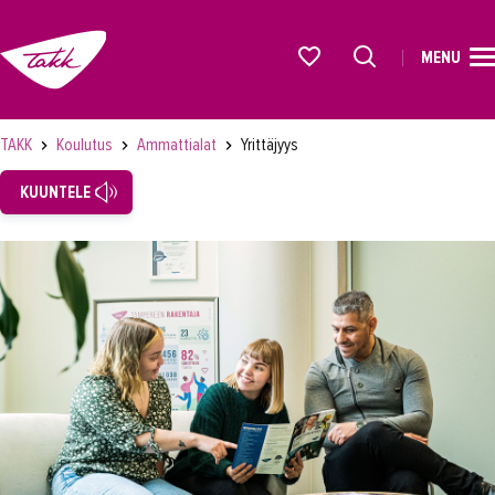
MENU
ETUSIVU
Alkavat koulutukset osiosta
KOULUTUS
TAKK
Koulutus
Ammattialat
Yrittäjyys
Koulutukset
KUUNTELE
Lyhytkurssit, testit ja kortit
Rekrytoivat koulutukset
Verkko-opinnot
Maahanmuuttaneiden koulutukset
Ammattialat
Asiakaspalvelu
Asioimis- ja oikeustulkkaus