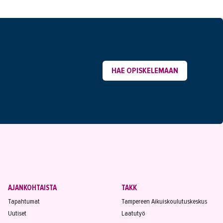
HAE OPISKELEMAAN
AJANKOHTAISTA
TAKK
Tapahtumat
Tampereen Aikuiskoulutuskeskus
Uutiset
Laatutyö