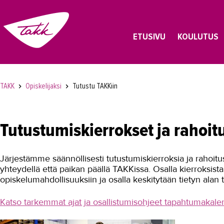
ETUSIVU
KOULUTUS
TAKK
Opiskelijaksi
Tutustu TAKKiin
Tutustumiskierrokset ja rahoit
Järjestämme säännöllisesti tutustumiskierroksia ja rahoitu
yhteydellä että paikan päällä TAKKissa. Osalla kierroksist
opiskelumahdollisuuksiin ja osalla keskitytään tietyn alan 
Katso tarkemmat ajat ja osallistumisohjeet tapahtumakale