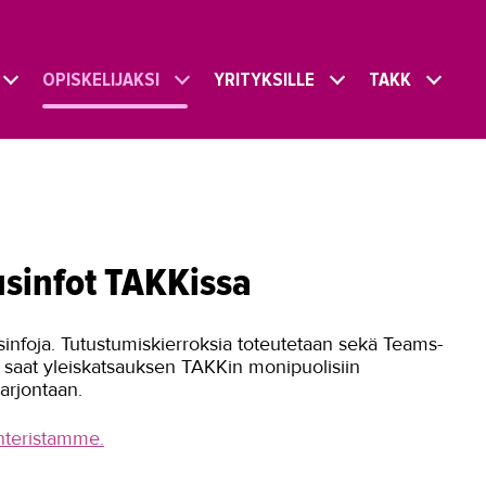
OPISKELIJAKSI
YRITYKSILLE
TAKK
usinfot TAKKissa
sinfoja. Tutustumiskierroksia toteutetaan sekä Teams-
a saat yleiskatsauksen TAKKin monipuolisiin
tarjontaan.
nteristamme.