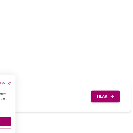
 policy
ntent
TILAA
 the