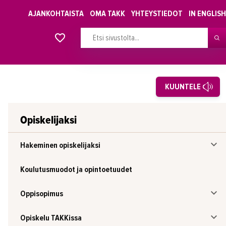
AJANKOHTAISTA
OMA TAKK
YHTEYSTIEDOT
IN ENGLISH
Alkavat koulutukset osiosta
KUUNTELE
Opiskelijaksi
Hakeminen opiskelijaksi
Koulutusmuodot ja opintoetuudet
Oppisopimus
Opiskelu TAKKissa