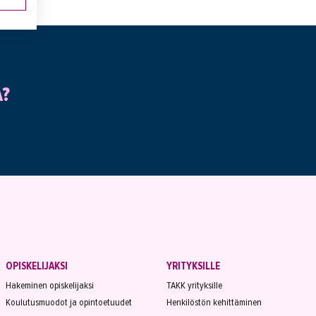
A?
OPISKELIJAKSI
YRITYKSILLE
Hakeminen opiskelijaksi
TAKK yrityksille
Koulutusmuodot ja opintoetuudet
Henkilöstön kehittäminen