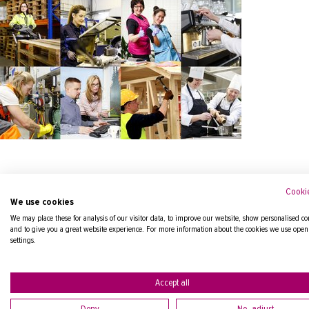
Cookie
We use cookies
Tilaa uutiskirje!
We may place these for analysis of our visitor data, to improve our website, show personalised co
and to give you a great website experience. For more information about the cookies we use open
Valitse kiinnostavat aiheet ja tilaa!
settings.
Accept all
Deny
No, adjust