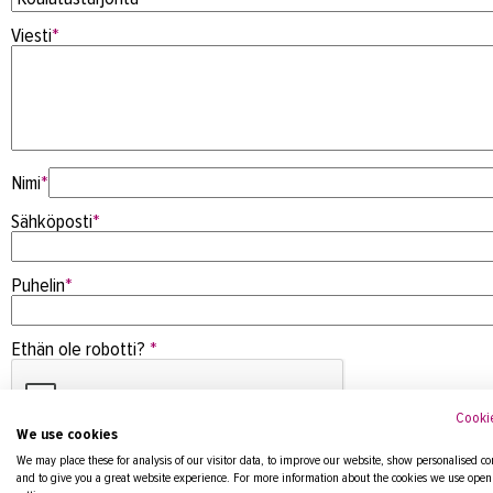
Viesti
*
Nimi
*
Sähköposti
*
Puhelin
*
Ethän ole robotti?
*
Cookie
We use cookies
We may place these for analysis of our visitor data, to improve our website, show personalised co
Saat sähköpostiisi varmistusviestin, joka sinun täytyy hyväksyä,
and to give you a great website experience. For more information about the cookies we use open
myös roskapostit!