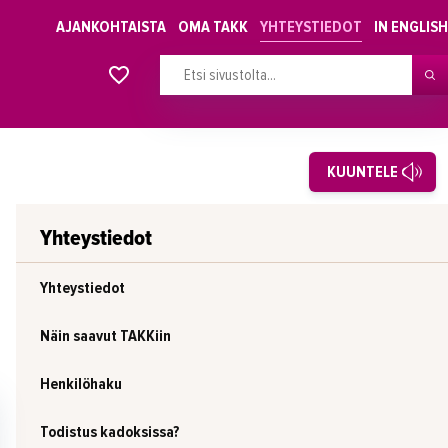
AJANKOHTAISTA
OMA TAKK
YHTEYSTIEDOT
IN ENGLISH
Alkavat koulutukset osiosta
KUUNTELE
Yhteystiedot
Yhteystiedot
Näin saavut TAKKiin
Henkilöhaku
Todistus kadoksissa?