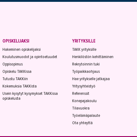
OPISKELIJAKSI
YRITYKSILLE
Hakeminen opiskelijaksi
TAKK yrityksille
Koulutusmuodot ja opintoetuudet
Henkilöstön kehittäminen
Oppisopimus
Rekrytoinnin tuki
Opiskelu TAKKissa
Työpaikkaohjaus
Tutustu TAKKiin
Hae yritykselle jatkajaa
Kokemuksia TAKKista
Yritysyhteistyö
Usein kysytyt kysymykset TAKKissa
Referenssit
opiskelusta
Konepajakoulu
Tilavuokra
Työelämäpalaute
Ota yhteyttä