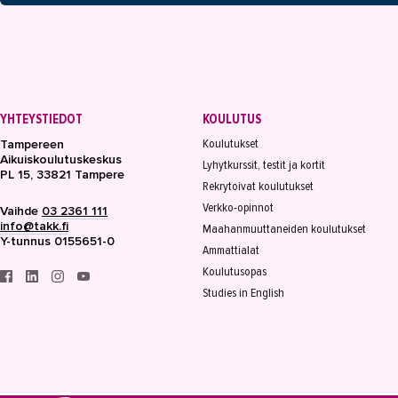
YHTEYSTIEDOT
KOULUTUS
Koulutukset
Tampereen
Aikuiskoulutuskeskus
Lyhytkurssit, testit ja kortit
PL 15, 33821 Tampere
Rekrytoivat koulutukset
Verkko-opinnot
Vaihde
03 2361 111
info@takk.fi
Maahanmuuttaneiden koulutukset
Y-tunnus 0155651-0
Ammattialat
Koulutusopas
Studies in English