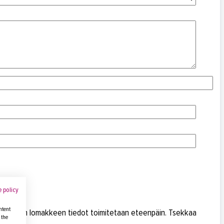
 policy
ntent
 ennen kuin lomakkeen tiedot toimitetaan eteenpäin. Tsekkaa
 the