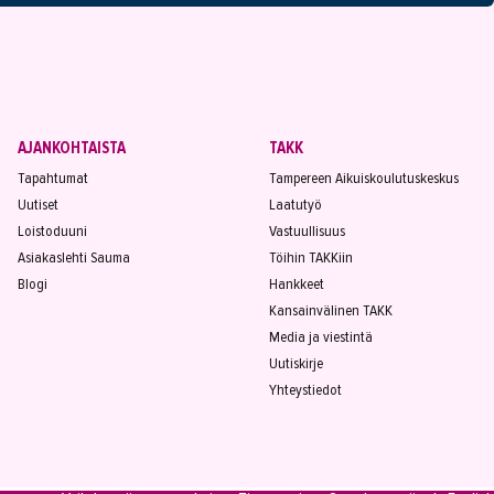
AJANKOHTAISTA
TAKK
Tapahtumat
Tampereen Aikuiskoulutuskeskus
Uutiset
Laatutyö
Loistoduuni
Vastuullisuus
Asiakaslehti Sauma
Töihin TAKKiin
Blogi
Hankkeet
Kansainvälinen TAKK
Media ja viestintä
Uutiskirje
Yhteystiedot