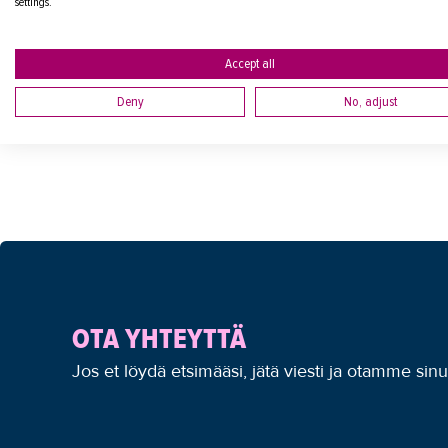
settings.
Accept all
Deny
No, adjust
Tietosuojaseloste
OTA YHTEYTTÄ
Jos et löydä etsimääsi, jätä viesti ja otamme sin