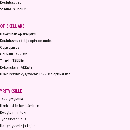
Koulutusopas
Studies in English
OPISKELIJAKSI
Hakeminen opiskelijaksi
Koulutusmuodot ja opintoetuudet
Oppisopimus
Opiskelu TAKKissa
Tutustu TAKKiin
Kokemuksia TAKKista
Usein kysytyt kysymykset TAKKissa opiskelusta
YRITYKSILLE
TAKK yrityksille
Henkilöstön kehittäminen
Rekrytoinnin tuki
Työpaikkaohjaus
Hae yritykselle jatkajaa