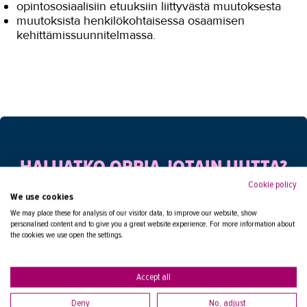
opintososiaalisiin etuuksiin liittyvästä muutoksesta
muutoksista henkilökohtaisessa osaamisen
kehittämissuunnitelmassa.
HALUATKO OPPIA JOTAIN UUTTA?
Cookie policy
Tutustu laajaan koulutusvalikoimaamme
We use cookies
We may place these for analysis of our visitor data, to improve our website, show
personalised content and to give you a great website experience. For more information about
HAE OPISKELEMAAN
the cookies we use open the settings.
Accept all
Deny
No, adjust