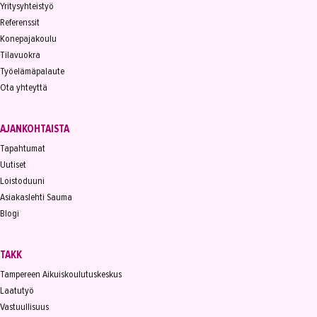
Yritysyhteistyö
Referenssit
Konepajakoulu
Tilavuokra
Työelämäpalaute
Ota yhteyttä
AJANKOHTAISTA
Tapahtumat
Uutiset
Loistoduuni
Asiakaslehti Sauma
Blogi
TAKK
Tampereen Aikuiskoulutuskeskus
Laatutyö
Vastuullisuus