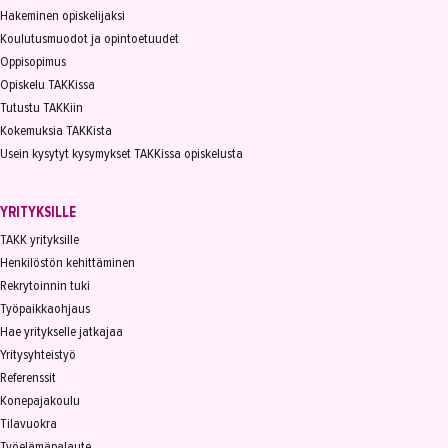
Hakeminen opiskelijaksi
Koulutusmuodot ja opintoetuudet
Oppisopimus
Opiskelu TAKKissa
Tutustu TAKKiin
Kokemuksia TAKKista
Usein kysytyt kysymykset TAKKissa opiskelusta
YRITYKSILLE
TAKK yrityksille
Henkilöstön kehittäminen
Rekrytoinnin tuki
Työpaikkaohjaus
Hae yritykselle jatkajaa
Yritysyhteistyö
Referenssit
Konepajakoulu
Tilavuokra
Työelämäpalaute