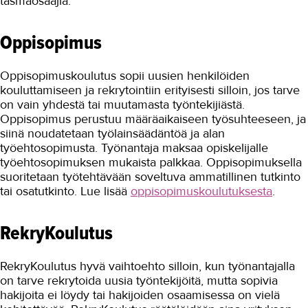
täsmäosaajia.
Osaajia ulkomailta
Oppisopimus
Rekrytointitapahtumat
Perehdyttäminen
Oppisopimuskoulutus sopii uusien henkilöiden
kouluttamiseen ja rekrytointiin erityisesti silloin, jos tarve
Työpaikkaohjaus
on vain yhdestä tai muutamasta työntekijiästä.
Oppisopimus perustuu määräaikaiseen työsuhteeseen, ja
Hae yritykselle jatkajaa
siinä noudatetaan työlainsäädäntöä ja alan
työehtosopimusta. Työnantaja maksaa opiskelijalle
Yritysyhteistyö
työehtosopimuksen mukaista palkkaa. Oppisopimuksella
suoritetaan työtehtävään soveltuva ammatillinen tutkinto
Referenssit
tai osatutkinto. Lue lisää
oppisopimuskoulutuksesta
.
Konepajakoulu
RekryKoulutus
Tilavuokra
Työelämäpalaute
RekryKoulutus hyvä vaihtoehto silloin, kun työnantajalla
on tarve rekrytoida uusia työntekijöitä, mutta sopivia
Ota yhteyttä
hakijoita ei löydy tai hakijoiden osaamisessa on vielä