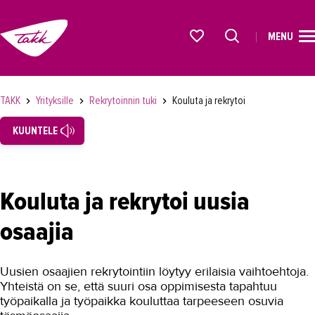
MENU
ETUSIVU
Alkavat koulutukset osiosta
KOULUTUS
TAKK
Yrityksille
Rekrytoinnin tuki
Kouluta ja rekrytoi
OPISKELIJAKSI
KUUNTELE
YRITYKSILLE
TAKK yrityksille
Kouluta ja rekrytoi uusia
Henkilöstön kehittäminen
osaajia
Rekrytoinnin tuki
Kouluta ja rekrytoi
Uusien osaajien rekrytointiin löytyy erilaisia vaihtoehtoja.
Hae työntekijää
Yhteistä on se, että suuri osa oppimisesta tapahtuu
työpaikalla ja työpaikka kouluttaa tarpeeseen osuvia
Työssäoppijat