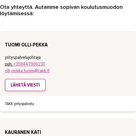
Ota yhteyttä. Autamme sopivan koulutusmuodon
löytämisessä:
TUOMI OLLI-PEKKA
yrityspalvelujohtaja
puh.
+358447906230
olli-pekka.tuomi@takk.fi
LÄHETÄ VIESTI
TAKK yrityspalvelu
KAURANEN KATI