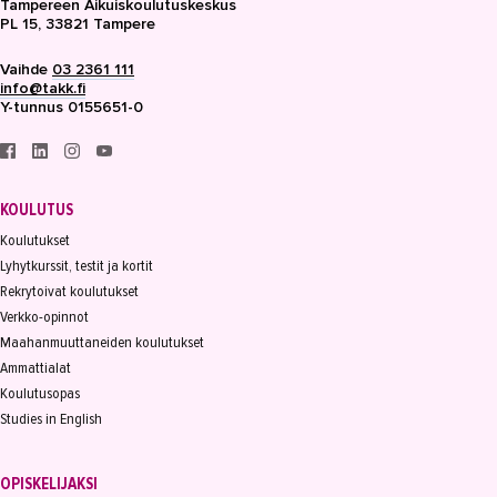
Tampereen Aikuiskoulutuskeskus
PL 15, 33821 Tampere
Vaihde
03 2361 111
info@takk.fi
Y-tunnus 0155651-0
KOULUTUS
Koulutukset
Lyhytkurssit, testit ja kortit
Rekrytoivat koulutukset
Verkko-opinnot
Maahanmuuttaneiden koulutukset
Ammattialat
Koulutusopas
Studies in English
OPISKELIJAKSI