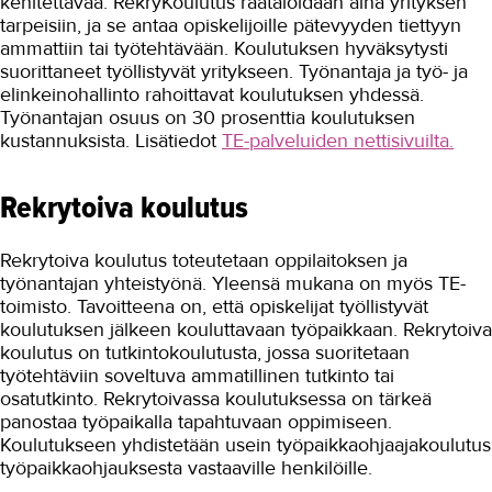
kehitettävää. RekryKoulutus räätälöidään aina yrityksen
TAKK
tarpeisiin, ja se antaa opiskelijoille pätevyyden tiettyyn
ammattiin tai työtehtävään. Koulutuksen hyväksytysti
suorittaneet työllistyvät yritykseen. Työnantaja ja työ- ja
AJANKOHTAISTA
elinkeinohallinto rahoittavat koulutuksen yhdessä.
Työnantajan osuus on 30 prosenttia koulutuksen
OMA TAKK
kustannuksista. Lisätiedot
TE-palveluiden nettisivuilta.
YHTEYSTIEDOT
Rekrytoiva koulutus
IN ENGLISH
Rekrytoiva koulutus toteutetaan oppilaitoksen ja
työnantajan yhteistyönä. Yleensä mukana on myös TE-
toimisto. Tavoitteena on, että opiskelijat työllistyvät
koulutuksen jälkeen kouluttavaan työpaikkaan. Rekrytoiva
koulutus on tutkintokoulutusta, jossa suoritetaan
työtehtäviin soveltuva ammatillinen tutkinto tai
osatutkinto. Rekrytoivassa koulutuksessa on tärkeä
panostaa työpaikalla tapahtuvaan oppimiseen.
Koulutukseen yhdistetään usein työpaikkaohjaajakoulutus
työpaikkaohjauksesta vastaaville henkilöille.