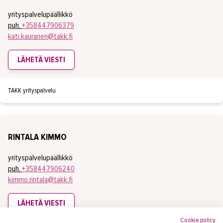
yrityspalvelupäällikkö
puh.
+358447906379
kati.kauranen@takk.fi
LÄHETÄ VIESTI
TAKK yrityspalvelu
RINTALA KIMMO
yrityspalvelupäällikkö
puh.
+358447906240
kimmo.rintala@takk.fi
LÄHETÄ VIESTI
Cookie policy