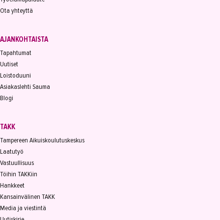
Ota yhteyttä
AJANKOHTAISTA
Tapahtumat
Uutiset
Loistoduuni
Asiakaslehti Sauma
Blogi
TAKK
Tampereen Aikuiskoulutuskeskus
Laatutyö
Vastuullisuus
Töihin TAKKiin
Hankkeet
Kansainvälinen TAKK
Media ja viestintä
Uutiskirje