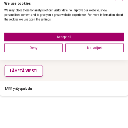
We use cookies
TAKK yrityspalvelu
We may place these for analysis of our visitor data, to improve our website, show
personalised content and to give you a great website experience. For more information about
the cookies we use open the settings.
HYVÖNEN ROSA
Accept all
yrityspalvelupäällikkö
Deny
No, adjust
puh.
+358447906428
rosa.hyvonen@takk.fi
LÄHETÄ VIESTI
TAKK yrityspalvelu