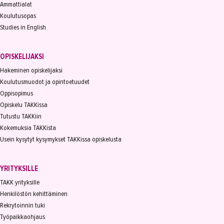
Ammattialat
Koulutusopas
Studies in English
OPISKELIJAKSI
Hakeminen opiskelijaksi
Koulutusmuodot ja opintoetuudet
Oppisopimus
Opiskelu TAKKissa
Tutustu TAKKiin
Kokemuksia TAKKista
Usein kysytyt kysymykset TAKKissa opiskelusta
YRITYKSILLE
TAKK yrityksille
Henkilöstön kehittäminen
Rekrytoinnin tuki
Työpaikkaohjaus