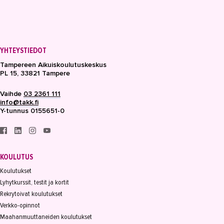
YHTEYSTIEDOT
Tampereen Aikuiskoulutuskeskus
PL 15, 33821 Tampere
Vaihde
03 2361 111
info@takk.fi
Y-tunnus 0155651-0
KOULUTUS
Koulutukset
Lyhytkurssit, testit ja kortit
Rekrytoivat koulutukset
Verkko-opinnot
Maahanmuuttaneiden koulutukset