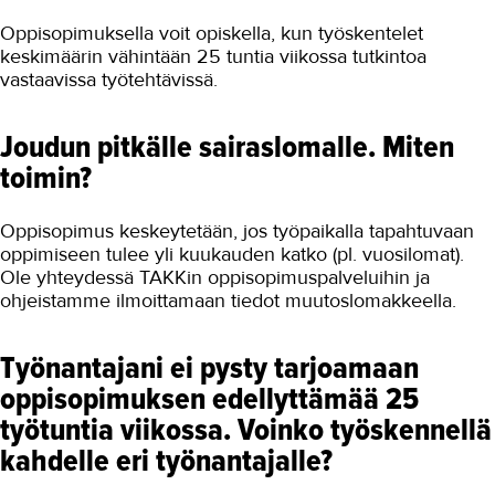
Oppisopimuksella voit opiskella, kun työskentelet
Oppisopimusopiskelijan lomakkeet
keskimäärin vähintään 25 tuntia viikossa tutkintoa
Usein kysyttyä oppisopimuksesta
vastaavissa työtehtävissä.
Opiskelu TAKKissa
Joudun pitkälle sairaslomalle. Miten
Tutustu TAKKiin
toimin?
Kokemuksia TAKKista
Oppisopimus keskeytetään, jos työpaikalla tapahtuvaan
Usein kysytyt kysymykset TAKKissa
oppimiseen tulee yli kuukauden katko (pl. vuosilomat).
opiskelusta
Ole yhteydessä TAKKin oppisopimuspalveluihin ja
ohjeistamme ilmoittamaan tiedot muutoslomakkeella.
YRITYKSILLE
TAKK
Työnantajani ei pysty tarjoamaan
oppisopimuksen edellyttämää 25
AJANKOHTAISTA
työtuntia viikossa. Voinko työskennellä
kahdelle eri työnantajalle?
OMA TAKK