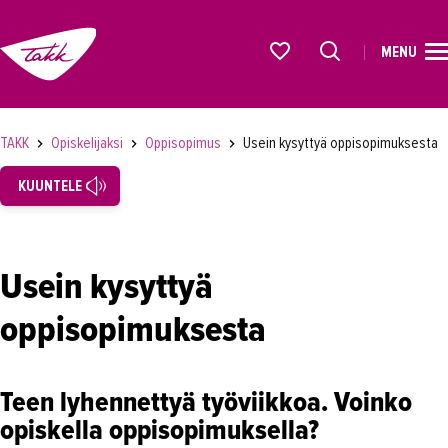
MENU
ETUSIVU
Alkavat koulutukset osiosta
KOULUTUS
TAKK
Opiskelijaksi
Oppisopimus
Usein kysyttyä oppisopimuksesta
OPISKELIJAKSI
KUUNTELE
Hakeminen opiskelijaksi
Koulutusmuodot ja opintoetuudet
Usein kysyttyä
Oppisopimus
oppisopimuksesta
Oppisopimuskoulutus opiskelijalle
Oppisopimuskoulutukseen hakeminen
Teen lyhennettyä työviikkoa. Voinko
Yrittäjän oppisopimus
opiskella oppisopimuksella?
Oppisopimus työnantajalle