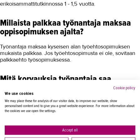
erikoisammattitutkinnossa 1 - 1,5 vuotta.
Millaista palkkaa työnantaja maksaa
oppisopimuksen ajalta?
Työnantaja maksaa kyseisen alan työehtosopimuksen
mukaista palkkaa. Jos työehtosopimusta ei ole, sovitaan
palkkaehto työsopimuksessa.
Mitä korvauksia työnantaja saa
oppisopimuksesta?
Cookie policy
We use cookies
We may place these for analysis of our visitor data, to improve our website, show
Työnantajalle voidaan maksaa koulutuskorvausta
personalised content and to give you a great website experience. For more information about
TAKKista tutkinnosta riippuen. Jos oppisopimuksella
the cookies we use open the settings.
rekrytoidaan uusi työntekijä, voi työnantaja kysyä TE-
toimistosta mahdollisuutta palkkatukeen. Tutustu
oppisopimukseen työnantajan näkökulmasta.
Accept all