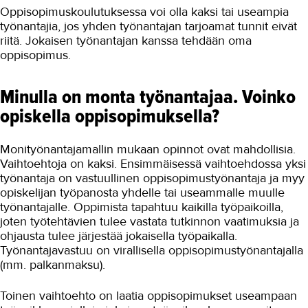
YHTEYSTIEDOT
Oppisopimuskoulutuksessa voi olla kaksi tai useampia
työnantajia, jos yhden työnantajan tarjoamat tunnit eivät
IN ENGLISH
riitä. Jokaisen työnantajan kanssa tehdään oma
oppisopimus.
Minulla on monta työnantajaa. Voinko
opiskella oppisopimuksella?
Monityönantajamallin mukaan opinnot ovat mahdollisia.
Vaihtoehtoja on kaksi. Ensimmäisessä vaihtoehdossa yksi
työnantaja on vastuullinen oppisopimustyönantaja ja myy
opiskelijan työpanosta yhdelle tai useammalle muulle
työnantajalle. Oppimista tapahtuu kaikilla työpaikoilla,
joten työtehtävien tulee vastata tutkinnon vaatimuksia ja
ohjausta tulee järjestää jokaisella työpaikalla.
Työnantajavastuu on virallisella oppisopimustyönantajalla
(mm. palkanmaksu).
Toinen vaihtoehto on laatia oppisopimukset useampaan