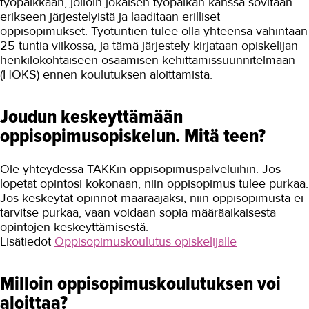
työpaikkaan, jolloin jokaisen työpaikan kanssa sovitaan
erikseen järjestelyistä ja laaditaan erilliset
oppisopimukset. Työtuntien tulee olla yhteensä vähintään
25 tuntia viikossa, ja tämä järjestely kirjataan opiskelijan
henkilökohtaiseen osaamisen kehittämissuunnitelmaan
(HOKS) ennen koulutuksen aloittamista.
Joudun keskeyttämään
oppisopimusopiskelun. Mitä teen?
Ole yhteydessä TAKKin oppisopimuspalveluihin. Jos
lopetat opintosi kokonaan, niin oppisopimus tulee purkaa.
Jos keskeytät opinnot määräajaksi, niin oppisopimusta ei
tarvitse purkaa, vaan voidaan sopia määräaikaisesta
opintojen keskeyttämisestä.
Lisätiedot
Oppisopimuskoulutus opiskelijalle
Milloin oppisopimuskoulutuksen voi
aloittaa?