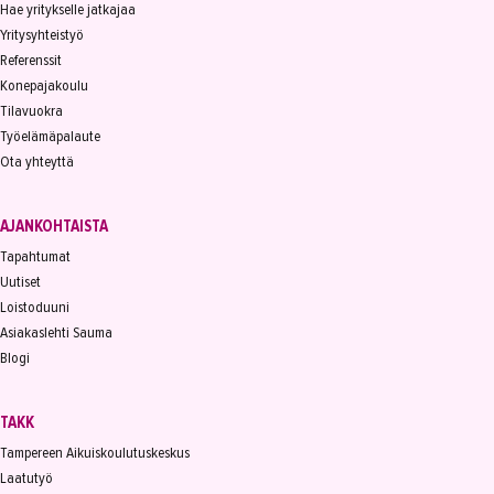
Hae yritykselle jatkajaa
Yritysyhteistyö
Referenssit
Konepajakoulu
Tilavuokra
Työelämäpalaute
Ota yhteyttä
AJANKOHTAISTA
Tapahtumat
Uutiset
Loistoduuni
Asiakaslehti Sauma
Blogi
TAKK
Tampereen Aikuiskoulutuskeskus
Laatutyö