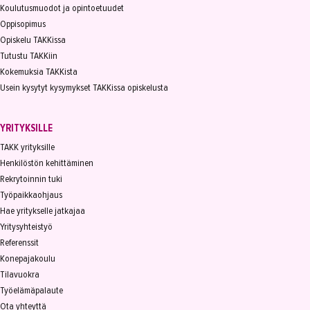
Koulutusmuodot ja opintoetuudet
Oppisopimus
Opiskelu TAKKissa
Tutustu TAKKiin
Kokemuksia TAKKista
Usein kysytyt kysymykset TAKKissa opiskelusta
YRITYKSILLE
TAKK yrityksille
Henkilöstön kehittäminen
Rekrytoinnin tuki
Työpaikkaohjaus
Hae yritykselle jatkajaa
Yritysyhteistyö
Referenssit
Konepajakoulu
Tilavuokra
Työelämäpalaute
Ota yhteyttä