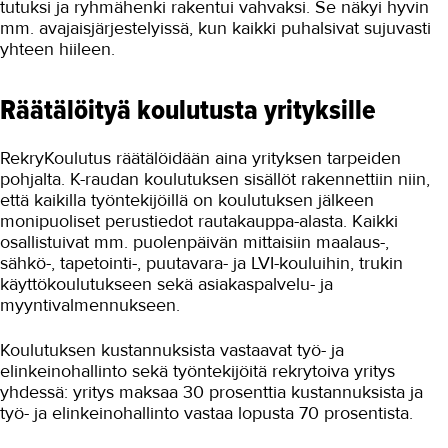
tutuksi ja ryhmähenki rakentui vahvaksi. Se näkyi hyvin
Tulisijan koepoltto
mm. avajaisjärjestelyissä, kun kaikki puhalsivat sujuvasti
yhteen hiileen.
Opiskelijat rakentamassa
reserviläistoiminta-aluetta
Räätälöityä koulutusta yrityksille
Kierrätysmateriaaleista loihdittiin
joulutaideteoksia
Varastot uusiksi opiskelijatyönä
RekryKoulutus räätälöidään aina yrityksen tarpeiden
pohjalta. K-raudan koulutuksen sisällöt rakennettiin niin,
Opiskelijat entisöivät
että kaikilla työntekijöillä on koulutuksen jälkeen
museorakennuksen
monipuoliset perustiedot rautakauppa-alasta. Kaikki
Elementtityöntekijöitä
osallistuivat mm. puolenpäivän mittaisiin maalaus-,
RekryKoulutuksella
sähkö-, tapetointi-, puutavara- ja LVI-kouluihin, trukin
käyttökoulutukseen sekä asiakaspalvelu- ja
Veli-Matti Mähönen, muurari ja
myyntivalmennukseen.
laatoittaja
Koulutusyhteistyöllä rekrytoitiin
Koulutuksen kustannuksista vastaavat työ- ja
rautakaupan osaajat
elinkeinohallinto sekä työntekijöitä rekrytoiva yritys
Emma Haanpää, 21-vuotias
yhdessä: yritys maksaa 30 prosenttia kustannuksista ja
muurauksen ja laatoituksen
työ- ja elinkeinohallinto vastaa lopusta 70 prosentista.
opiskelija