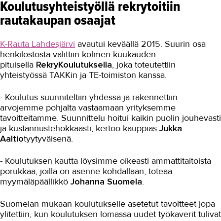
Koulutusyhteistyöllä rekrytoitiin
rautakaupan osaajat
Maarakennus
Matkailu- ja ravitsemisala
K-Rauta Lahdesjärvi
avautui keväällä 2015. Suurin osa
henkilöstöstä valittiin kolmen kuukauden
Media-ala ja viestintätekniikka
pituisella
RekryKoulutuksella
, joka toteutettiin
Palvelumuotoilu ja tuotekehitys
yhteistyössä TAKKin ja TE-toimiston kanssa.
Puhtaus, kotityö ja välinehuolto
- Koulutus suunniteltiin yhdessä ja rakennettiin
arvojemme pohjalta vastaamaan yrityksemme
Rakentaminen
tavoitteitamme. Suunnittelu hoitui kaikin puolin jouhevasti
ja kustannustehokkaasti, kertoo kauppias
Jukka
Rakennusalan opiskelijatyöt
Aaltio
tyytyväisenä.
Muuraus ammattina ja opiskelu
- Koulutuksen kautta löysimme oikeasti ammattitaitoista
Muurarin jatko-opinnot
porukkaa, joilla on asenne kohdallaan, toteaa
myymäläpäällikkö
Johanna Suomela
.
Laatoittajaksi tutun oppilaitoksen
täydennyskoulutuksessa
Suomelan mukaan koulutukselle asetetut tavoitteet jopa
ADHD ja opiskelu
ylitettiin, kun koulutuksen lomassa uudet työkaverit tulivat