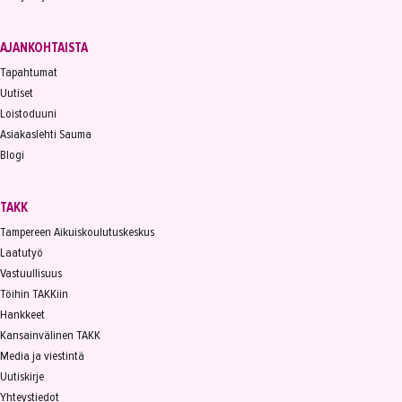
AJANKOHTAISTA
Tapahtumat
Uutiset
Loistoduuni
Asiakaslehti Sauma
Blogi
TAKK
Tampereen Aikuiskoulutuskeskus
Laatutyö
Vastuullisuus
Töihin TAKKiin
Hankkeet
Kansainvälinen TAKK
Media ja viestintä
Uutiskirje
Yhteystiedot