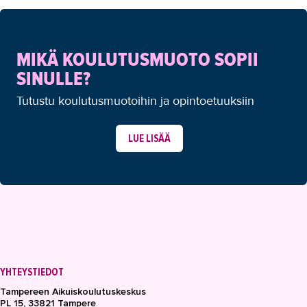
OPISKELIJAKSI
YRITYKSILLE
MIKÄ KOULUTUSMUOTO SOPII
TAKK
SINULLE?
Tutustu koulutusmuotoihin ja opintoetuuksiin
AJANKOHTAISTA
OMA TAKK
LUE LISÄÄ
YHTEYSTIEDOT
IN ENGLISH
YHTEYSTIEDOT
Tampereen Aikuiskoulutuskeskus
PL 15, 33821 Tampere