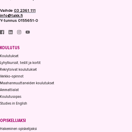
Vaihde
03 2361 111
info@takk.fi
Y-tunnus 0155651-0
KOULUTUS
Koulutukset
Lyhytkurssit, testit ja kortit
Rekrytoivat koulutukset
Verkko-opinnot
Maahanmuuttaneiden koulutukset
Ammattialat
Koulutusopas
Studies in English
OPISKELIJAKSI
Hakeminen opiskelijaksi