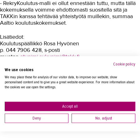
Stingnet ja BACnet
- RekryKoulutus-malli ei ollut ennestään tuttu, mutta tällä
kokemuksella voimme ehdottomasti suositella sitä ja
Sisustaminen ja pintakäsittely
TAKKin kanssa tehtävää yhteistyötä muillekin, summaa
Aaltio koulutuskokemukset.
Sosiaali- ja terveysala
Lisätiedot:
Sähköala
Koulutuspäällikkö Rosa Hyvönen
p. 044 7906 428, s-posti
Talotekniikka ja kylmäala
muotoa
etunimi.sukunimi@takk.fi
Urheiluhieronta
Cookie policy
We use cookies
Työyhteisö ja työura
We may place these for analysis of our visitor data, to improve our website, show
Lisätietoa yhteishankintakoulutuksista
personalised content and to give you a great website experience. For more information about
Valimotekniikka
the cookies we use open the settings.
Lisätietoja RekryKoulutuksesta TE-palveluiden sivuilla
Ympäristöala
Lue lisää rakennusalasta
Accept all
Yrittäjyys
Deny
No, adjust
Koulutusopas
Studies in English