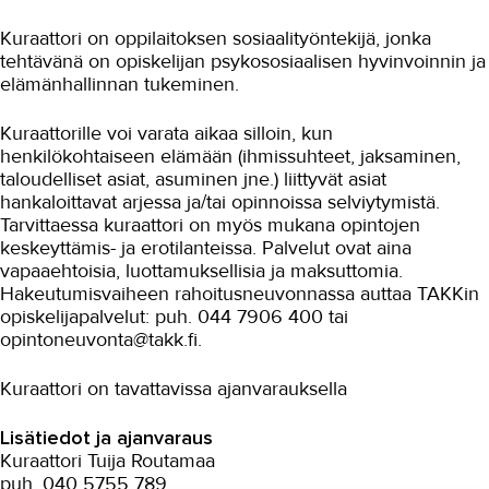
Tukea työnhakuun
Kuraattori on oppilaitoksen sosiaalityöntekijä, jonka
tehtävänä on opiskelijan psykososiaalisen hyvinvoinnin ja
Turvallisuus ja työsuojelu
elämänhallinnan tukeminen.
Tutkinnon suorittaminen
Kuraattorille voi varata aikaa silloin, kun
Tupakointi
henkilökohtaiseen elämään (ihmissuhteet, jaksaminen,
taloudelliset asiat, asuminen jne.) liittyvät asiat
Verkko-opiskelu ja linkit
hankaloittavat arjessa ja/tai opinnoissa selviytymistä.
Tarvittaessa kuraattori on myös mukana opintojen
Yhdistysten palveluja opiskelijoille
keskeyttämis- ja erotilanteissa. Palvelut ovat aina
vapaaehtoisia, luottamuksellisia ja maksuttomia.
Yrittäjyysneuvonta
Hakeutumisvaiheen rahoitusneuvonnassa auttaa TAKKin
opiskelijapalvelut: puh. 044 7906 400 tai
Henkilöstölle
opintoneuvonta@takk.fi.
Työllisyyspalveluiden asiakkaille
Kuraattori on tavattavissa ajanvarauksella
Työpaikkaohjaajat
Lisätiedot ja ajanvaraus
Lomakkeet
Kuraattori Tuija Routamaa
puh. 040 5755 789