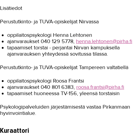
Opiskelijan etuudet
Lisätiedot
Opiskelu TAKKissa
Perustutkinto- ja TUVA-opiskelijat Nirvassa
Oppilaitospastori ja oppilaitosdiakoni
oppilaitospsykologi Henna Lehtonen
Oppilaitospsykologi ja kuraattori
ajanvaraukset 040 129 5778,
henna.lehtonen@pirha.fi
tapaamiset torstai - perjantai Nirvan kampuksella
Oppiminen työpaikalla
ajanvarauksen yhteydessä sovitussa tilassa.
Palautteet
Perustutkinto- ja TUVA-opiskelijat Tampereen valtatiellä
Poissaolot
oppilaitospsykologi Roosa Frantsi
Ruokailu
ajanvaraukset 040 801 6383,
roosa.frantsi@pirha.fi
tapaamiset huoneessa TV-156, yleensä torstaisin
Tapaturman sattuessa
Psykologipalveluiden järjestämisestä vastaa Pirkanmaan
Terveydenhuolto
hyvinvointialue.
Todistusasiat
Kuraattori
Tukea oppimisen haasteisiin