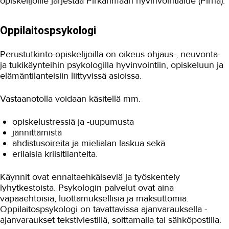
opiskelijoille järjestää Pirkanmaan hyvinvointialue (Pirha).
Jatko-opiskelu
Järjestyssäännöt
Oppilaitospsykologi
Jätteiden lajittelu
Perustutkinto-opiskelijoilla on oikeus ohjaus-, neuvonta-
ja tukikäynteihin psykologilla hyvinvointiin, opiskeluun ja
Kampukset
elämäntilanteisiin liittyvissä asioissa.
Kriisitilanteet
Vastaanotolla voidaan käsitellä mm.
Liikenneyhteydet ja pysäköinti
opiskelustressiä ja -uupumusta
Liikuntapalvelut
jännittämistä
ahdistusoireita ja mielialan laskua sekä
Löytötavarat
erilaisia kriisitilanteita.
Ohjauspajat ja digituki
Käynnit ovat ennaltaehkäiseviä ja työskentely
Opinto-ohjaus ja opintoneuvonta
lyhytkestoista. Psykologin palvelut ovat aina
vapaaehtoisia, luottamuksellisia ja maksuttomia.
Opintojen päättyessä
Oppilaitospsykologi on tavattavissa ajanvarauksella -
ajanvaraukset tekstiviestillä, soittamalla tai sähköpostilla.
Opiskelijakunta