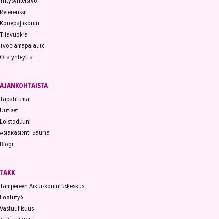
Yritysyhteistyö
Referenssit
Konepajakoulu
Tilavuokra
Työelämäpalaute
Ota yhteyttä
AJANKOHTAISTA
Tapahtumat
Uutiset
Loistoduuni
Asiakaslehti Sauma
Blogi
TAKK
Tampereen Aikuiskoulutuskeskus
Laatutyö
Vastuullisuus