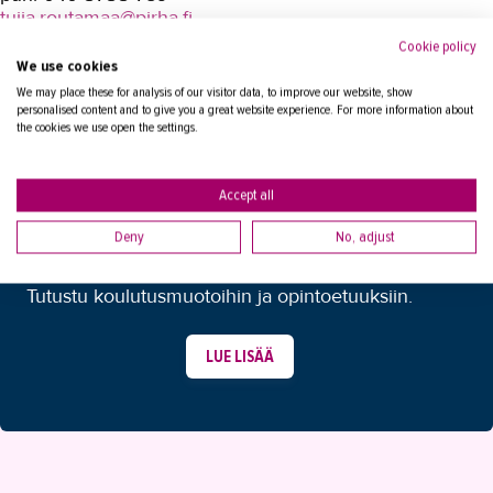
YHTEYSTIEDOT
tuija.routamaa@pirha.fi
IN ENGLISH
Cookie policy
We use cookies
We may place these for analysis of our visitor data, to improve our website, show
personalised content and to give you a great website experience. For more information about
the cookies we use open the settings.
Accept all
MIKÄ KOULUTUSMUOTO SOPII
Deny
No, adjust
SINULLE?
Tutustu koulutusmuotoihin ja opintoetuuksiin.
LUE LISÄÄ