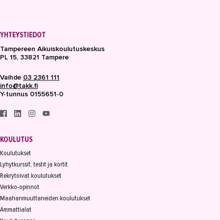
YHTEYSTIEDOT
Tampereen Aikuiskoulutuskeskus
PL 15, 33821 Tampere
Vaihde
03 2361 111
info@takk.fi
Y-tunnus 0155651-0
KOULUTUS
Koulutukset
Lyhytkurssit, testit ja kortit
Rekrytoivat koulutukset
Verkko-opinnot
Maahanmuuttaneiden koulutukset
Ammattialat