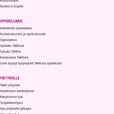
Koulutusopas
Studies in English
OPISKELIJAKSI
Hakeminen opiskelijaksi
Koulutusmuodot ja opintoetuudet
Oppisopimus
Opiskelu TAKKissa
Tutustu TAKKiin
Kokemuksia TAKKista
Usein kysytyt kysymykset TAKKissa opiskelusta
YRITYKSILLE
TAKK yrityksille
Henkilöstön kehittäminen
Rekrytoinnin tuki
Työpaikkaohjaus
Hae yritykselle jatkajaa