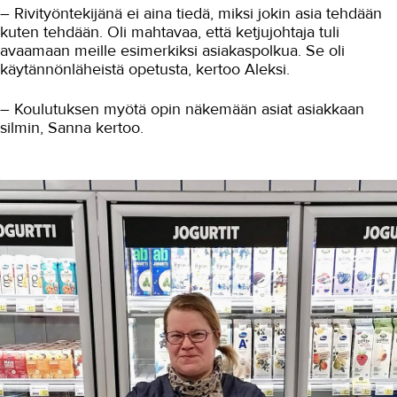
– Rivityöntekijänä ei aina tiedä, miksi jokin asia tehdään
Merkonomiksi opiskelu kannattaa
kuten tehdään. Oli mahtavaa, että ketjujohtaja tuli
Ajantasaista taloushallinnon
avaamaan meille esimerkiksi asiakaspolkua. Se oli
osaamista
käytännönläheistä opetusta, kertoo Aleksi.
Merkonomiksi töitä tekemällä
– Koulutuksen myötä opin näkemään asiat asiakkaan
silmin, Sanna kertoo.
TOPPIS oli huikea menestys
TAKK koulutti K-raudan
ammattilaiset
Merkonomikoulutus työnantajien
tarpeisiin
Myyjä viihtyy työssään
Apteekkeihin myyntiosaamista
Ensimmäiset edunvalvojat
valmistuivat
Maarakennus
Matkailu- ja ravitsemisala