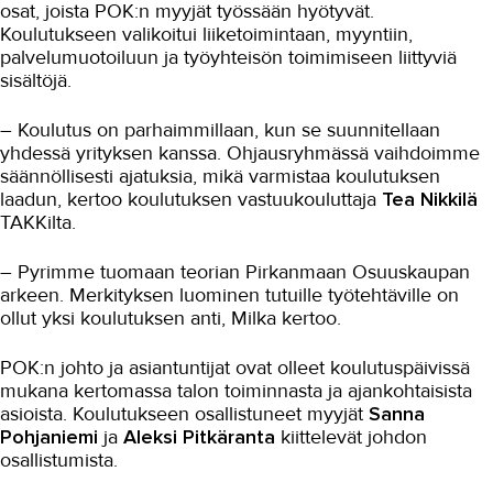
osat, joista POK:n myyjät työssään hyötyvät.
Koulutusten vaikuttavuus on
Koulutukseen valikoitui liiketoimintaan, myyntiin,
POK:lle tärkeää
palvelumuotoiluun ja työyhteisön toimimiseen liittyviä
Opiskelua K-Supermarket
sisältöjä.
Westerissä
– Koulutus on parhaimmillaan, kun se suunnitellaan
Käytännön
digimarkkinointiosaamista
yhdessä yrityksen kanssa. Ohjausryhmässä vaihdoimme
säännöllisesti ajatuksia, mikä varmistaa koulutuksen
Paras aika löytää työpaikka
laadun, kertoo koulutuksen vastuukouluttaja
Tea Nikkilä
TAKKilta.
Digimyynti on rentoa ja stressitöntä
Kaupan esimies liiketoiminnan
– Pyrimme tuomaan teorian Pirkanmaan Osuuskaupan
erikoisammattitutkinto
arkeen. Merkityksen luominen tutuille työtehtäville on
ollut yksi koulutuksen anti, Milka kertoo.
Opiskelu on aina plussaa
POK:n johto ja asiantuntijat ovat olleet koulutuspäivissä
Kaisan uskomaton tarina
mukana kertomassa talon toiminnasta ja ajankohtaisista
Yt-neuvotteluista uusille urille
asioista. Koulutukseen osallistuneet myyjät
Sanna
apteekkiin
Pohjaniemi
ja
Aleksi Pitkäranta
kiittelevät johdon
Trukkikuskista myyjäksi
osallistumista.
Marimekkoon