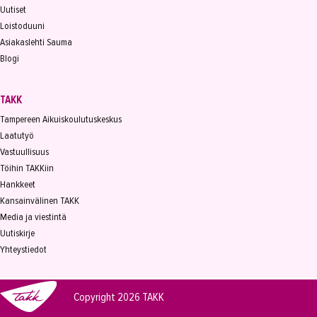
Uutiset
Loistoduuni
Asiakaslehti Sauma
Blogi
TAKK
Tampereen Aikuiskoulutuskeskus
Laatutyö
Vastuullisuus
Töihin TAKKiin
Hankkeet
Kansainvälinen TAKK
Media ja viestintä
Uutiskirje
Yhteystiedot
Copyright 2026
TAKK