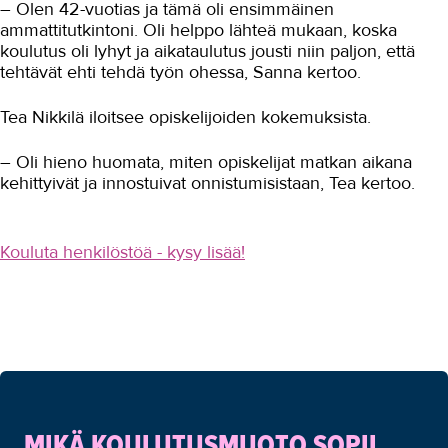
– Olen 42-vuotias ja tämä oli ensimmäinen
ammattitutkintoni. Oli helppo lähteä mukaan, koska
koulutus oli lyhyt ja aikataulutus jousti niin paljon, että
tehtävät ehti tehdä työn ohessa, Sanna kertoo.
Tea Nikkilä iloitsee opiskelijoiden kokemuksista.
– Oli hieno huomata, miten opiskelijat matkan aikana
kehittyivät ja innostuivat onnistumisistaan, Tea kertoo.
Kouluta henkilöstöä - kysy lisää!
MIKÄ KOULUTUSMUOTO SOPII