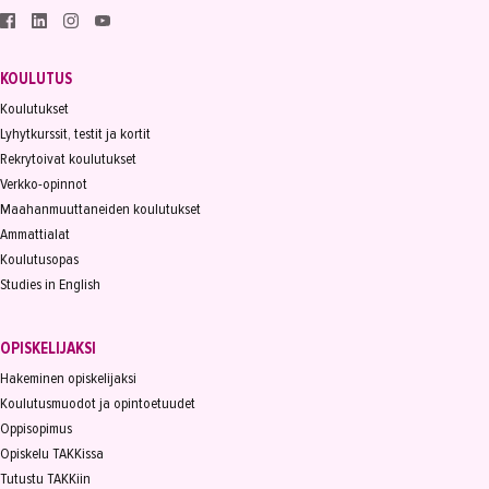
KOULUTUS
Koulutukset
Lyhytkurssit, testit ja kortit
Rekrytoivat koulutukset
Verkko-opinnot
Maahanmuuttaneiden koulutukset
Ammattialat
Koulutusopas
Studies in English
OPISKELIJAKSI
Hakeminen opiskelijaksi
Koulutusmuodot ja opintoetuudet
Oppisopimus
Opiskelu TAKKissa
Tutustu TAKKiin