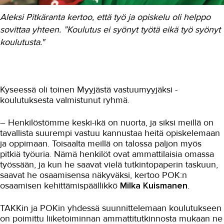
Aleksi Pitkäranta kertoo, että työ ja opiskelu oli helppo
Ammatillisen koulun kautta
ammattikorkeakouluun
sovittaa yhteen. ”Koulutus ei syönyt työtä eikä työ syönyt
koulutusta."
Alanvaihto kuin elokuvissa
"Kuurous ei ole este opiskelulle"
Uusi suunta löytyi taloushallinnosta
Kyseessä oli toinen Myyjästä vastuumyyjäksi -
koulutuksesta valmistunut ryhmä.
Hyvä työnopastaminen on kaiken A
ja O
– Henkilöstömme keski-ikä on nuorta, ja siksi meillä on
Vuorovaikutteinen opetus ja LKV-
tavallista suurempi vastuu kannustaa heitä opiskelemaan
koe
ja oppimaan. Toisaalta meillä on talossa paljon myös
Työn ohessa kouluttautuminen avaa
pitkiä työuria. Nämä henkilöt ovat ammattilaisia omassa
POK:n henkilöstölle uusia ovia
työssään, ja kun he saavat vielä tutkintopaperin taskuun,
saavat he osaamisensa näkyväksi, kertoo POK:n
Opiskelu välivuonna kannatti
osaamisen kehittämispäällikkö
Milka Kuismanen
.
Oppisopimuksella merkonomiksi
TAKKin ja POKin yhdessä suunnittelemaan koulutukseen
Uupumus pisti opinnot uuteen
on poimittu liiketoiminnan ammattitutkinnosta mukaan ne
järjestykseen