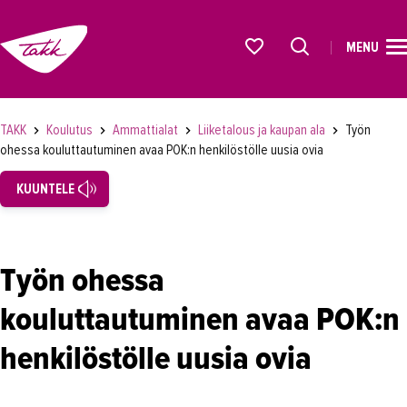
MENU
ETUSIVU
Alkavat koulutukset osiosta
KOULUTUS
TAKK
Koulutus
Ammattialat
Liiketalous ja kaupan ala
Työn
ohessa kouluttautuminen avaa POK:n henkilöstölle uusia ovia
Koulutukset
KUUNTELE
Lyhytkurssit, testit ja kortit
Rekrytoivat koulutukset
Verkko-opinnot
Työn ohessa
Maahanmuuttaneiden koulutukset
kouluttautuminen avaa POK:n
Ammattialat
henkilöstölle uusia ovia
Asiakaspalvelu
Asioimis- ja oikeustulkkaus