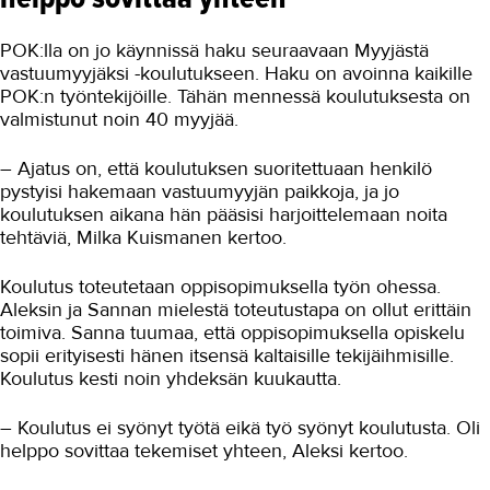
POK:lla on jo käynnissä haku seuraavaan Myyjästä
vastuumyyjäksi -koulutukseen. Haku on avoinna kaikille
POK:n työntekijöille. Tähän mennessä koulutuksesta on
valmistunut noin 40 myyjää.
– Ajatus on, että koulutuksen suoritettuaan henkilö
pystyisi hakemaan vastuumyyjän paikkoja, ja jo
koulutuksen aikana hän pääsisi harjoittelemaan noita
tehtäviä, Milka Kuismanen kertoo.
Koulutus toteutetaan oppisopimuksella työn ohessa.
Aleksin ja Sannan mielestä toteutustapa on ollut erittäin
toimiva. Sanna tuumaa, että oppisopimuksella opiskelu
sopii erityisesti hänen itsensä kaltaisille tekijäihmisille.
Koulutus kesti noin yhdeksän kuukautta.
– Koulutus ei syönyt työtä eikä työ syönyt koulutusta. Oli
helppo sovittaa tekemiset yhteen, Aleksi kertoo.