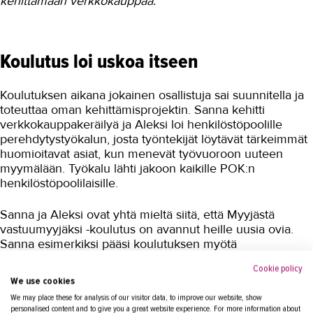
kehittämään verkkokauppaa.
Ympäristöala
Yrittäjyys
Koulutus loi uskoa itseen
Koulutusopas
Studies in English
Koulutuksen aikana jokainen osallistuja sai suunnitella ja
toteuttaa oman kehittämisprojektin. Sanna kehitti
OPISKELIJAKSI
verkkokauppakeräilyä ja Aleksi loi henkilöstöpoolille
perehdytystyökalun, josta työntekijät löytävät tärkeimmät
YRITYKSILLE
huomioitavat asiat, kun menevät työvuoroon uuteen
myymälään. Työkalu lähti jakoon kaikille POK:n
TAKK
henkilöstöpoolilaisille.
AJANKOHTAISTA
Sanna ja Aleksi ovat yhtä mieltä siitä, että Myyjästä
vastuumyyjäksi -koulutus on avannut heille uusia ovia.
OMA TAKK
Sanna esimerkiksi pääsi koulutuksen myötä
keräilyvalmentajaksi ja mukaan asiantuntijaryhmään
YHTEYSTIEDOT
Cookie policy
kehittämään verkkokauppaa. Koulutuksen jälkeen
We use cookies
molemmilla on myös mahdollisuus hakea avautuviin
IN ENGLISH
We may place these for analysis of our visitor data, to improve our website, show
vastuumyyjän tehtäviin.
personalised content and to give you a great website experience. For more information about