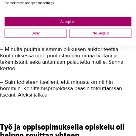
the cookies we use open the settings.
– Moni löysi oman juttunsa. Koulutus toi myös uutta
innostusta töihin, Sanna kertoo.
Accept all
Mikä parasta, Sanna ja Aleksi kertovat koulutuksen
Deny
No, adjust
luoneen myös lisää uskoa itseen.
– Minulta puuttui aiemmin pikkuisen auktoriteettia.
Koulutuksessa opin puolustamaan omaa työtäni ja
tekemistäni, sekä antamaan palautetta muille, Sanna
kertoo.
– Sain todisteen itselleni, että minusta on näihin
hommiin. Kehittämisprojektissa pääsin toteuttamaan
itseäni, Aleksi jatkaa.
Työ ja oppisopimuksella opiskelu oli
helppo sovittaa yhteen