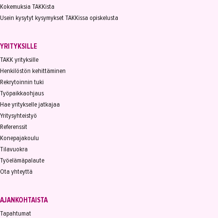
Kokemuksia TAKKista
Usein kysytyt kysymykset TAKKissa opiskelusta
YRITYKSILLE
TAKK yrityksille
Henkilöstön kehittäminen
Rekrytoinnin tuki
Työpaikkaohjaus
Hae yritykselle jatkajaa
Yritysyhteistyö
Referenssit
Konepajakoulu
Tilavuokra
Työelämäpalaute
Ota yhteyttä
AJANKOHTAISTA
Tapahtumat