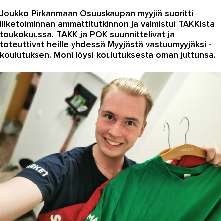
Joukko Pirkanmaan Osuuskaupan myyjiä suoritti
Autoala
liiketoiminnan ammattitutkinnon ja valmistui TAKKista
toukokuussa. TAKK ja POK suunnittelivat ja
Hydrauliikka
toteuttivat heille yhdessä Myyjästä vastuumyyjäksi -
Johtaminen ja esihenkilötyö
koulutuksen. Moni löysi koulutuksesta oman juttunsa.
Kasvatus- ja ohjausala
Kauneudenhoito
Kiinteistönvälitys ja isännöinti
Kiinteistöpalvelut
Kone- ja tuotantotekniikka
Kotoutuminen
Kuljetus ja logistiikka
Kumitekniikka
Liiketalous ja kaupan ala