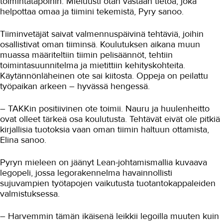
toimintatapoihin. Mieluusti otan vastaan tietoa, joka
Media-ala ja viestintätekniikka
helpottaa omaa ja tiimini tekemistä, Pyry sanoo.
Palvelumuotoilu ja tuotekehitys
Tiiminvetäjät saivat valmennuspäivinä tehtäviä, joihin
Puhtaus, kotityö ja välinehuolto
osallistivat oman tiiminsä. Koulutuksen aikana muun
muassa määriteltiin tiimin pelisäännöt, tehtiin
Rakentaminen
toimintasuunnitelma ja mietittiin kehityskohteita.
Käytännönläheinen ote sai kiitosta. Oppeja on peilattu
Sisustaminen ja pintakäsittely
työpaikan arkeen – hyvässä hengessä.
Sosiaali- ja terveysala
– TAKKin positiivinen ote toimii. Nauru ja huulenheitto
Sähköala
ovat olleet tärkeä osa koulutusta. Tehtävät eivät ole pitkiä
kirjallisia tuotoksia vaan oman tiimin haltuun ottamista,
Talotekniikka ja kylmäala
Elina sanoo.
Urheiluhieronta
Pyryn mieleen on jäänyt Lean-johtamismallia kuvaava
legopeli, jossa legorakennelma havainnollisti
Työyhteisö ja työura
sujuvampien työtapojen vaikutusta tuotantokappaleiden
Valimotekniikka
valmistuksessa.
Ympäristöala
– Harvemmin tämän ikäisenä leikkii legoilla muuten kuin