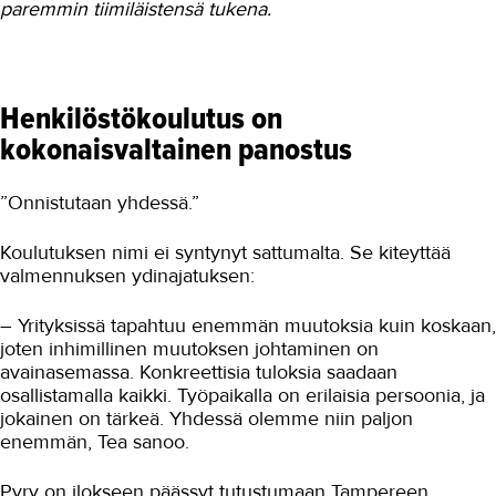
paremmin tiimiläistensä tukena.
Henkilöstökoulutus on
kokonaisvaltainen panostus
”Onnistutaan yhdessä.”
Koulutuksen nimi ei syntynyt sattumalta. Se kiteyttää
valmennuksen ydinajatuksen:
– Yrityksissä tapahtuu enemmän muutoksia kuin koskaan,
joten inhimillinen muutoksen johtaminen on
avainasemassa. Konkreettisia tuloksia saadaan
osallistamalla kaikki. Työpaikalla on erilaisia persoonia, ja
jokainen on tärkeä. Yhdessä olemme niin paljon
enemmän, Tea sanoo.
Pyry on ilokseen päässyt tutustumaan Tampereen