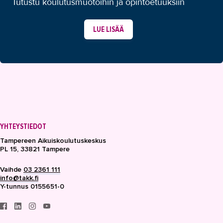
Tutustu koulutusmuotoihin ja opintoetuuksiin
LUE LISÄÄ
YHTEYSTIEDOT
Tampereen Aikuiskoulutuskeskus
PL 15, 33821 Tampere
Vaihde
03 2361 111
info@takk.fi
Y-tunnus 0155651-0