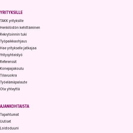
YRITYKSILLE
TAKK yrityksille
Henkilöstön kehittäminen
Rekrytoinnin tuki
Työpaikkaohjaus
Hae yritykselle jatkajaa
Yritysyhteistyö
Referenssit
Konepajakoulu
Tilavuokra
Työelämäpalaute
Ota yhteyttä
AJANKOHTAISTA
Tapahtumat
Uutiset
Loistoduuni