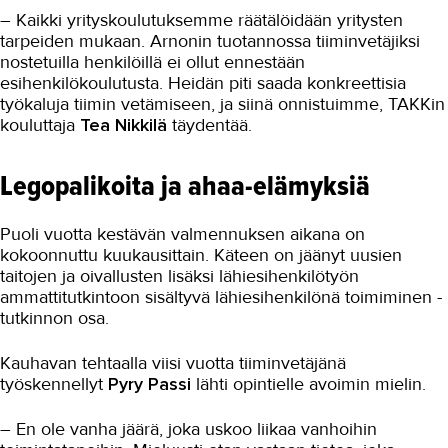
oppisopimuksella
– Kaikki yrityskoulutuksemme räätälöidään yritysten
tarpeiden mukaan. Arnonin tuotannossa tiiminvetäjiksi
Kasvatus- ja ohjausala
nostetuilla henkilöillä ei ollut ennestään
Kauneudenhoito
esihenkilökoulutusta. Heidän piti saada konkreettisia
työkaluja tiimin vetämiseen, ja siinä onnistuimme, TAKKin
Kiinteistönvälitys ja isännöinti
kouluttaja
Tea Nikkilä
täydentää.
Kiinteistöpalvelut
Legopalikoita ja ahaa-elämyksiä
Kone- ja tuotantotekniikka
Kotoutuminen
Puoli vuotta kestävän valmennuksen aikana on
kokoonnuttu kuukausittain. Käteen on jäänyt uusien
Kuljetus ja logistiikka
taitojen ja oivallusten lisäksi lähiesihenkilötyön
ammattitutkintoon sisältyvä lähiesihenkilönä toimiminen -
Kumitekniikka
tutkinnon osa.
Liiketalous ja kaupan ala
Kauhavan tehtaalla viisi vuotta tiiminvetäjänä
Maarakennus
työskennellyt
Pyry Passi
lähti opintielle avoimin mielin.
Matkailu- ja ravitsemisala
– En ole vanha jäärä, joka uskoo liikaa vanhoihin