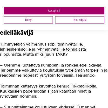
– Pystyn olemaan paremmin tiimiläisteni tukena.
Muutostilanteissakaan ei tule vastarintaa samaan malliin,
kun kykenee tuomaan esiin positiiviset seuraukset.
Accept all
Deny
No, adjust
Luotettava kumppani ja rohkea
edelläkävijä
Tiiminvetäjän valmennus sopii tiiminvetäjille,
lähiesihenkilöille ja ryhmänvetäjille toimialasta
riippumatta. Mutta miksi juuri TAKK?
– Olemme luotettava kumppani ja rohkea edelläkävijä.
Tarjoamme vaikuttavia koulutuksia työelämän tarpeisiin ja
reagoimme nopeasti yritysten toiveisiin, Tea sanoo.
Toiminnan ketteryys kirvoittaa kehuja HR-päälliköltä.
Kuukausien paperisodan sijaan kääritään hihat ja
ryhdytään hommiin.
– Suunnittelimme koulutuksen yhdessä. Ei mennyt