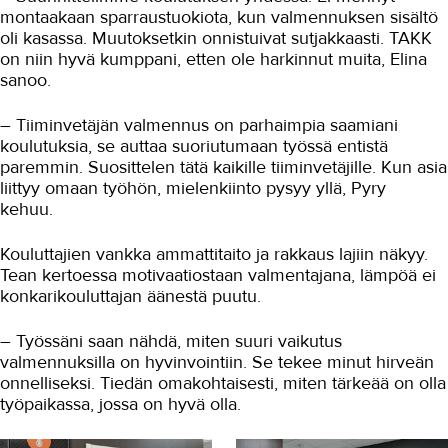
montaakaan sparraustuokiota, kun valmennuksen sisältö
oli kasassa. Muutoksetkin onnistuivat sutjakkaasti. TAKK
on niin hyvä kumppani, etten ole harkinnut muita, Elina
sanoo.
– Tiiminvetäjän valmennus on parhaimpia saamiani
koulutuksia, se auttaa suoriutumaan työssä entistä
paremmin. Suosittelen tätä kaikille tiiminvetäjille. Kun asia
liittyy omaan työhön, mielenkiinto pysyy yllä, Pyry
kehuu.
Kouluttajien vankka ammattitaito ja rakkaus lajiin näkyy.
Tean kertoessa motivaatiostaan valmentajana, lämpöä ei
konkarikouluttajan äänestä puutu.
– Työssäni saan nähdä, miten suuri vaikutus
valmennuksilla on hyvinvointiin. Se tekee minut hirveän
onnelliseksi. Tiedän omakohtaisesti, miten tärkeää on olla
työpaikassa, jossa on hyvä olla.