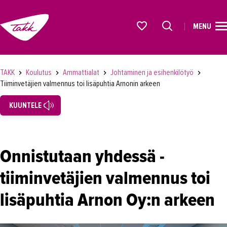
MENU
ETUSIVU
Alkavat koulutukset osiosta
KOULUTUS
TAKK
Koulutus
Ammattialat
Johtaminen ja esihenkilötyö
Tiiminvetäjien valmennus toi lisäpuhtia Arnonin arkeen
Koulutukset
KUUNTELE
Lyhytkurssit, testit ja kortit
Rekrytoivat koulutukset
Verkko-opinnot
Onnistutaan yhdessä -
Maahanmuuttaneiden koulutukset
tiiminvetäjien valmennus toi
Ammattialat
lisäpuhtia Arnon Oy:n arkeen
Asiakaspalvelu
Asioimis- ja oikeustulkkaus