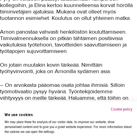
kollegoihin, ja Elina kertoo kuunnelleensa korvat höröllä
tiiminvetäjien ajatuksia. Mukana ovat olleet myös
tuotannon esimiehet. Koulutus on ollut yhteinen matka.
Arnon panostaa vahvasti henkilöstön kouluttamiseen.
Tiimivalmennuksella on pitkän tähtäimen positiivisia
vaikutuksia työtehoon, tavoitteiden saavuttamiseen ja
työtapojen sujuvoittamiseen.
On jotain muutakin kovin tärkeää. Nimittäin
työhyvinvointi, joka on Arnonilla sydämen asia.
– On arvokasta pääomaa osata johtaa ihmisiä. Silloin
työmotivaatio pysyy hyvänä. Työntekijöidemme
viihtyvyys on meille tärkeää. Haluamme, että töihin on
kiva tulla, Elina sanoo.
Cookie policy
We use cookies
Pyry on vienyt koulutuksen oppeja käytäntöön.
We may place these for analysis of our visitor data, to improve our website, show
Positiiviset vaikutukset näkyvät jo:
personalised content and to give you a great website experience. For more information about
the cookies we use open the settings.