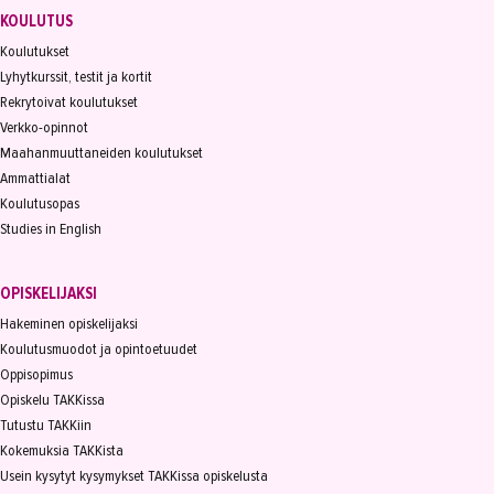
KOULUTUS
Koulutukset
Lyhytkurssit, testit ja kortit
Rekrytoivat koulutukset
Verkko-opinnot
Maahanmuuttaneiden koulutukset
Ammattialat
Koulutusopas
Studies in English
OPISKELIJAKSI
Hakeminen opiskelijaksi
Koulutusmuodot ja opintoetuudet
Oppisopimus
Opiskelu TAKKissa
Tutustu TAKKiin
Kokemuksia TAKKista
Usein kysytyt kysymykset TAKKissa opiskelusta