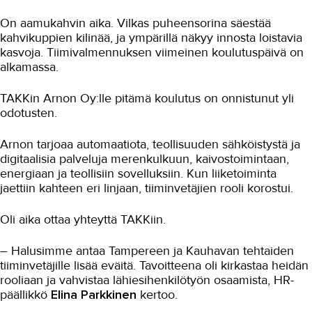
Tekniikan erikoisammattitutkinnosta
On aamukahvin aika. Vilkas puheensorina säestää
eväitä esimiestyöhön
kahvikuppien kilinää, ja ympärillä näkyy innosta loistavia
kasvoja. Tiimivalmennuksen viimeinen koulutuspäivä on
Video: Tekniikan
erikoisammattitutkinto
alkamassa.
Apteekkarin uudet opit
TAKKin Arnon Oy:lle pitämä koulutus on onnistunut yli
odotusten.
Lupa tehdä toisin - uutta rohkeutta
johtamiseen koulutuksesta
Arnon tarjoaa automaatiota, teollisuuden sähköistystä ja
Apteekkiala ja TAKK - 15 vuotta
digitaalisia palveluja merenkulkuun, kaivostoimintaan,
koulutusyhteistyötä
energiaan ja teollisiin sovelluksiin. Kun liiketoiminta
Liiniä johtamista Hatanpäällä
jaettiin kahteen eri linjaan, tiiminvetäjien rooli korostui.
Viola-kodissa valmistaudutaan sote-
Oli aika ottaa yhteyttä TAKKiin.
uudistukseen
Osuvaa johtamisosaamista
– Halusimme antaa Tampereen ja Kauhavan tehtaiden
Tampere-taloon
tiiminvetäjille lisää eväitä. Tavoitteena oli kirkastaa heidän
Kuntaesimiehille räätälöity JET
rooliaan ja vahvistaa lähiesihenkilötyön osaamista, HR-
päällikkö
Elina Parkkinen
kertoo.
Kehitysideat käytäntöön