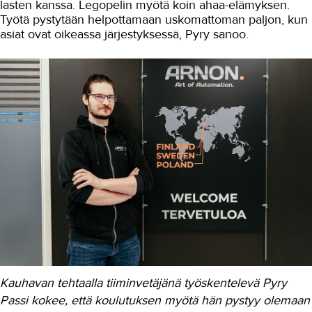
lasten kanssa. Legopelin myötä koin ahaa-elämyksen.
Yrittäjyys
Työtä pystytään helpottamaan uskomattoman paljon, kun
asiat ovat oikeassa järjestyksessä, Pyry sanoo.
Koulutusopas
Studies in English
OPISKELIJAKSI
YRITYKSILLE
TAKK
AJANKOHTAISTA
OMA TAKK
YHTEYSTIEDOT
IN ENGLISH
Kauhavan tehtaalla tiiminvetäjänä työskentelevä Pyry
Passi kokee, että koulutuksen myötä hän pystyy olemaan