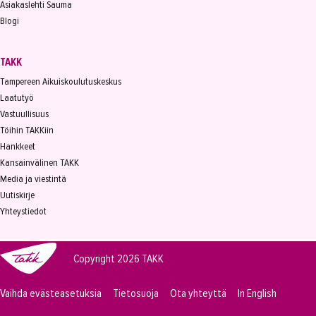
Asiakaslehti Sauma
Blogi
TAKK
Tampereen Aikuiskoulutuskeskus
Laatutyö
Vastuullisuus
Töihin TAKKiin
Hankkeet
Kansainvälinen TAKK
Media ja viestintä
Uutiskirje
Yhteystiedot
Copyright 2026
TAKK
Vaihda evästeasetuksia
Tietosuoja
Ota yhteyttä
In English