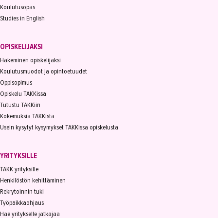
Koulutusopas
Studies in English
OPISKELIJAKSI
Hakeminen opiskelijaksi
Koulutusmuodot ja opintoetuudet
Oppisopimus
Opiskelu TAKKissa
Tutustu TAKKiin
Kokemuksia TAKKista
Usein kysytyt kysymykset TAKKissa opiskelusta
YRITYKSILLE
TAKK yrityksille
Henkilöstön kehittäminen
Rekrytoinnin tuki
Työpaikkaohjaus
Hae yritykselle jatkajaa