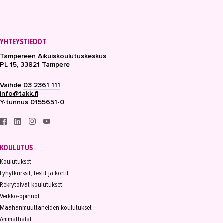
YHTEYSTIEDOT
Tampereen Aikuiskoulutuskeskus
PL 15, 33821 Tampere
Vaihde
03 2361 111
info@takk.fi
Y-tunnus 0155651-0
KOULUTUS
Koulutukset
Lyhytkurssit, testit ja kortit
Rekrytoivat koulutukset
Verkko-opinnot
Maahanmuuttaneiden koulutukset
Ammattialat