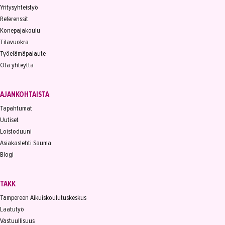
Yritysyhteistyö
Referenssit
Konepajakoulu
Tilavuokra
Työelämäpalaute
Ota yhteyttä
AJANKOHTAISTA
Tapahtumat
Uutiset
Loistoduuni
Asiakaslehti Sauma
Blogi
TAKK
Tampereen Aikuiskoulutuskeskus
Laatutyö
Vastuullisuus