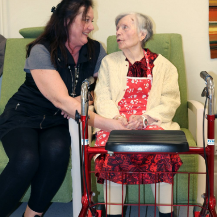
Autoala
Hydrauliikka
Johtaminen ja esihenkilötyö
Kasvatus- ja ohjausala
Kauneudenhoito
Kiinteistönvälitys ja isännöinti
Kiinteistöpalvelut
Kone- ja tuotantotekniikka
Kotoutuminen
Kuljetus ja logistiikka
Kumitekniikka
Liiketalous ja kaupan ala