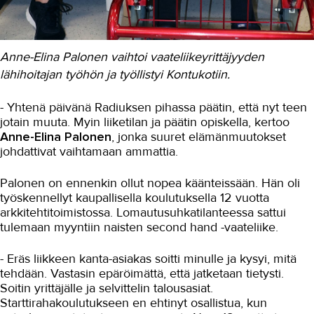
Maarakennus
Matkailu- ja ravitsemisala
Anne-Elina Palonen vaihtoi vaateliikeyrittäjyyden
lähihoitajan työhön ja työllistyi Kontukotiin.
Media-ala ja viestintätekniikka
Palvelumuotoilu ja tuotekehitys
- Yhtenä päivänä Radiuksen pihassa päätin, että nyt teen
jotain muuta. Myin liiketilan ja päätin opiskella, kertoo
Puhtaus, kotityö ja välinehuolto
Anne-Elina Palonen
, jonka suuret elämänmuutokset
johdattivat vaihtamaan ammattia.
Rakentaminen
Palonen on ennenkin ollut nopea käänteissään. Hän oli
Sisustaminen ja pintakäsittely
työskennellyt kaupallisella koulutuksella 12 vuotta
Sosiaali- ja terveysala
arkkitehtitoimistossa. Lomautusuhkatilanteessa sattui
tulemaan myyntiin naisten second hand -vaateliike.
Etähoivassa tarvitaan hyviä
vuorovaikutustaitoja
- Eräs liikkeen kanta-asiakas soitti minulle ja kysyi, mitä
Sote-alan ammattilaiset opiskelivat
tehdään. Vastasin epäröimättä, että jatketaan tietysti.
myyntitaitoja
Soitin yrittäjälle ja selvittelin talousasiat.
Starttirahakoulutukseen en ehtinyt osallistua, kun
Ikäihmisten parissa työskentelevä