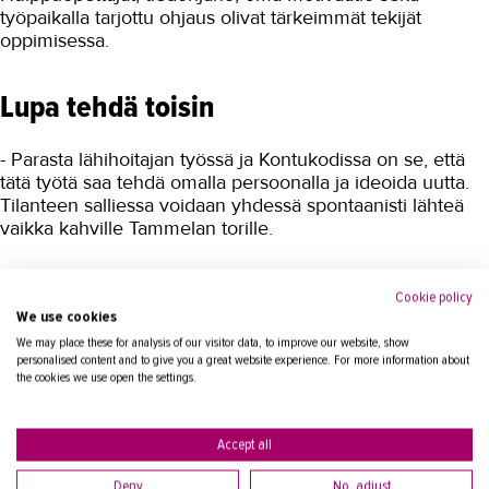
Mittausklinikka
työpaikalla tarjottu ohjaus olivat tärkeimmät tekijät
oppimisessa.
Mielenterveyskuntoutujasta
kokemusasiantuntijaksi
Lupa tehdä toisin
Yhdessä kohti kotihoidon muutosta
Attendolla sitoudutaan, välitetään ja
- Parasta lähihoitajan työssä ja Kontukodissa on se, että
osataan entistä paremmin
tätä työtä saa tehdä omalla persoonalla ja ideoida uutta.
Monipuolinen koulutuskokonaisuus
Tilanteen salliessa voidaan yhdessä spontaanisti lähteä
Pirkanmaan Senioripalveluiden
vaikka kahville Tammelan torille.
henkilöstölle
- Meillä on lupa tehdä asioita toisin, ja töissä saa olla
Sähköala
Cookie policy
hauskaa. Asioita tehdään yhdessä eikä kukaan ole
We use cookies
ylempänä toista; meillä ei ole hierarkiaa.
Talotekniikka ja kylmäala
We may place these for analysis of our visitor data, to improve our website, show
personalised content and to give you a great website experience. For more information about
Urheiluhieronta
Yhteisöstä muodostuu tuttu ja turvallinen perhe.
the cookies we use open the settings.
Läsnäolon ja kohtaamisen merkitys ylipäätään on
Työyhteisö ja työura
muistisairaiden kanssa toimiessa tärkeää.
Accept all
Valimotekniikka
- Toisinaan asukkaat luulevat, että mekin asumme täällä,
Deny
No, adjust
Ympäristöala