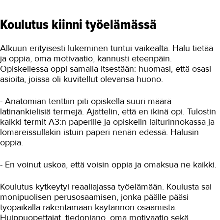
Hoiva-avustajan tärkeä rooli sote-
Koulutus kiinni työelämässä
alalla
Rengastehtaan likasta lähihoitajaksi
Alkuun erityisesti lukeminen tuntui vaikealta. Halu tietää
Opettajasta hoiva-avustajaksi
ja oppia, oma motivaatio, kannusti eteenpäin.
Opiskellessa oppi samalla itsestään: huomasi, että osasi
Suuret elämänmuutokset
asioita, joissa oli kuvitellut olevansa huono.
alanvaihdon taustalla
Kokemustoimija on rinnalla kulkija
- Anatomian tenttiin piti opiskella suuri määrä
latinankielisiä termejä. Ajattelin, että en ikinä opi. Tulostin
Mallitoimistoyrittäjästä lähihoitajaksi
kaikki termit A3:n paperille ja opiskelin laiturinnokassa ja
lomareissullakin istuin paperi nenän edessä. Halusin
Hoiva-avustaja: Hoitotyötä
oppia.
sydämellisesti
Hoiva-avustaja: Lämpöä, läheisyyttä
- En voinut uskoa, että voisin oppia ja omaksua ne kaikki.
ja luottamusta
Sote-alalle suurella sydämellä
Koulutus kytkeytyi reaaliajassa työelämään. Koulusta sai
monipuolisen perusosaamisen, jonka päälle pääsi
Asumisneuvojan pilottikoulutuksella
työpaikalla rakentamaan käytännön osaamista.
arjen apua ikääntyneille
Huippuopettajat, tiedonjano, oma motivaatio sekä