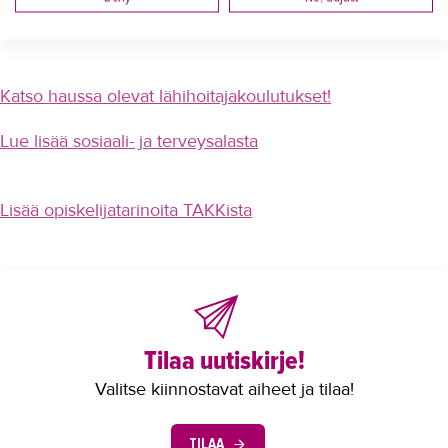
Palonen hymyilee.
Yrittäjyys
Koulutusopas
Katso haussa olevat lähihoitajakoulutukset!
Studies in English
Lue lisää sosiaali- ja terveysalasta
OPISKELIJAKSI
YRITYKSILLE
Lisää opiskelijatarinoita TAKKista
TAKK
AJANKOHTAISTA
OMA TAKK
Tilaa uutiskirje!
YHTEYSTIEDOT
Valitse kiinnostavat aiheet ja tilaa!
IN ENGLISH
TILAA