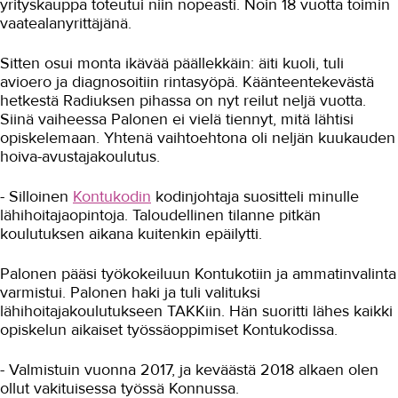
yrityskauppa toteutui niin nopeasti. Noin 18 vuotta toimin
Nana-Mia sai varmuutta
vaatealanyrittäjänä.
hoitopäätösten tekoon
Hyvinvointiteknologiasta kiinteä osa
Sitten osui monta ikävää päällekkäin: äiti kuoli, tuli
työtä
avioero ja diagnosoitiin rintasyöpä. Käänteentekevästä
Taksikuski vaihtoi lähihoitajaksi
hetkestä Radiuksen pihassa on nyt reilut neljä vuotta.
Siinä vaiheessa Palonen ei vielä tiennyt, mitä lähtisi
Rekrytoivalla koulutuksella
opiskelemaan. Yhtenä vaihtoehtona oli neljän kuukauden
lähihoitajaksi
hoiva-avustajakoulutus.
Opettajilta saatu tuki auttoi
valmistumaan
- Silloinen
Kontukodin
kodinjohtaja suositteli minulle
Lähihoitaja tekee merkityksellistä
lähihoitajaopintoja. Taloudellinen tilanne pitkän
työtä
koulutuksen aikana kuitenkin epäilytti.
Saattohoitokoulutus ravisteli
Palonen pääsi työkokeiluun Kontukotiin ja ammatinvalinta
onnistuneesti
varmistui. Palonen haki ja tuli valituksi
Opiskelemaan 12 kotiäitivuoden
lähihoitajakoulutukseen TAKKiin. Hän suoritti lähes kaikki
jälkeen
opiskelun aikaiset työssäoppimiset Kontukodissa.
”Vakituinen työsuhde, onhan se
aikamoista”
- Valmistuin vuonna 2017, ja keväästä 2018 alkaen olen
ollut vakituisessa työssä Konnussa.
Muistisairaus johdatti hoiva-alalle