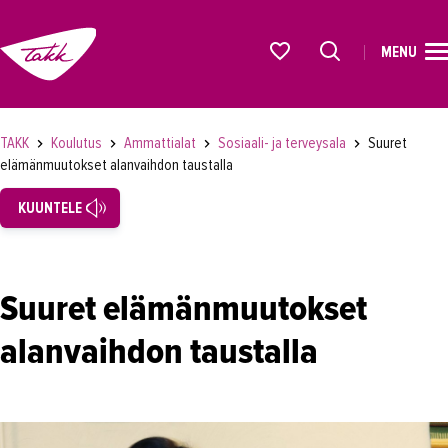
MENU
ETUSIVU
Alkavat koulutukset osiosta
KOULUTUS
TAKK
Koulutus
Ammattialat
Sosiaali- ja terveysala
Suuret
elämänmuutokset alanvaihdon taustalla
Koulutukset
KUUNTELE
Lyhytkurssit, testit ja kortit
Rekrytoivat koulutukset
Verkko-opinnot
Suuret elämänmuutokset
Maahanmuuttaneiden koulutukset
alanvaihdon taustalla
Ammattialat
Asiakaspalvelu
Asioimis- ja oikeustulkkaus