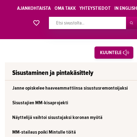
AJANKOHTAISTA
OMA TAKK
YHTEYSTIEDOT
IN ENGLISH
Alkavat koulutukset osiosta
KUUNTELE
Sisustaminen ja pintakäsittely
Janne opiskelee haaveammattiinsa sisustusremontoijaksi
Sisustajien MM-kisaprojekti
Näyttelijä vaihtoi sisustajaksi koronan myötä
MM-stailaus poiki Mintulle töitä