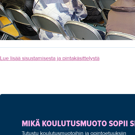
Lue lisää sisustamisesta ja pintakäsittelystä
MIKÄ KOULUTUSMUOTO SOPII S
Tutustu koulutusmuotoihin ja opintoetuuksiin