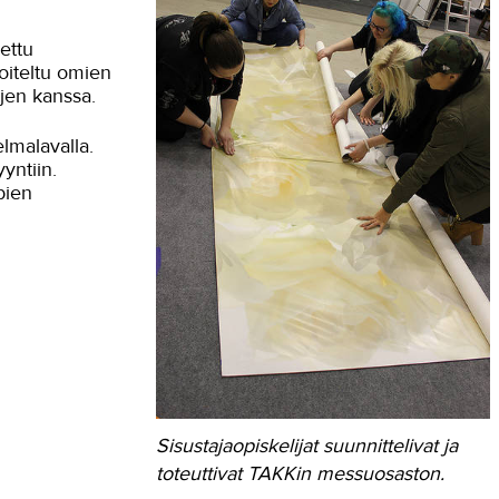
ettu
oiteltu omien
jen kanssa.
elmalavalla.
yyntiin.
pien
Sisustajaopiskelijat suunnittelivat ja
toteuttivat TAKKin messuosaston.