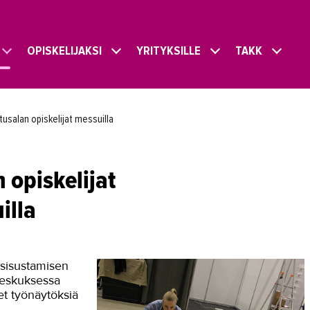
OPISKELIJAKSI
YRITYKSILLE
TAKK
tusalan opiskelijat messuilla
 opiskelijat
illa
t sisustamisen
keskuksessa
et työnäytöksiä