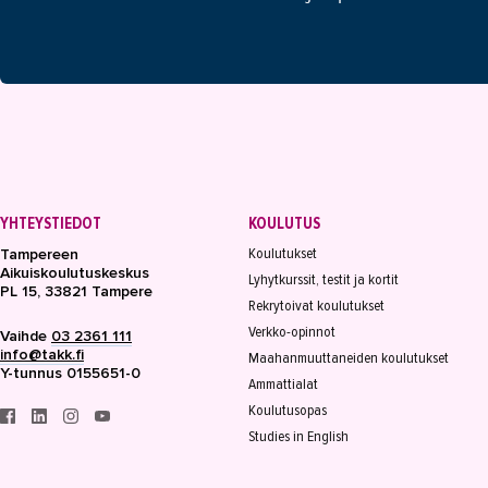
YHTEYSTIEDOT
KOULUTUS
Koulutukset
Tampereen
Aikuiskoulutuskeskus
Lyhytkurssit, testit ja kortit
PL 15, 33821 Tampere
Rekrytoivat koulutukset
Verkko-opinnot
Vaihde
03 2361 111
info@takk.fi
Maahanmuuttaneiden koulutukset
Y-tunnus 0155651-0
Ammattialat
Koulutusopas
Studies in English