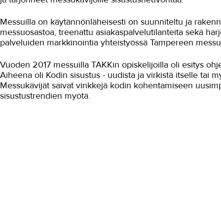
Messuilla on käytännönläheisesti on suunniteltu ja rakenn
messuosastoa, treenattu asiakaspalvelutilanteita sekä harj
palveluiden markkinointia yhteistyössä Tampereen messu
Vuoden 2017 messuilla TAKKin opiskelijoilla oli esitys ohj
Aiheena oli Kodin sisustus - uudista ja virkistä itselle tai m
Messukävijät saivat vinkkejä kodin kohentamiseen uusim
sisustustrendien myötä.