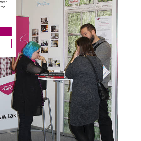
ntent
 the