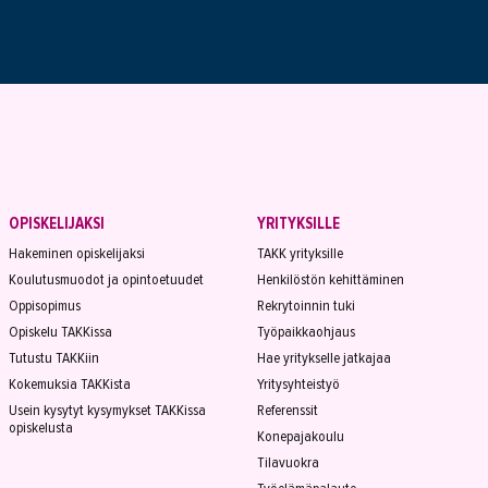
OPISKELIJAKSI
YRITYKSILLE
Hakeminen opiskelijaksi
TAKK yrityksille
Koulutusmuodot ja opintoetuudet
Henkilöstön kehittäminen
Oppisopimus
Rekrytoinnin tuki
Opiskelu TAKKissa
Työpaikkaohjaus
Tutustu TAKKiin
Hae yritykselle jatkajaa
Kokemuksia TAKKista
Yritysyhteistyö
Usein kysytyt kysymykset TAKKissa
Referenssit
opiskelusta
Konepajakoulu
Tilavuokra