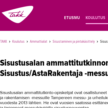
ETUSIVU
KOULUTUS
TAKK
Koulutus
Ammattialat
Sisustaminen ja pintakäsittely
Sisus
Sisustusalan ammattitutkinnon
Sisustus/AstaRakentaja -messu
Sisustusalan ammattitutkinto-opiskelijat ovat osallistunee
ja rakentamisen -messuille Tampereen messu- ja urheilu
vuodesta 2013 lähtien. He ovat vuosien saatossa esittäne
ja tarjonneet messukävijöille sisustusneuvontaa.