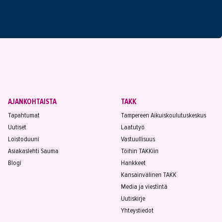
AJANKOHTAISTA
TAKK
Tapahtumat
Tampereen Aikuiskoulutuskeskus
Uutiset
Laatutyö
Loistoduuni
Vastuullisuus
Asiakaslehti Sauma
Töihin TAKKiin
Blogi
Hankkeet
Kansainvälinen TAKK
Media ja viestintä
Uutiskirje
Yhteystiedot