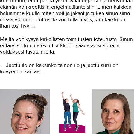
kun tuntuu, ettet pärjää yksin. Saat ohjausta ja neuvontaa
Jatko-opiskelu
elämän konkreettisiin ongelmatilanteisiin. Ennen kaikkea
haluamme kuulla miten voit ja jaksat ja tukea sinua siinä
Järjestyssäännöt
missä voimme. Juttusille voit tulla myös, kun kaikki on
ihan tosi hyvin!
Jätteiden lajittelu
Kampukset
Meiltä voit kysyä kirkollisten toimitusten toteutusta. Sinun
ei tarvitse kuulua ev.lut.kirkkoon saadaksesi apua ja
Kriisitilanteet
voidaksesi tavata meitä.
Liikenneyhteydet ja pysäköinti
- Jaettu ilo on kaksinkertainen ilo ja jaettu suru on
kevyempi kantaa -
Liikuntapalvelut
Löytötavarat
Ohjauspajat ja digituki
Opinto-ohjaus ja opintoneuvonta
Opintojen päättyessä
Opiskelijakunta