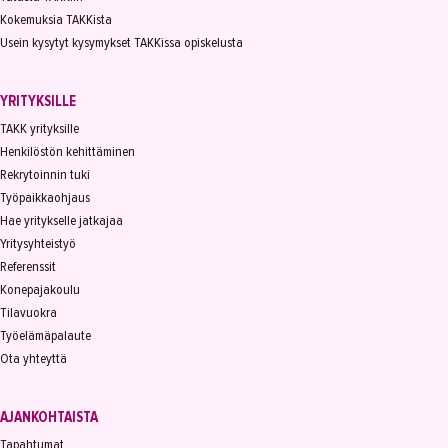
Kokemuksia TAKKista
Usein kysytyt kysymykset TAKKissa opiskelusta
YRITYKSILLE
TAKK yrityksille
Henkilöstön kehittäminen
Rekrytoinnin tuki
Työpaikkaohjaus
Hae yritykselle jatkajaa
Yritysyhteistyö
Referenssit
Konepajakoulu
Tilavuokra
Työelämäpalaute
Ota yhteyttä
AJANKOHTAISTA
Tapahtumat