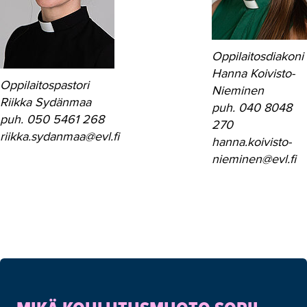
Opiskelijan etuudet
Opiskelu TAKKissa
Oppilaitosdiakoni
Oppilaitospastori ja oppilaitosdiakoni
Hanna Koivisto-
Oppilaitospastori
Nieminen
Oppilaitospsykologi ja kuraattori
Riikka Sydänmaa
puh. 040 8048
Oppiminen työpaikalla
puh. 050 5461 268
270
riikka.sydanmaa@evl.fi
hanna.koivisto-
Palautteet
nieminen@evl.fi
Poissaolot
Ruokailu
Tapaturman sattuessa
Terveydenhuolto
Todistusasiat
Tukea oppimisen haasteisiin