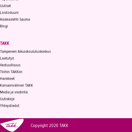
Uutiset
Loistoduuni
Asiakaslehti Sauma
Blogi
TAKK
Tampereen Aikuiskoulutuskeskus
Laatutyö
Vastuullisuus
Töihin TAKKiin
Hankkeet
Kansainvälinen TAKK
Media ja viestintä
Uutiskirje
Yhteystiedot
Copyright 2026
TAKK