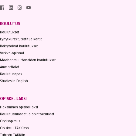
YHTEYSTIEDOT
IN ENGLISH
KOULUTUS
Koulutukset
Lyhytkurssit, testit ja kortit
Rekrytoivat koulutukset
Verkko-opinnot
Maahanmuuttaneiden koulutukset
Ammattialat
Koulutusopas
Studies in English
OPISKELIJAKSI
Hakeminen opiskelijaksi
Koulutusmuodot ja opintoetuudet
Oppisopimus
Opiskelu TAKKissa
Tutustu TAKKiin