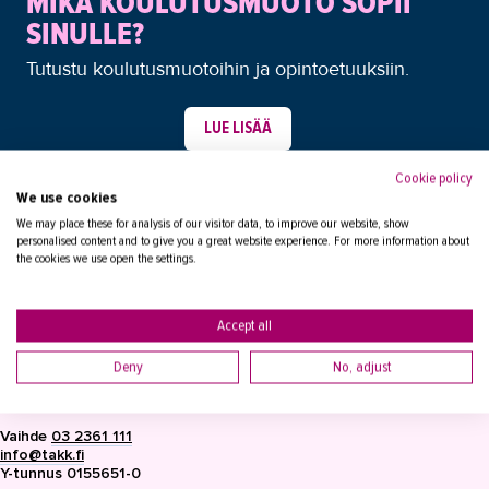
MIKÄ KOULUTUSMUOTO SOPII
SINULLE?
Tukea työnhakuun
Tutustu koulutusmuotoihin ja opintoetuuksiin.
Turvallisuus ja työsuojelu
Tutkinnon suorittaminen
LUE LISÄÄ
Tupakointi
Cookie policy
Verkko-opiskelu ja linkit
We use cookies
We may place these for analysis of our visitor data, to improve our website, show
Yhdistysten palveluja opiskelijoille
personalised content and to give you a great website experience. For more information about
the cookies we use open the settings.
Yrittäjyysneuvonta
Henkilöstölle
Accept all
YHTEYSTIEDOT
Työllisyyspalveluiden asiakkaille
Deny
No, adjust
Tampereen Aikuiskoulutuskeskus
PL 15, 33821 Tampere
Työpaikkaohjaajat
Vaihde
03 2361 111
Lomakkeet
info@takk.fi
Y-tunnus 0155651-0