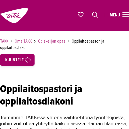
MENU
ETUSIVU
Alkavat koulutukset osiosta
KOULUTUS
TAKK
Oma TAKK
Opiskelijan opas
Oppilaitospastori ja
OPISKELIJAKSI
oppilaitosdiakoni
YRITYKSILLE
KUUNTELE
TAKK
Oppilaitospastori ja
AJANKOHTAISTA
OMA TAKK
oppilaitosdiakoni
Opiskelijan opas
Toimimme TAKKissa yhtenä vaihtoehtona työntekijöistä,
Henkilökohtaistaminen
joihin voit ottaa yhteyttä kaikenlaisissa elämän tilanteissa,