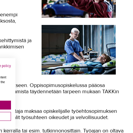
pienempi
ksosta,
ehittymistä ja
hankkimisen
 policy
ntent
 the
sopimukseen. Oppisopimusopiskelussa pääosa
ssä. Osaamista täydennetään tarpeen mukaan TAKKin
työnantaja maksaa opiskelijalle työehtosopimuksen
rmaalit työsuhteen oikeudet ja velvollisuudet.
erralla tai esim. tutkinnonosittain. Työajan on oltava