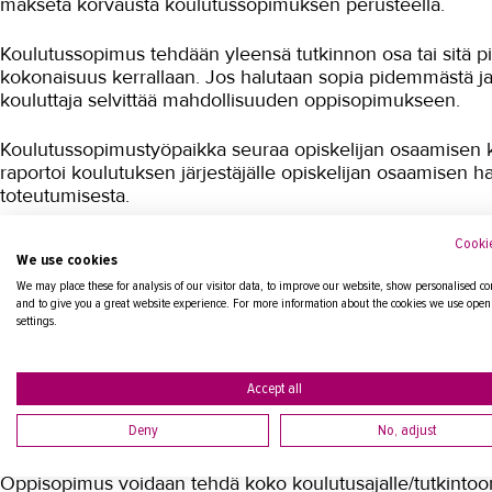
makseta korvausta koulutussopimuksen perusteella.
Koulutussopimus tehdään yleensä tutkinnon osa tai sitä 
kokonaisuus kerrallaan. Jos halutaan sopia pidemmästä ja
kouluttaja selvittää mahdollisuuden oppisopimukseen.
Koulutussopimustyöpaikka seuraa opiskelijan osaamisen k
raportoi koulutuksen järjestäjälle opiskelijan osaamisen 
toteutumisesta.
Cookie
Oppisopimus
We use cookies
We may place these for analysis of our visitor data, to improve our website, show personalised co
and to give you a great website experience. For more information about the cookies we use open
Oppisopimuskoulutus perustuu aina määräaikaiseen työ
settings.
osaamisesta hankitaan työpaikalla käytännön työtehtävi
oppimisympäristöissä tai muissa oppimisympäristöissä.
Accept all
Oppisopimuskoulutuksessa opiskelija on työsuhteessa ja 
Deny
No, adjust
mukaista palkkaa. Oppisopimukseen pätevät muutoinkin no
Oppisopimus voidaan tehdä koko koulutusajalle/tutkintoon k