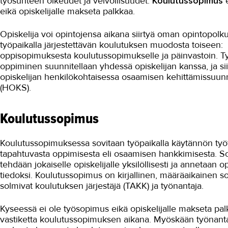
työsuhteen oikeudet ja velvollisuudet.
Koulutussopimus
eikä opiskelijalle makseta palkkaa.
Opiskelija voi opintojensa aikana siirtyä oman opintopolk
työpaikalla järjestettävän koulutuksen muodosta toiseen:
oppisopimuksesta koulutussopimukselle ja päinvastoin. 
oppiminen suunnitellaan yhdessä opiskelijan kanssa, ja sii
opiskelijan henkilökohtaisessa osaamisen kehittämissuun
(HOKS).
Koulutussopimus
Koulutussopimuksessa sovitaan työpaikalla käytännön työ
tapahtuvasta oppimisesta eli osaamisen hankkimisesta. 
tehdään jokaiselle opiskelijalle yksilöllisesti ja annetaan op
tiedoksi. Koulutussopimus on kirjallinen, määräaikainen s
solmivat koulutuksen järjestäjä (TAKK) ja työnantaja.
Kyseessä ei ole työsopimus eikä opiskelijalle makseta pal
vastiketta koulutussopimuksen aikana. Myöskään työnantaj