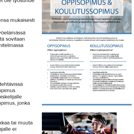
ei ole työsuhde
unsa mukaisesti
Työelämässä
tä sovitaan
nitelmassa
tehtävissä
Sopimus
iskelijalle
opimus, jonka
kkaa tai muuta
alle ei