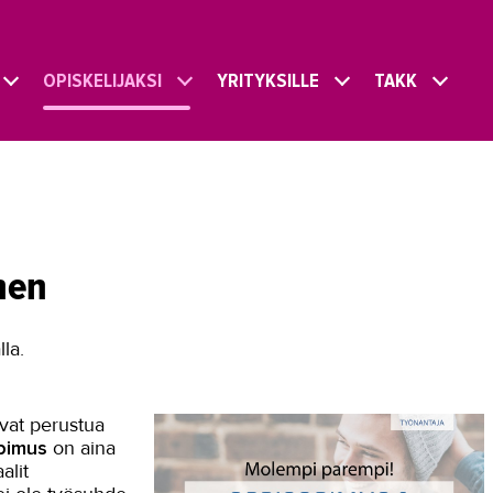
OPISKELIJAKSI
YRITYKSILLE
TAKK
nen
la.
ivat perustua
pimus
on aina
alit