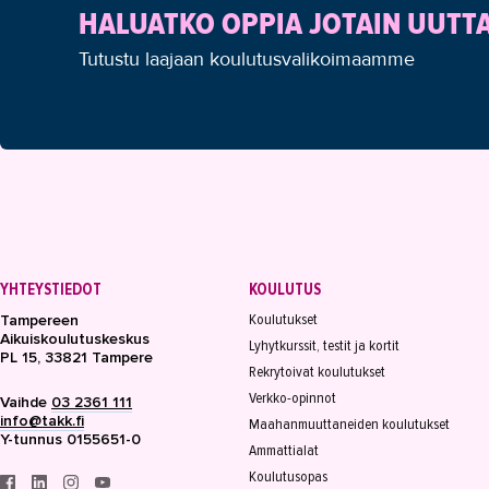
HALUATKO OPPIA JOTAIN UUTT
Tutustu laajaan koulutusvalikoimaamme
YHTEYSTIEDOT
KOULUTUS
Koulutukset
Tampereen
Aikuiskoulutuskeskus
Lyhytkurssit, testit ja kortit
PL 15, 33821 Tampere
Rekrytoivat koulutukset
Verkko-opinnot
Vaihde
03 2361 111
info@takk.fi
Maahanmuuttaneiden koulutukset
Y-tunnus 0155651-0
Ammattialat
Koulutusopas