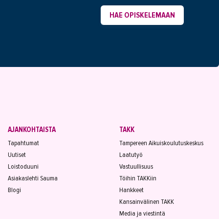
HAE OPISKELEMAAN
AJANKOHTAISTA
TAKK
Tapahtumat
Tampereen Aikuiskoulutuskeskus
Uutiset
Laatutyö
Loistoduuni
Vastuullisuus
Asiakaslehti Sauma
Töihin TAKKiin
Blogi
Hankkeet
Kansainvälinen TAKK
Media ja viestintä