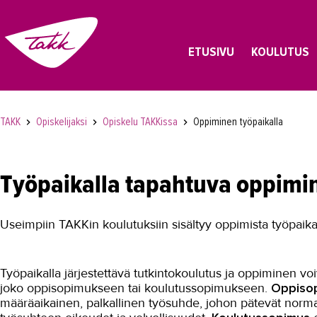
ETUSIVU
KOULUTUS
TAKK
Opiskelijaksi
Opiskelu TAKKissa
Oppiminen työpaikalla
Työpaikalla tapahtuva oppimi
Useimpiin TAKKin koulutuksiin sisältyy oppimista työpaikal
Työpaikalla järjestettävä tutkintokoulutus ja oppiminen vo
joko oppisopimukseen tai koulutussopimukseen.
Oppiso
määräaikainen, palkallinen työsuhde, johon pätevät norma