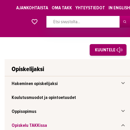
AJANKOHTAISTA
OMA TAKK
YHTEYSTIEDOT
IN ENGLISH
Alkavat koulutukset osiosta
KUUNTELE
Opiskelijaksi
Hakeminen opiskelijaksi
Koulutusmuodot ja opintoetuudet
Oppisopimus
Opiskelu TAKKissa