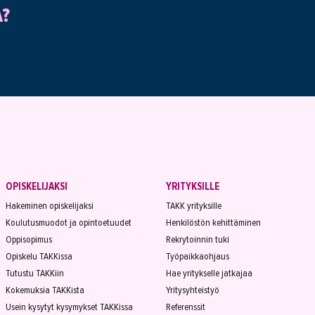
A?
OPISKELIJAKSI
YRITYKSILLE
Hakeminen opiskelijaksi
TAKK yrityksille
Koulutusmuodot ja opintoetuudet
Henkilöstön kehittäminen
Oppisopimus
Rekrytoinnin tuki
Opiskelu TAKKissa
Työpaikkaohjaus
Tutustu TAKKiin
Hae yritykselle jatkajaa
Kokemuksia TAKKista
Yritysyhteistyö
Usein kysytyt kysymykset TAKKissa
Referenssit