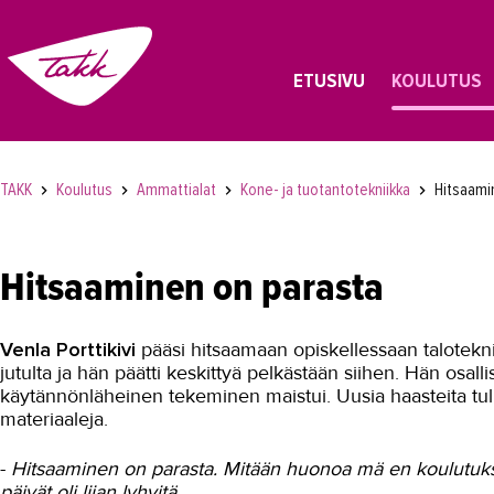
ETUSIVU
KOULUTUS
TAKK
Koulutus
Ammattialat
Kone- ja tuotantotekniikka
Hitsaami
Hitsaaminen on parasta
Venla Porttikivi
pääsi hitsaamaan opiskellessaan taloteknii
jutulta ja hän päätti keskittyä pelkästään siihen. Hän osall
käytännönläheinen tekeminen maistui. Uusia haasteita tuli 
materiaaleja.
-
Hitsaaminen on parasta. Mitään huonoa mä en koulutukse
päivät oli liian lyhyitä.