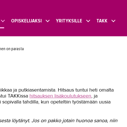
OPISKELIJAKSI
YRITYKSILLE
TAKK
nen on parasta
kkaa ja putkiasentamista. Hitsaus tuntui heti omalta
istui TAKKissa
hitsauksen lisäkoulutukseen
, ja
sopivalla tahdilla, kun opeteltiin työstämään uusia
sta löytänyt. Jos on pakko jotain huonoa sanoa, niin