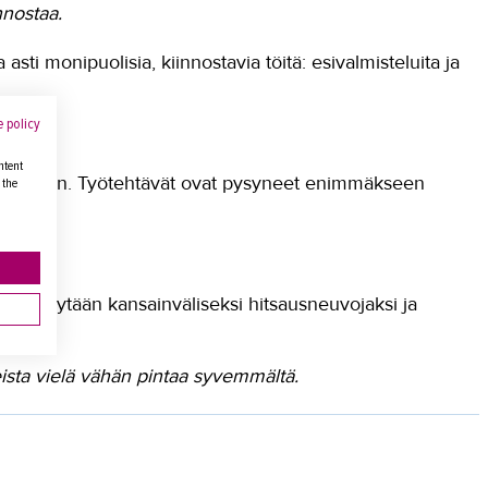
nnostaa.
asti monipuolisia, kiinnostavia töitä: esivalmisteluita ja
 policy
ntent
isiin töihin. Työtehtävät ovat pysyneet enimmäkseen
 the
pätevöidytään kansainväliseksi hitsausneuvojaksi ja
eista vielä vähän pintaa syvemmältä.