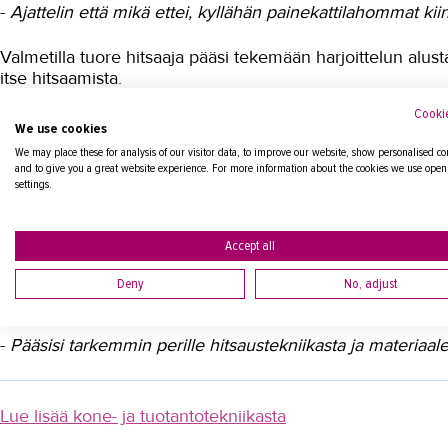
-
Ajattelin että mikä ettei, kyllähän painekattilahommat kii
Valmetilla tuore hitsaaja pääsi tekemään harjoittelun alusta 
itse hitsaamista.
Cookie
-
Kunnon hommia
, Venla luonnehtii.
We use cookies
We may place these for analysis of our visitor data, to improve our website, show personalised co
Työharjoittelun jälkeen hänet pestattiin Valmetille vakitu
and to give you a great website experience. For more information about the cookies we use open
settings.
samoina ja tekijän motivaatio hyvänä.
-
Onneksi tulin, onneksi sain jäädä, olen tosi tyytyväinen.
Accept all
Venlan tulevaisuuden haaveena on
IWS-koulutus
. Siinä 
Deny
No, adjust
hitsauskoordinoijan tehtäviin.
-
Pääsisi tarkemmin perille hitsaustekniikasta ja materiaal
Lue lisää kone- ja tuotantotekniikasta