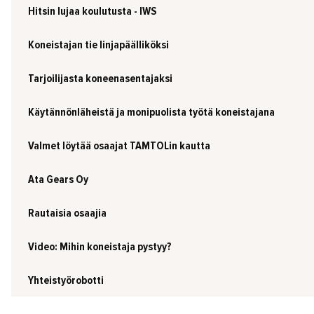
Hitsin lujaa koulutusta - IWS
Koneistajan tie linjapäälliköksi
Tarjoilijasta koneenasentajaksi
Käytännönläheistä ja monipuolista työtä koneistajana
Valmet löytää osaajat TAMTOLin kautta
Ata Gears Oy
Rautaisia osaajia
Video: Mihin koneistaja pystyy?
Yhteistyörobotti