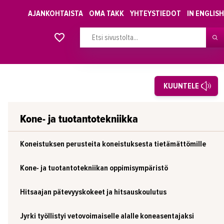
AJANKOHTAISTA
OMA TAKK
YHTEYSTIEDOT
IN ENGLISH
Alkavat koulutukset osiosta
KUUNTELE
Kone- ja tuotantotekniikka
Koneistuksen perusteita koneistuksesta tietämättömille
Kone- ja tuotantotekniikan oppimisympäristö
Hitsaajan pätevyyskokeet ja hitsauskoulutus
Jyrki työllistyi vetovoimaiselle alalle koneasentajaksi