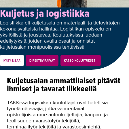
Autoala
Kuljetus ja logistiikka
Hydrauliikka
Logistiikka eli kuljetusala on materiaali- ja tietovirtojen
kokonaisvaltaista hallintaa. Logistiikan opiskelu on
Johtaminen ja esihenkilötyö
yksilöllistä ja joustavaa. Koulutuksissa luodaan
edellytyksiä, joiden avulla osaat ja onnistut
Kasvatus- ja ohjausala
kuljetusalan monipuolisissa tehtävissä.
Kauneudenhoito
KYSY LISÄÄ
DIREKTIIVIPÄIVÄT
KATSO KOULUTUKSET
Kiinteistönvälitys ja isännöinti
Kiinteistöpalvelut
Kuljetusalan ammattilaiset pitävät
Kone- ja tuotantotekniikka
ihmiset ja tavarat liikkeellä
Kotoutuminen
TAKKissa logistiikan kouluttajat ovat todellisia
Kuljetus ja logistiikka
työelämäosaajia, jotka valmentavat
opiskelijoistamme autonkuljettajia, kaupan- ja
Direktiivikoulutus yrityksen
teollisuuden varastotyöntekijöitä,
tarpeeseen
terminaalityöntekijöitä ja varastoesimiehiä.