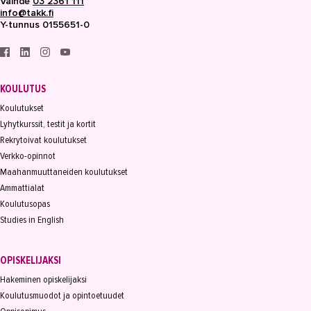
Vaihde
03 2361 111
info@takk.fi
Y-tunnus 0155651-0
KOULUTUS
Koulutukset
Lyhytkurssit, testit ja kortit
Rekrytoivat koulutukset
Verkko-opinnot
Maahanmuuttaneiden koulutukset
Ammattialat
Koulutusopas
Studies in English
OPISKELIJAKSI
Hakeminen opiskelijaksi
Koulutusmuodot ja opintoetuudet