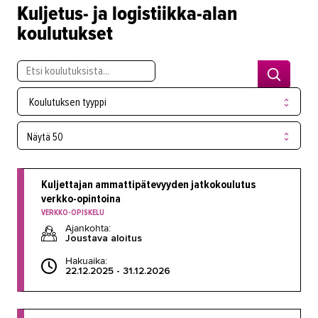
Palvelumuotoilu ja tuotekehitys
Kuljetus- ja logistiikka-alan
koulutukset
Puhtaus, kotityö ja välinehuolto
Rakentaminen
Sisustaminen ja pintakäsittely
Koulutuksen tyyppi
Sosiaali- ja terveysala
Sähköala
Talotekniikka ja kylmäala
Kuljettajan ammattipätevyyden jatkokoulutus
Urheiluhieronta
verkko-opintoina
VERKKO-OPISKELU
Työyhteisö ja työura
Ajankohta:
Joustava aloitus
Valimotekniikka
Hakuaika:
22.12.2025 - 31.12.2026
Ympäristöala
Yrittäjyys