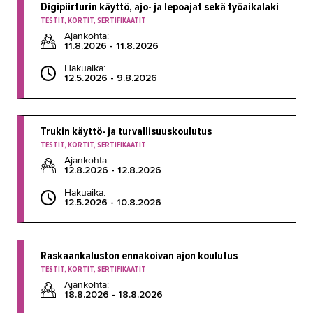
Digipiirturin käyttö, ajo- ja lepoajat sekä työaikalaki
Koulutusopas
TESTIT, KORTIT, SERTIFIKAATIT
Ajankohta:
Studies in English
11.8.2026 - 11.8.2026
Hakuaika:
OPISKELIJAKSI
12.5.2026 - 9.8.2026
YRITYKSILLE
TAKK
Trukin käyttö- ja turvallisuuskoulutus
TESTIT, KORTIT, SERTIFIKAATIT
Ajankohta:
AJANKOHTAISTA
12.8.2026 - 12.8.2026
OMA TAKK
Hakuaika:
12.5.2026 - 10.8.2026
YHTEYSTIEDOT
IN ENGLISH
Raskaankaluston ennakoivan ajon koulutus
TESTIT, KORTIT, SERTIFIKAATIT
Ajankohta:
18.8.2026 - 18.8.2026