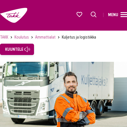
MENU
ETUSIVU
Alkavat koulutukset osiosta
KOULUTUS
TAKK
Koulutus
Ammattialat
Kuljetus ja logistiikka
Koulutukset
KUUNTELE
Lyhytkurssit, testit ja kortit
Rekrytoivat koulutukset
Verkko-opinnot
Maahanmuuttaneiden koulutukset
Ammattialat
Asiakaspalvelu
Asioimis- ja oikeustulkkaus