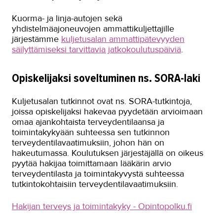
Pali-kuljettajan päivä
Kuorma- ja linja-autojen sekä
Uusi ura Suomessa
yhdistelmäajoneuvojen ammattikuljettajille
järjestämme
kuljetusalan ammattipätevyyden
Yhdistelmäajoneuvonkuljettajaksi
säilyttämiseksi tarvittavia jatkokoulutuspäiviä
.
ennätysajassa
Simulaattorit ajoharjoittelun tukena
Opiskelijaksi soveltuminen ns. SORA-laki
kuljetusalalla
Kuljetusalan ammattipätevyydet
Kuljetusalan tutkinnot ovat ns. SORA-tutkintoja,
joissa opiskelijaksi hakevaa pyydetään arvioimaan
Kuljettajaksi armeijan jälkeen
omaa ajankohtaista terveydentilaansa ja
toimintakykyään suhteessa sen tutkinnon
Kumitekniikka
terveydentilavaatimuksiin, johon hän on
Liiketalous ja kaupan ala
hakeutumassa. Koulutuksen järjestäjällä on oikeus
pyytää hakijaa toimittamaan lääkärin arvio
Maarakennus
terveydentilasta ja toimintakyvystä suhteessa
tutkintokohtaisiin terveydentilavaatimuksiin.
Matkailu- ja ravitsemisala
Hakijan terveys ja toimintakyky - Opintopolku.fi
Media-ala ja viestintätekniikka