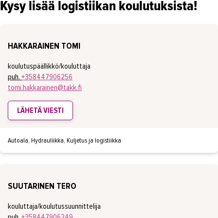
Kysy lisää logistiikan koulutuksista!
HAKKARAINEN TOMI
koulutuspäällikkö/kouluttaja
puh.
+358447906256
tomi.hakkarainen@takk.fi
LÄHETÄ VIESTI
Autoala, Hydrauliikka, Kuljetus ja logistiikka
SUUTARINEN TERO
kouluttaja/koulutussuunnittelija
puh.
+358447906249