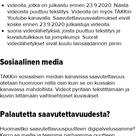
videoita, jotka on julkaistu ennen 23.9.2020. Näistä
videoista puuttuu tekstitys. Videoita on myös TAKKin
Youtube-kanavalla. Saavutettavuusvaatimukset eivät
koske ennen 23.9.2020 julkaistuja videoita.
suoria videolähetyksiä, joista puuttuu tekstitys ja
kuvailutulkkaus tai jompikumpi. Suorat
videolähetykset eivät kuulu lainsäädännön piiriin.
Sosiaalinen media
TAKKin sosiaalisen median kanavissa saavutettavuus
otetaan huomioon niiltä osin kuin se on kussakin
kanavassa mahdollista. Videot pyritään tekstittämään ja
kuviin liittämään vaihtoehtoiset kuvaukset.
Palautetta saavutettavuudesta?
Huomasitko saavutettavuuspuutteen digipalvelussamme?
Kerro se meille ja teemme parhaamme puutteen