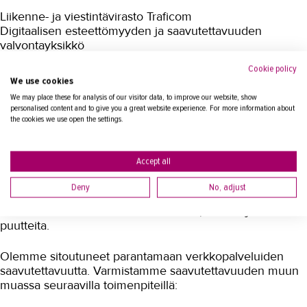
Liikenne- ja viestintävirasto Traficom
Digitaalisen esteettömyyden ja saavutettavuuden
valvontayksikkö
PL 320
Cookie policy
00059 TRAFICOM
We use cookies
www.saavutettavuusvaatimukset.fi
We may place these for analysis of our visitor data, to improve our website, show
saavutettavuus(at)traficom.fi
personalised content and to give you a great website experience. For more information about
Puhelinnumero vaihde: 029 534 5000
the cookies we use open the settings.
Teemme työtä saavutettavuuden
Accept all
parantamiseksi
Deny
No, adjust
Päivitämme tätä selostetta sitä mukaa, kun korjaamme
puutteita.
Olemme sitoutuneet parantamaan verkkopalveluiden
saavutettavuutta. Varmistamme saavutettavuuden muun
muassa seuraavilla toimenpiteillä: