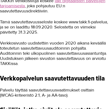
TAKKin verkkosivuja koskee
laki digitaalisten palvelujen
Näin saavut TAKKiin
tarjoamisesta
, joka pohjautuu EU:n
saavutettavuusdirektiiviin.
Henkilöhaku
Todistus kadoksissa?
Tämä saavutettavuusseloste koskee www.takk.fi-palvelua,
ja se on laadittu 18.09.2020. Selostetta on viimeksi
Laskutusosoitteet
päivitetty 31.3.2025.
Stipendilahjoitus
Verkkosivusto uudistettiin vuoden 2020 aikana keväällä
toteutetun saavutettavuusauditoinnin pohjalta.
Ota yhteyttä
Auditoinnin teki ulkopuolinen saavutettavuusasiantuntija.
Tietosuoja
Uudistuksen jälkeen sivuston saavutettavuus on arvioitu
TAKKissa.
Saavutettavuusseloste
Verkkopalvelun saavutettavuuden tila
Saavutettavuuspalaute
IN ENGLISH
Palvelu täyttää saavutettavuusvaatimukset osittain
(WCAG-kriteeristö 2.1, A- ja AA-taso).