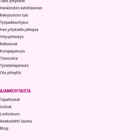
TAKK yrityksille
Henkilöstön kehittäminen
Rekrytoinnin tuki
Työpaikkaohjaus
Hae yritykselle jatkajaa
Yritysyhteistyö
Referenssit
Konepajakoulu
Tilavuokra
Työelämäpalaute
Ota yhteyttä
AJANKOHTAISTA
Tapahtumat
Uutiset
Loistoduuni
Asiakaslehti Sauma
Blogi