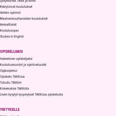
Lyhytkurssit, testit ja kortit
Rekrytoivat koulutukset
Verkko-opinnot
Maahanmuuttaneiden koulutukset
Ammattialat
Koulutusopas
Studies in English
OPISKELIJAKSI
Hakeminen opiskelijaksi
Koulutusmuodot ja opintoetuudet
Oppisopimus
Opiskelu TAKKissa
Tutustu TAKKiin
Kokemuksia TAKKista
Usein kysytyt kysymykset TAKKissa opiskelusta
YRITYKSILLE