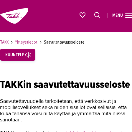
MENU
ETUSIVU
Alkavat koulutukset osiosta
KOULUTUS
TAKK
Yhteystiedot
Saavutettavuusseloste
OPISKELIJAKSI
KUUNTELE
YRITYKSILLE
TAKK
TAKKin saavutettavuusseloste
AJANKOHTAISTA
OMA TAKK
Saavutettavuudella tarkoitetaan, että verkkosivut ja
mobiilisovellukset sekä niiden sisällöt ovat sellaisia, että
YHTEYSTIEDOT
kuka tahansa voisi niitä käyttää ja ymmärtää mitä niissä
sanotaan.
Yhteystiedot