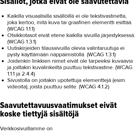
Sisällöt, jotka eivät ole saavutettavia
Kaikilla visuaalisilla sisällöillä ei ole tekstivastinetta,
joka kertoo, mitä kuva tai graafinen elementti esittää.
(WCAG 1.1.1)
Otsikkotasot eivät etene kaikilla sivuilla järjestyksessä.
(WCAG 1.3.1)
Uutiskirjeiden tilaussivuilla olevia valintaruutuja ei
pysty käyttämään näppäimistöllä. (WCAG 1.3.1)
Joidenkin linkkien nimet eivät ole tarpeeksi kuvaavia
ja joiltakin kuvalinkeiltä puuttuu tekstivastine. (WCAG
1.1.1 ja 2.4.4)
Sivustolla on joitakin upotettuja elementtejä (esim.
videoita), joista puuttuu selite. (WCAG 4.1.2)
Saavutettavuusvaatimukset eivät
koske tiettyjä sisältöjä
Verkkosivuillamme on