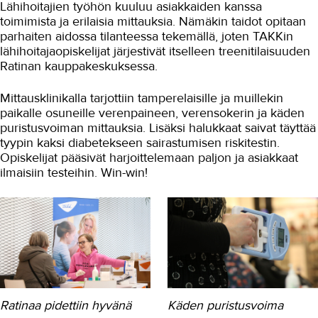
Lähihoitajien työhön kuuluu asiakkaiden kanssa
toimimista ja erilaisia mittauksia. Nämäkin taidot opitaan
Autoala
parhaiten aidossa tilanteessa tekemällä, joten TAKKin
Hydrauliikka
lähihoitajaopiskelijat järjestivät itselleen treenitilaisuuden
Ratinan kauppakeskuksessa.
Johtaminen ja esihenkilötyö
Mittausklinikalla tarjottiin tamperelaisille ja muillekin
Kasvatus- ja ohjausala
paikalle osuneille verenpaineen, verensokerin ja käden
puristusvoiman mittauksia. Lisäksi halukkaat saivat täyttää
Kauneudenhoito
tyypin kaksi diabetekseen sairastumisen riskitestin.
Kiinteistönvälitys ja isännöinti
Opiskelijat pääsivät harjoittelemaan paljon ja asiakkaat
ilmaisiin testeihin. Win-win!
Kiinteistöpalvelut
Kone- ja tuotantotekniikka
Kotoutuminen
Kuljetus ja logistiikka
Kumitekniikka
Ratinaa pidettiin hyvänä
Käden puristusvoima
Liiketalous ja kaupan ala