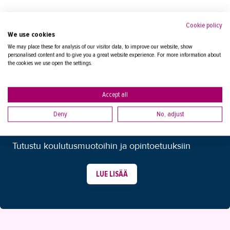
Hoiva-avustajan tärkeä rooli sote-
Lue lisää sosiaali- ja terveysalasta
alalla
Cookie policy
We use cookies
Rengastehtaan likasta lähihoitajaksi
We may place these for analysis of our visitor data, to improve our website, show
personalised content and to give you a great website experience. For more information about
Opettajasta hoiva-avustajaksi
the cookies we use open the settings.
Suuret elämänmuutokset
alanvaihdon taustalla
Accept all
Kokemustoimija on rinnalla kulkija
MIKÄ KOULUTUSMUOTO SOPII
Deny
No, adjust
Mallitoimistoyrittäjästä lähihoitajaksi
SINULLE?
Hoiva-avustaja: Hoitotyötä
Tutustu koulutusmuotoihin ja opintoetuuksiin
sydämellisesti
Hoiva-avustaja: Lämpöä, läheisyyttä
LUE LISÄÄ
ja luottamusta
Sote-alalle suurella sydämellä
Asumisneuvojan pilottikoulutuksella
arjen apua ikääntyneille