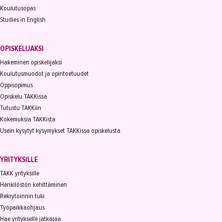
Koulutusopas
Yrittäjyys
Studies in English
Koulutusopas
OPISKELIJAKSI
Studies in English
Hakeminen opiskelijaksi
Koulutusmuodot ja opintoetuudet
OPISKELIJAKSI
Oppisopimus
Opiskelu TAKKissa
YRITYKSILLE
Tutustu TAKKiin
TAKK
Kokemuksia TAKKista
Usein kysytyt kysymykset TAKKissa opiskelusta
AJANKOHTAISTA
YRITYKSILLE
OMA TAKK
TAKK yrityksille
YHTEYSTIEDOT
Henkilöstön kehittäminen
Rekrytoinnin tuki
IN ENGLISH
Työpaikkaohjaus
Hae yritykselle jatkajaa