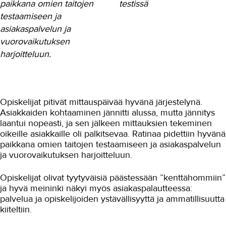
paikkana omien taitojen
testissä
testaamiseen ja
Maarakennus
asiakaspalvelun ja
Matkailu- ja ravitsemisala
vuorovaikutuksen
harjoitteluun.
Media-ala ja viestintätekniikka
Palvelumuotoilu ja tuotekehitys
Puhtaus, kotityö ja välinehuolto
Opiskelijat pitivät mittauspäivää hyvänä järjestelynä.
Asiakkaiden kohtaaminen jännitti alussa, mutta jännitys
Rakentaminen
laantui nopeasti, ja sen jälkeen mittauksien tekeminen
Sisustaminen ja pintakäsittely
oikeille asiakkaille oli palkitsevaa. Ratinaa pidettiin hyvänä
paikkana omien taitojen testaamiseen ja asiakaspalvelun
Sosiaali- ja terveysala
ja vuorovaikutuksen harjoitteluun.
Etähoivassa tarvitaan hyviä
Opiskelijat olivat tyytyväisiä päästessään ”kenttähommiin”
vuorovaikutustaitoja
ja hyvä meininki näkyi myös asiakaspalautteessa:
Sote-alan ammattilaiset opiskelivat
palvelua ja opiskelijoiden ystävällisyyttä ja ammatillisuutta
myyntitaitoja
kiiteltiin.
Ikäihmisten parissa työskentelevä