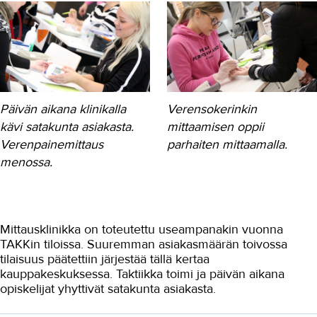
Nana-Mia sai varmuutta
hoitopäätösten tekoon
Hyvinvointiteknologiasta kiinteä osa
työtä
Taksikuski vaihtoi lähihoitajaksi
Rekrytoivalla koulutuksella
Päivän aikana klinikalla
Verensokerinkin
lähihoitajaksi
kävi satakunta asiakasta.
mittaamisen oppii
Opettajilta saatu tuki auttoi
Verenpainemittaus
parhaiten mittaamalla.
valmistumaan
menossa.
Lähihoitaja tekee merkityksellistä
työtä
Saattohoitokoulutus ravisteli
onnistuneesti
Mittausklinikka on toteutettu useampanakin vuonna
Opiskelemaan 12 kotiäitivuoden
TAKKin tiloissa. Suuremman asiakasmäärän toivossa
jälkeen
tilaisuus päätettiin järjestää tällä kertaa
kauppakeskuksessa. Taktiikka toimi ja päivän aikana
”Vakituinen työsuhde, onhan se
aikamoista”
opiskelijat yhyttivät satakunta asiakasta.
Muistisairaus johdatti hoiva-alalle