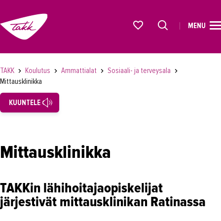
MENU
ETUSIVU
Alkavat koulutukset osiosta
KOULUTUS
TAKK
Koulutus
Ammattialat
Sosiaali- ja terveysala
Mittausklinikka
Koulutukset
KUUNTELE
Lyhytkurssit, testit ja kortit
Rekrytoivat koulutukset
Verkko-opinnot
Mittausklinikka
Maahanmuuttaneiden koulutukset
Ammattialat
TAKKin lähihoitajaopiskelijat
järjestivät mittausklinikan Ratinassa
Asiakaspalvelu
Asioimis- ja oikeustulkkaus