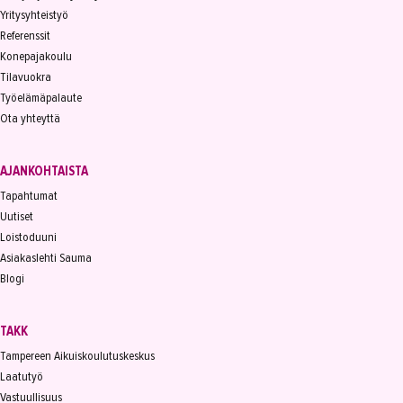
Yritysyhteistyö
Referenssit
Konepajakoulu
Tilavuokra
Työelämäpalaute
Ota yhteyttä
AJANKOHTAISTA
Tapahtumat
Uutiset
Loistoduuni
Asiakaslehti Sauma
Blogi
TAKK
Tampereen Aikuiskoulutuskeskus
Laatutyö
Vastuullisuus