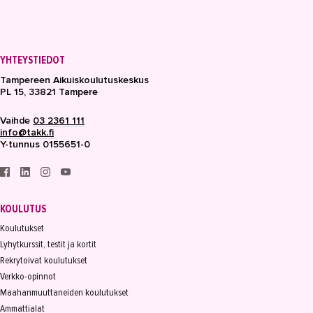
Mittausklinikka
Mielenterveyskuntoutujasta
kokemusasiantuntijaksi
YHTEYSTIEDOT
Yhdessä kohti kotihoidon muutosta
Tampereen Aikuiskoulutuskeskus
Attendolla sitoudutaan, välitetään ja
PL 15, 33821 Tampere
osataan entistä paremmin
Vaihde
03 2361 111
Monipuolinen koulutuskokonaisuus
info@takk.fi
Pirkanmaan Senioripalveluiden
Y-tunnus 0155651-0
henkilöstölle
Sähköala
Talotekniikka ja kylmäala
KOULUTUS
Koulutukset
Urheiluhieronta
Lyhytkurssit, testit ja kortit
Työyhteisö ja työura
Rekrytoivat koulutukset
Verkko-opinnot
Valimotekniikka
Maahanmuuttaneiden koulutukset
Ammattialat
Ympäristöala