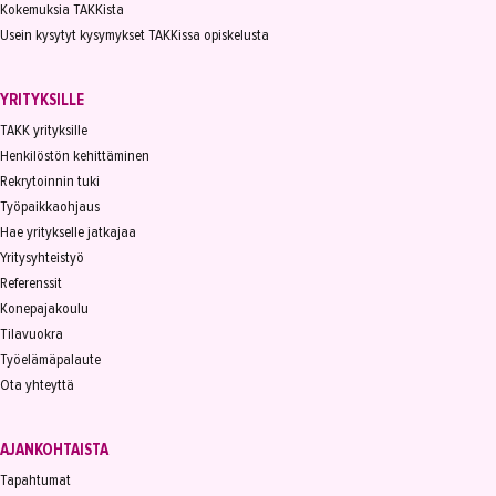
Kokemuksia TAKKista
Usein kysytyt kysymykset TAKKissa opiskelusta
YRITYKSILLE
TAKK yrityksille
Henkilöstön kehittäminen
Rekrytoinnin tuki
Työpaikkaohjaus
Hae yritykselle jatkajaa
Yritysyhteistyö
Referenssit
Konepajakoulu
Tilavuokra
Työelämäpalaute
Ota yhteyttä
AJANKOHTAISTA
Tapahtumat