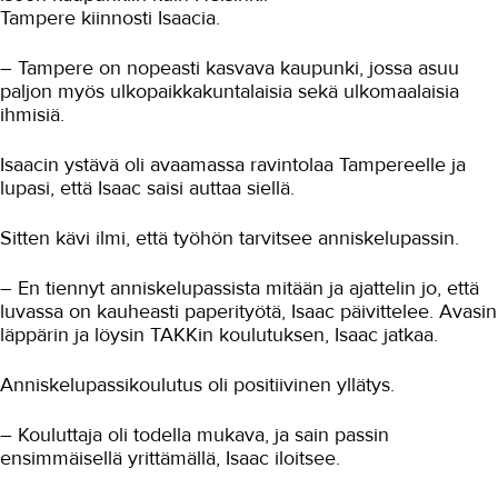
Urheiluhieronta
Tampere kiinnosti Isaacia.
Työyhteisö ja työura
– Tampere on nopeasti kasvava kaupunki, jossa asuu
Valimotekniikka
paljon myös ulkopaikkakuntalaisia sekä ulkomaalaisia
ihmisiä.
Ympäristöala
Isaacin ystävä oli avaamassa ravintolaa Tampereelle ja
Yrittäjyys
lupasi, että Isaac saisi auttaa siellä.
Koulutusopas
Sitten kävi ilmi, että työhön tarvitsee anniskelupassin.
Studies in English
– En tiennyt anniskelupassista mitään ja ajattelin jo, että
luvassa on kauheasti paperityötä, Isaac päivittelee. Avasin
OPISKELIJAKSI
läppärin ja löysin TAKKin koulutuksen, Isaac jatkaa.
YRITYKSILLE
Anniskelupassikoulutus oli positiivinen yllätys.
TAKK
– Kouluttaja oli todella mukava, ja sain passin
ensimmäisellä yrittämällä, Isaac iloitsee.
AJANKOHTAISTA