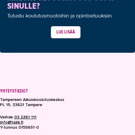
SINULLE?
Tutustu koulutusmuotoihin ja opintoetuuksiin
LUE LISÄÄ
YHTEYSTIEDOT
Tampereen Aikuiskoulutuskeskus
PL 15, 33821 Tampere
Vaihde
03 2361 111
info@takk.fi
Y-tunnus 0155651-0