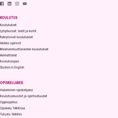
KOULUTUS
Koulutukset
Lyhytkurssit, testit ja kortit
Rekrytoivat koulutukset
Verkko-opinnot
Maahanmuuttaneiden koulutukset
Ammattialat
Koulutusopas
Studies in English
OPISKELIJAKSI
Hakeminen opiskelijaksi
Koulutusmuodot ja opintoetuudet
Oppisopimus
Opiskelu TAKKissa
Tutustu TAKKiin