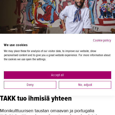
Cookie policy
We use cookies
We may place these for analysis of our visitor data, to improve our website, show
personalised content and to give you a great website experience. For more information about
the cookies we use open the settings.
Jackson Clinton Isaac haaveilee oman ravintolan
perustamisesta tulevaisuudessa. Tällä hetkellä hän
Accept all
työskentelee Restaurant Madamessa.
Deny
No, adjust
TAKK tuo ihmisiä yhteen
Monikulttuurisen taustan omaavan ja portugalia