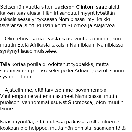
Seitsemän vuotta sitten
Jackson Clinton Isaac
aloitti
Maarakennus
kaiken taas alusta. Hän irtisanoutui myyntityöstään
saksalaisessa yrityksessä Namibiassa, myi kaikki
Matkailu- ja ravitsemisala
tavaransa ja otti kurssin kohti Suomea ja Alajärveä.
Intohimoinen kokkaaja rakentaa
– Olin tehnyt saman vasta kaksi vuotta aiemmin, kun
tulevaisuuttaan TAKKissa
muutin Etelä-Afrikasta takaisin Namibiaan, Namibiassa
Ravintola-alan oppimisympäristöt
syntynyt Isaac muistelee.
Viiniasiantuntija tuottaa mielihyvää
Tällä kertaa perillä ei odottanut työpaikka, mutta
Unelma kahvilan perustamisesta vei
suomalainen puoliso sekä poika Adrian, joka oli suurin
uudelle alalle
syy muuttoon.
Kokkien tutkinto metsään
– Ajattelimme, että tarvitsemme isovanhempia.
Vanhempani eivät enää asuneet Namibiassa, mutta
Makuja Titanicin hengessä
puolisoni vanhemmat asuivat Suomessa, joten muutin
Tarjoilijaksi tekemällä oppien
tänne.
Ravintola Vaunu
Isaac myöntää, että uudessa paikassa aloittaminen ei
koskaan ole helppoa, mutta hän onnistui saamaan töitä
Cafe de Paris