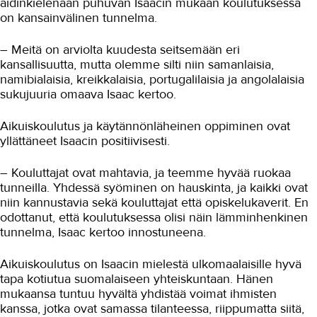
äidinkielenään puhuvan Isaacin mukaan koulutuksessa
on kansainvälinen tunnelma.
– Meitä on arviolta kuudesta seitsemään eri
kansallisuutta, mutta olemme silti niin samanlaisia,
namibialaisia, kreikkalaisia, portugalilaisia ja angolalaisia
sukujuuria omaava Isaac kertoo.
Aikuiskoulutus ja käytännönläheinen oppiminen ovat
yllättäneet Isaacin positiivisesti.
– Kouluttajat ovat mahtavia, ja teemme hyvää ruokaa
tunneilla. Yhdessä syöminen on hauskinta, ja kaikki ovat
niin kannustavia sekä kouluttajat että opiskelukaverit. En
odottanut, että koulutuksessa olisi näin lämminhenkinen
tunnelma, Isaac kertoo innostuneena.
Aikuiskoulutus on Isaacin mielestä ulkomaalaisille hyvä
tapa kotiutua suomalaiseen yhteiskuntaan. Hänen
mukaansa tuntuu hyvältä yhdistää voimat ihmisten
kanssa, jotka ovat samassa tilanteessa, riippumatta siitä,