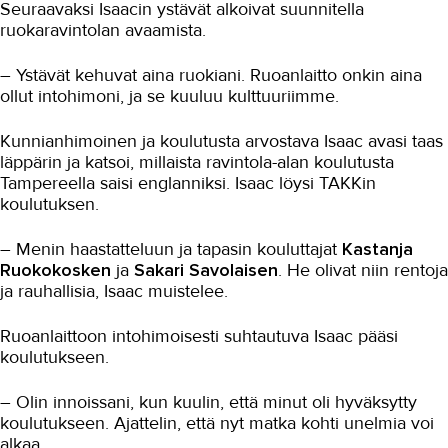
OMA TAKK
Seuraavaksi Isaacin ystävät alkoivat suunnitella
ruokaravintolan avaamista.
YHTEYSTIEDOT
– Ystävät kehuvat aina ruokiani. Ruoanlaitto onkin aina
IN ENGLISH
ollut intohimoni, ja se kuuluu kulttuuriimme.
Kunnianhimoinen ja koulutusta arvostava Isaac avasi taas
läppärin ja katsoi, millaista ravintola-alan koulutusta
Tampereella saisi englanniksi. Isaac löysi TAKKin
koulutuksen.
– Menin haastatteluun ja tapasin kouluttajat
Kastanja
Ruokokosken
ja
Sakari Savolaisen
. He olivat niin rentoja
ja rauhallisia, Isaac muistelee.
Ruoanlaittoon intohimoisesti suhtautuva Isaac pääsi
koulutukseen.
– Olin innoissani, kun kuulin, että minut oli hyväksytty
koulutukseen. Ajattelin, että nyt matka kohti unelmia voi
alkaa.