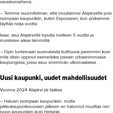
varastomiehenä.
Sushia ja tapaksia Tanskassa
– Teimme suunnitelman, että muutamme Alajärveltä pois
Pop up -ravintola 21 samuraita
isompaan kaupunkiin, kuten Espooseen, kun poikamme
täyttää neljä vuotta.
Pizzan myyntiä videoklipillä?
Isaac asui Alajärvellä lopulta melkein 5 vuotta ja
Media-ala ja viestintätekniikka
muistelee aikaa lämmöllä.
Palvelumuotoilu ja tuotekehitys
– Opin tuntemaan suomalaista kulttuuria paremmin kuin
mitä olisin oppinut esimerkiksi jossain urbaanimmassa
Puhtaus, kotityö ja välinehuolto
kaupungissa, jossa asuu enemmän ulkomaalaisia.
Rakentaminen
Uusi kaupunki, uudet mahdollisuudet
Sisustaminen ja pintakäsittely
Sosiaali- ja terveysala
Vuonna 2024 Alajärvi jäi taakse.
Sähköala
– Halusin isompaan kaupunkiin, mutta
Talotekniikka ja kylmäala
pikkukaupunkivuosien jälkeen en halunnut muuttaa niin
isoon kaupunkiin kuin Helsinki.