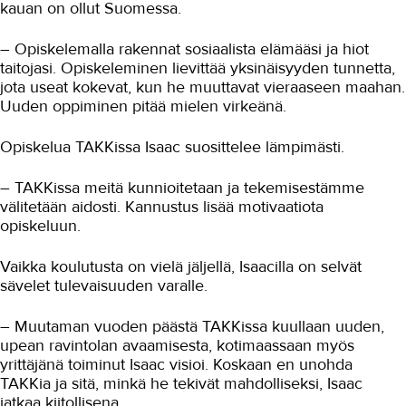
kauan on ollut Suomessa.
– Opiskelemalla rakennat sosiaalista elämääsi ja hiot
taitojasi. Opiskeleminen lievittää yksinäisyyden tunnetta,
jota useat kokevat, kun he muuttavat vieraaseen maahan.
Uuden oppiminen pitää mielen virkeänä.
Opiskelua TAKKissa Isaac suosittelee lämpimästi.
– TAKKissa meitä kunnioitetaan ja tekemisestämme
välitetään aidosti. Kannustus lisää motivaatiota
opiskeluun.
Vaikka koulutusta on vielä jäljellä, Isaacilla on selvät
sävelet tulevaisuuden varalle.
– Muutaman vuoden päästä TAKKissa kuullaan uuden,
upean ravintolan avaamisesta, kotimaassaan myös
yrittäjänä toiminut Isaac visioi. Koskaan en unohda
TAKKia ja sitä, minkä he tekivät mahdolliseksi, Isaac
jatkaa kiitollisena.