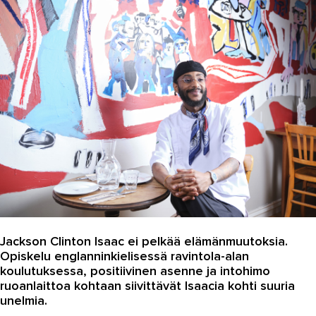
Autoala
Hydrauliikka
Johtaminen ja esihenkilötyö
Kasvatus- ja ohjausala
Kauneudenhoito
Kiinteistönvälitys ja isännöinti
Kiinteistöpalvelut
Kone- ja tuotantotekniikka
Kotoutuminen
Jackson Clinton Isaac ei pelkää elämänmuutoksia.
Opiskelu englanninkielisessä ravintola-alan
Kuljetus ja logistiikka
koulutuksessa, positiivinen asenne ja intohimo
ruoanlaittoa kohtaan siivittävät Isaacia kohti suuria
Kumitekniikka
unelmia.
Liiketalous ja kaupan ala