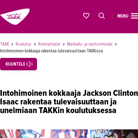
MENU
ETUSIVU
Alkavat koulutukset osiosta
KOULUTUS
TAKK
Koulutus
Ammattialat
Matkailu- ja ravitsemisala
Intohimoinen kokkaaja rakentaa tulevaisuuttaan TAKKissa
Koulutukset
KUUNTELE
Lyhytkurssit, testit ja kortit
Rekrytoivat koulutukset
Verkko-opinnot
Intohimoinen kokkaaja Jackson Clinton
Maahanmuuttaneiden koulutukset
Isaac rakentaa tulevaisuuttaan ja
unelmiaan TAKKin koulutuksessa
Ammattialat
Asiakaspalvelu
Asioimis- ja oikeustulkkaus