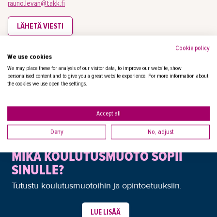
rauno.levan@takk.fi
LÄHETÄ VIESTI
Cookie policy
Energia ja ympäristö
We use cookies
We may place these for analysis of our visitor data, to improve our website, show
personalised content and to give you a great website experience. For more information about
the cookies we use open the settings.
Accept all
Deny
No, adjust
MIKÄ KOULUTUSMUOTO SOPII
SINULLE?
Tutustu koulutusmuotoihin ja opintoetuuksiin.
LUE LISÄÄ