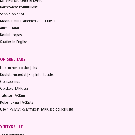
Lyhytkurssit, testit ja kortit
Rekrytoivat koulutukset
Verkko-opinnot
Maahanmuuttaneiden koulutukset
Ammattialat
Koulutusopas
Studies in English
OPISKELIJAKSI
Hakeminen opiskelijaksi
Koulutusmuodot ja opintoetuudet
Oppisopimus
Opiskelu TAKKissa
Tutustu TAKKiin
Kokemuksia TAKKista
Usein kysytyt kysymykset TAKKissa opiskelusta
YRITYKSILLE