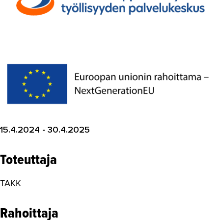
Digikyvykkyys II
DT4VET
Digitaaliset työvälineet ja
julkaisujärjestelmät -koulutukset
HYVÄ TYÖ
Kestävät energiaratkaisut
Kestävää korjausrakentamista
15.4.2024 - 30.4.2025
Lisäosaamista vieraskielisille
teollisuuteen
MOPO
Toteuttaja
Osaamista tuulivoima...
TAKK
RoboKop
Rahoittaja
Strapetsi 2