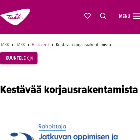
MENU
ETUSIVU
Alkavat koulutukset osiosta
KOULUTUS
TAKK
TAKK
Hankkeet
Kestävää korjausrakentamista
OPISKELIJAKSI
KUUNTELE
YRITYKSILLE
TAKK
Kestävää korjausrakentamista
Tampereen Aikuiskoulutuskeskus
Laatutyö
Vastuullisuus
Töihin TAKKiin
Hankkeet