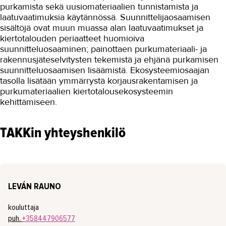
purkamista sekä uusiomateriaalien tunnistamista ja
laatuvaatimuksia käytännössä. Suunnittelijaosaamisen
AJANKOHTAISTA
sisältöjä ovat muun muassa alan laatuvaatimukset ja
kiertotalouden periaatteet huomioiva
OMA TAKK
suunnitteluosaaminen; painottaen purkumateriaali- ja
rakennusjäteselvitysten tekemistä ja ehjänä purkamisen
YHTEYSTIEDOT
suunnitteluosaamisen lisäämistä. Ekosysteemiosaajan
IN ENGLISH
tasolla lisätään ymmärrystä korjausrakentamisen ja
purkumateriaalien kiertotalousekosysteemin
kehittämiseen.
TAKKin yhteyshenkilö
LEVÁN RAUNO
kouluttaja
puh.
+358447906577