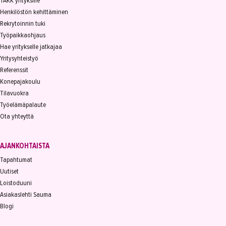
TAKK yrityksille
Henkilöstön kehittäminen
Rekrytoinnin tuki
Työpaikkaohjaus
Hae yritykselle jatkajaa
Yritysyhteistyö
Referenssit
Konepajakoulu
Tilavuokra
Työelämäpalaute
Ota yhteyttä
AJANKOHTAISTA
Tapahtumat
Uutiset
Loistoduuni
Asiakaslehti Sauma
Blogi