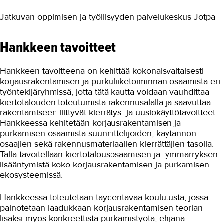
Tuottavuutta teollisuuteen
Jatkuvan oppimisen ja työllisyyden palvelukeskus Jotpa
Turvallinen oppimisympäristö
Hankkeen tavoitteet
Työnantajayhteistyön kehittäminen
digitali...
Hankkeen tavoitteena on kehittää kokonaisvaltaisesti
VIERKO 2
korjausrakentamisen ja purkuliiketoiminnan osaamista eri
Yhteiskuntaorientaation...
työntekijäryhmissä, jotta tätä kautta voidaan vauhdittaa
kiertotalouden toteutumista rakennusalalla ja saavuttaa
Ympäristötietoisuutta kuljetus- ja
rakentamiseen liittyvät kierrätys- ja uusiokäyttötavoitteet.
logistiikka-alalle
Hankkeessa kehitetään korjausrakentamisen ja
purkamisen osaamista suunnittelijoiden, käytännön
Päättyneet hankkeet
osaajien sekä rakennusmateriaalien kierrättäjien tasolla.
Tällä tavoitellaan kiertotalousosaamisen ja -ymmärryksen
Kansainvälinen TAKK
lisääntymistä koko korjausrakentamisen ja purkamisen
Media ja viestintä
ekosysteemissä.
Uutiskirje
Hankkeessa toteutetaan täydentävää koulutusta, jossa
painotetaan laadukkaan korjausrakentamisen teorian
Yhteystiedot
lisäksi myös konkreettista purkamistyötä, ehjänä