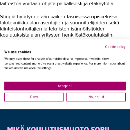
laitteistoa voidaan ohjata paikallisesti ja etäkäytöllä.
Koulutusopas
Stingiä hyödynnetään kaiken tasoisessa opiskelussa:
talotekniikka-alan asentajien ja suunnittelijoiden sekä
Studies in English
kiinteistönhoitajien ja teknisten isännöitsijöiden
koulutuksista alan yritysten henkilöstökoulutuksiin.
OPISKELIJAKSI
Järjestelmä auttaa parantamaan rakennusten
energiatehokkuutta ja säästää siten sekä kustannuksia
YRITYKSILLE
Cookie policy
We use cookies
että ilmastoa.
TAKK
We may place these for analysis of our visitor data, to improve our website, show
personalised content and to give you a great website experience. For more information about
the cookies we use open the settings.
Lue lisää talotekniikasta ja kylmäalasta
AJANKOHTAISTA
OMA TAKK
Accept all
YHTEYSTIEDOT
Deny
No, adjust
IN ENGLISH
MIKÄ KOULUTUSMUOTO SOPII