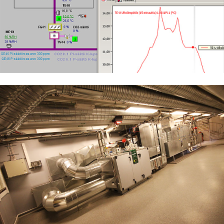
Maarakennus
Matkailu- ja ravitsemisala
Media-ala ja viestintätekniikka
Palvelumuotoilu ja tuotekehitys
Puhtaus, kotityö ja välinehuolto
Rakentaminen
Sisustaminen ja pintakäsittely
Sosiaali- ja terveysala
Sähköala
Talotekniikka ja kylmäala
Kylmäalan pätevyys joustavasti
oppisopimuksella