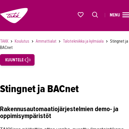
MENU
ETUSIVU
Alkavat koulutukset osiosta
KOULUTUS
TAKK
Koulutus
Ammattialat
Talotekniikka ja kylmäala
Stingnet ja
BACnet
Koulutukset
KUUNTELE
Lyhytkurssit, testit ja kortit
Rekrytoivat koulutukset
Verkko-opinnot
Stingnet ja BACnet
Maahanmuuttaneiden koulutukset
Ammattialat
Rakennusautomaatiojärjestelmien demo- ja
oppimisympäristöt
Asiakaspalvelu
Asioimis- ja oikeustulkkaus