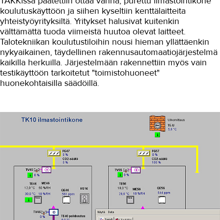
TAKKissa päätettiin ottaa vanha, purettu ilmastointikone
koulutuskäyttöön ja siihen kyseltiin kenttälaitteita
Autoala
yhteistyöyrityksiltä. Yritykset halusivat kuitenkin
välttämättä tuoda viimeistä huutoa olevat laitteet.
Hydrauliikka
Talotekniikan koulutustiloihin nousi hieman yllättäenkin
nykyaikainen, täydellinen rakennusautomaatiojärjestelmä
Johtaminen ja esihenkilötyö
kaikilla herkuilla. Järjestelmään rakennettiin myös vain
Kasvatus- ja ohjausala
testikäyttöön tarkoitetut "toimistohuoneet"
huonekohtaisilla säädöillä.
Kauneudenhoito
Kiinteistönvälitys ja isännöinti
Kiinteistöpalvelut
Kone- ja tuotantotekniikka
Kotoutuminen
Kuljetus ja logistiikka
Kumitekniikka
Liiketalous ja kaupan ala