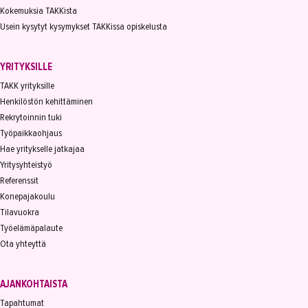
Kokemuksia TAKKista
Usein kysytyt kysymykset TAKKissa opiskelusta
YRITYKSILLE
TAKK yrityksille
Henkilöstön kehittäminen
Rekrytoinnin tuki
Työpaikkaohjaus
Hae yritykselle jatkajaa
Yritysyhteistyö
Referenssit
Konepajakoulu
Tilavuokra
Työelämäpalaute
Ota yhteyttä
AJANKOHTAISTA
Tapahtumat