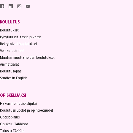
KOULUTUS
Koulutukset
Lyhytkurssit, testit ja kortit
Rekrytoivat koulutukset
Verkko-opinnot
Maahanmuuttaneiden koulutukset
Ammattialat
Koulutusopas
Studies in English
OPISKELIJAKSI
Hakeminen opiskelijaksi
Koulutusmuodot ja opintoetuudet
Oppisopimus
Opiskelu TAKKissa
Tutustu TAKKiin