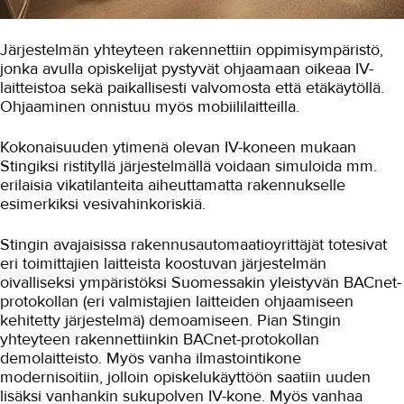
TAKKin koulutus tuo lisää
kylmäkonekorjaajia huoltamoihin
Järjestelmän yhteyteen rakennettiin oppimisympäristö,
CO2-koulutus yritysten tarpeeseen
jonka avulla opiskelijat pystyvät ohjaamaan oikeaa IV-
laitteistoa sekä paikallisesti valvomosta että etäkäytöllä.
Ensimmäiset vuototarkastajat
Ohjaaminen onnistuu myös mobiililaitteilla.
valmistuivat
Putkarien haastava
Kokonaisuuden ytimenä olevan IV-koneen mukaan
työharjoittelukohde
Stingiksi ristityllä järjestelmällä voidaan simuloida mm.
Insinööriopiskelijat käytännön
erilaisia vikatilanteita aiheuttamatta rakennukselle
jaksolla
esimerkiksi vesivahinkoriskiä.
Stingnet ja BACnet
Stingin avajaisissa rakennusautomaatioyrittäjät totesivat
eri toimittajien laitteista koostuvan järjestelmän
Urheiluhieronta
oivalliseksi ympäristöksi Suomessakin yleistyvän BACnet-
protokollan (eri valmistajien laitteiden ohjaamiseen
Työyhteisö ja työura
kehitetty järjestelmä) demoamiseen. Pian Stingin
Valimotekniikka
yhteyteen rakennettiinkin BACnet-protokollan
demolaitteisto. Myös vanha ilmastointikone
Ympäristöala
modernisoitiin, jolloin opiskelukäyttöön saatiin uuden
lisäksi vanhankin sukupolven IV-kone. Myös vanhaa
Yrittäjyys