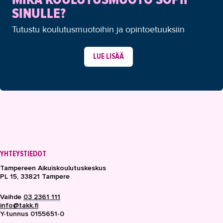
SINULLE?
Tutustu koulutusmuotoihin ja opintoetuuksiin
LUE LISÄÄ
YHTEYSTIEDOT
Tampereen Aikuiskoulutuskeskus
PL 15, 33821 Tampere
Vaihde
03 2361 111
info@takk.fi
Y-tunnus 0155651-0