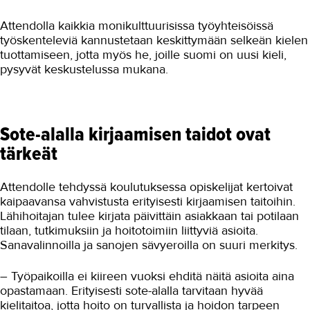
Attendolla kaikkia monikulttuurisissa työyhteisöissä
työskenteleviä kannustetaan keskittymään selkeän kielen
tuottamiseen, jotta myös he, joille suomi on uusi kieli,
pysyvät keskustelussa mukana.
Sote-alalla kirjaamisen taidot ovat
tärkeät
Attendolle tehdyssä koulutuksessa opiskelijat kertoivat
kaipaavansa vahvistusta erityisesti kirjaamisen taitoihin.
Lähihoitajan tulee kirjata päivittäin asiakkaan tai potilaan
tilaan, tutkimuksiin ja hoitotoimiin liittyviä asioita.
Sanavalinnoilla ja sanojen sävyeroilla on suuri merkitys.
– Työpaikoilla ei kiireen vuoksi ehditä näitä asioita aina
opastamaan. Erityisesti sote-alalla tarvitaan hyvää
kielitaitoa, jotta hoito on turvallista ja hoidon tarpeen