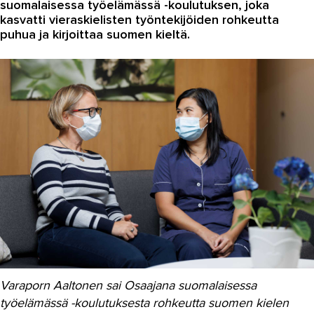
suomalaisessa työelämässä -koulutuksen, joka
kasvatti vieraskielisten työntekijöiden rohkeutta
Autoala
puhua ja kirjoittaa suomen kieltä.
Hydrauliikka
Johtaminen ja esihenkilötyö
Kasvatus- ja ohjausala
Kauneudenhoito
Kiinteistönvälitys ja isännöinti
Kiinteistöpalvelut
Kone- ja tuotantotekniikka
Kotoutuminen
Kuljetus ja logistiikka
Varaporn Aaltonen sai Osaajana suomalaisessa
Kumitekniikka
työelämässä -koulutuksesta rohkeutta suomen kielen
Liiketalous ja kaupan ala