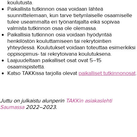
koulutusta.
Paikallista tutkinnon osaa voidaan lähteä
suunnittelemaan, kun tarve tietynlaiselle osaamiselle
tulee useammalta eri työnantajalta eikä sopivaa
valmista tutkinnon osaa ole olemassa.
Paikallisia tutkinnon osia voidaan hyödyntää
henkilöstön kouluttamiseen tai rekrytointien
yhteydessä. Koulutukset voidaan toteuttaa esimerkiksi
oppisopimus- tai rekrytoivana koulutuksena.
Laajuudeltaan paikalliset osat ovat 5–15
osaamispistettä.
Katso TAKKissa tarjolla olevat
paikalliset tutkinnonosat
.
Juttu on julkaistu alunperin
TAKKin asiakaslehti
Saumassa
2022–2023.