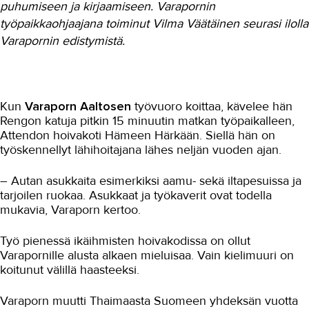
puhumiseen ja kirjaamiseen. Varapornin
työpaikkaohjaajana toiminut Vilma Väätäinen seurasi ilolla
Maarakennus
Varapornin edistymistä.
Matkailu- ja ravitsemisala
Media-ala ja viestintätekniikka
Palvelumuotoilu ja tuotekehitys
Kun
Varaporn Aaltosen
työvuoro koittaa, kävelee hän
Rengon katuja pitkin 15 minuutin matkan työpaikalleen,
Puhtaus, kotityö ja välinehuolto
Attendon hoivakoti Hämeen Härkään. Siellä hän on
työskennellyt lähihoitajana lähes neljän vuoden ajan.
Rakentaminen
– Autan asukkaita esimerkiksi aamu- sekä iltapesuissa ja
Sisustaminen ja pintakäsittely
tarjoilen ruokaa. Asukkaat ja työkaverit ovat todella
Sosiaali- ja terveysala
mukavia, Varaporn kertoo.
Sähköala
Työ pienessä ikäihmisten hoivakodissa on ollut
Varapornille alusta alkaen mieluisaa. Vain kielimuuri on
Talotekniikka ja kylmäala
koitunut välillä haasteeksi.
Urheiluhieronta
Varaporn muutti Thaimaasta Suomeen yhdeksän vuotta