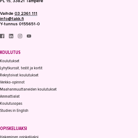
PL 15, 33821 Tampere
Vaihde
03 2361 111
info@takk.fi
Y-tunnus 0155651-0
KOULUTUS
Koulutukset
Lyhytkurssit, testit ja kortit
Rekrytoivat koulutukset
Verkko-opinnot
Maahanmuuttaneiden koulutukset
Ammattialat
Koulutusopas
Studies in English
OPISKELIJAKSI
Hakeminen opiskelijaksi