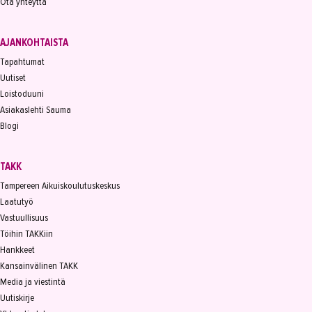
Ota yhteyttä
AJANKOHTAISTA
Tapahtumat
Uutiset
Loistoduuni
Asiakaslehti Sauma
Blogi
TAKK
Tampereen Aikuiskoulutuskeskus
Laatutyö
Vastuullisuus
Töihin TAKKiin
Hankkeet
Kansainvälinen TAKK
Media ja viestintä
Uutiskirje