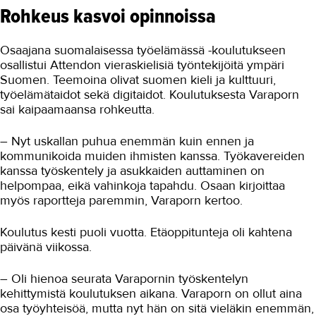
Rohkeus kasvoi opinnoissa
IN ENGLISH
Osaajana suomalaisessa työelämässä -koulutukseen
osallistui Attendon vieraskielisiä työntekijöitä ympäri
Suomen. Teemoina olivat suomen kieli ja kulttuuri,
työelämätaidot sekä digitaidot. Koulutuksesta Varaporn
sai kaipaamaansa rohkeutta.
– Nyt uskallan puhua enemmän kuin ennen ja
kommunikoida muiden ihmisten kanssa. Työkavereiden
kanssa työskentely ja asukkaiden auttaminen on
helpompaa, eikä vahinkoja tapahdu. Osaan kirjoittaa
myös raportteja paremmin, Varaporn kertoo.
Koulutus kesti puoli vuotta. Etäoppitunteja oli kahtena
päivänä viikossa.
– Oli hienoa seurata Varapornin työskentelyn
kehittymistä koulutuksen aikana. Varaporn on ollut aina
osa työyhteisöä, mutta nyt hän on sitä vieläkin enemmän,