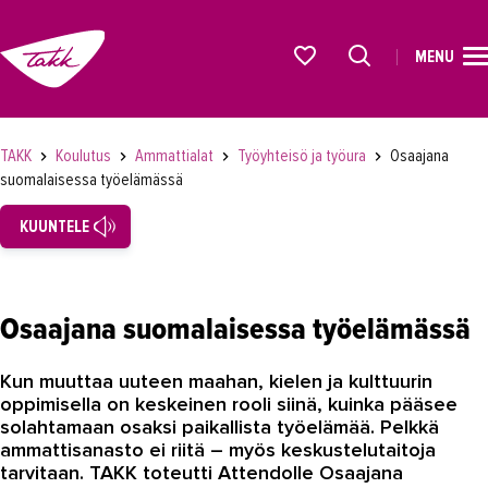
MENU
ETUSIVU
Alkavat koulutukset osiosta
KOULUTUS
TAKK
Koulutus
Ammattialat
Työyhteisö ja työura
Osaajana
suomalaisessa työelämässä
Koulutukset
KUUNTELE
Lyhytkurssit, testit ja kortit
Rekrytoivat koulutukset
Verkko-opinnot
Osaajana suomalaisessa työelämässä
Maahanmuuttaneiden koulutukset
Kun muuttaa uuteen maahan, kielen ja kulttuurin
Ammattialat
oppimisella on keskeinen rooli siinä, kuinka pääsee
solahtamaan osaksi paikallista työelämää. Pelkkä
Asiakaspalvelu
ammattisanasto ei riitä – myös keskustelutaitoja
tarvitaan. TAKK toteutti Attendolle Osaajana
Asioimis- ja oikeustulkkaus