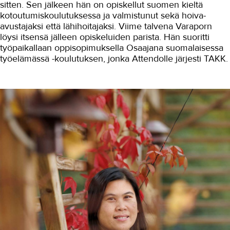
Työyhteisö ja työura
sitten. Sen jälkeen hän on opiskellut suomen kieltä
kotoutumiskoulutuksessa ja valmistunut sekä hoiva-
Työhön opastamista kahdella
avustajaksi että lähihoitajaksi. Viime talvena Varaporn
kielellä
löysi itsensä jälleen opiskeluiden parista. Hän suoritti
työpaikallaan oppisopimuksella Osaajana suomalaisessa
Palvelumuotoilulla vaikuttavia
työllisyyspalveluita
työelämässä -koulutuksen, jonka Attendolle järjesti TAKK.
Osaajana suomalaisessa
työelämässä
Työnopastus saa työntekijän
viihtymään
Oma ala löytyi kokeilemalla
Työhyvinvointia Alexander-
tekniikalla
Urabooster-koulutus
menestyksekkäästi päätökseen
Uraboosterista potkua välivuosiin
VoimaKoulussa opiskelun
kynnyksellä