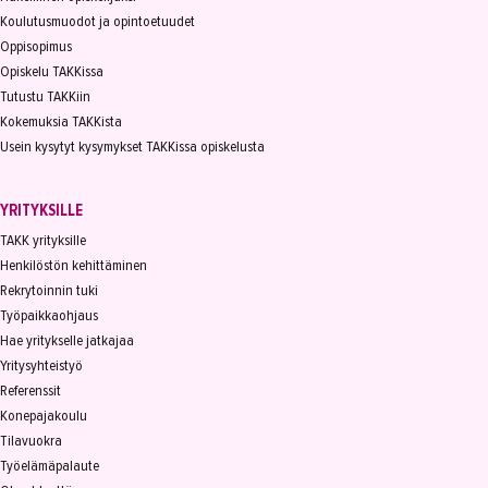
Koulutusmuodot ja opintoetuudet
Oppisopimus
Opiskelu TAKKissa
Tutustu TAKKiin
Kokemuksia TAKKista
Usein kysytyt kysymykset TAKKissa opiskelusta
YRITYKSILLE
TAKK yrityksille
Henkilöstön kehittäminen
Rekrytoinnin tuki
Työpaikkaohjaus
Hae yritykselle jatkajaa
Yritysyhteistyö
Referenssit
Konepajakoulu
Tilavuokra
Työelämäpalaute