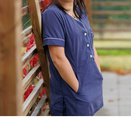
Valimotekniikka
Ympäristöala
Yrittäjyys
Koulutusopas
Studies in English
OPISKELIJAKSI
YRITYKSILLE
TAKK
AJANKOHTAISTA
OMA TAKK
YHTEYSTIEDOT