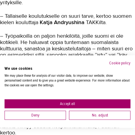
yrityksille.
– Tällaiselle koulutukselle on suuri tarve, kertoo suomen
kielen kouluttaja
Katja Andryushina
TAKKilta.
– Työpaikoilla on paljon henkilöitä, joille suomi ei ole
kotikieli. He haluavat oppia tuntemaan suomalaista
kulttuuria, sanastoa ja keskustelutaitoja – miten suuri ero
on esimerkiksi sillä, sanooko asiakkaalle ”istu” vai ”käy
istumaan.”
Cookie policy
We use cookies
Attendon HR-asiantuntija
Kirsi Puttonen
vahvistaa, että
We may place these for analysis of our visitor data, to improve our website, show
usein koulutusta kaivataan juuri keskustelevaan
personalised content and to give you a great website experience. For more information about
the cookies we use open the settings.
kielitaitoon. Ammattisanastoa on jo opittu ammatillisissa
opinnoissa.
Accept all
– On aina kuormittavaa tulla uuteen kulttuuriin ja
työympäristöön sekä tutustua uusiin ihmisiin. Kielitaito
Deny
No, adjust
auttaa yhteisöön kiinnittymisessä ja vaikuttaa siihenkin,
kuinka viihtyy uudella kotipaikkakunnalla, Puttonen
kertoo.