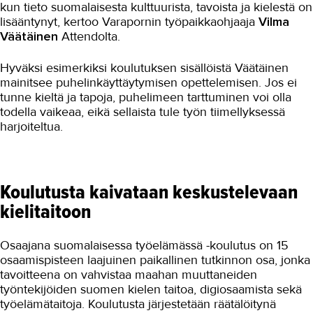
kun tieto suomalaisesta kulttuurista, tavoista ja kielestä on
lisääntynyt, kertoo Varapornin työpaikkaohjaaja
Vilma
Väätäinen
Attendolta.
Hyväksi esimerkiksi koulutuksen sisällöistä Väätäinen
mainitsee puhelinkäyttäytymisen opettelemisen. Jos ei
tunne kieltä ja tapoja, puhelimeen tarttuminen voi olla
todella vaikeaa, eikä sellaista tule työn tiimellyksessä
harjoiteltua.
Koulutusta kaivataan keskustelevaan
kielitaitoon
Osaajana suomalaisessa työelämässä -koulutus on 15
osaamispisteen laajuinen paikallinen tutkinnon osa, jonka
tavoitteena on vahvistaa maahan muuttaneiden
työntekijöiden suomen kielen taitoa, digiosaamista sekä
työelämätaitoja. Koulutusta järjestetään räätälöitynä