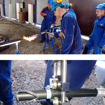
Maarakennus
Matkailu- ja ravitsemisala
Media-ala ja viestintätekniikka
Palvelumuotoilu ja tuotekehitys
Puhtaus, kotityö ja välinehuolto
Rakentaminen
Sisustaminen ja pintakäsittely
Sosiaali- ja terveysala
Sähköala
Neljän kuukauden koulutus toi
työpaikan
Sähköalan jatkokoulutus