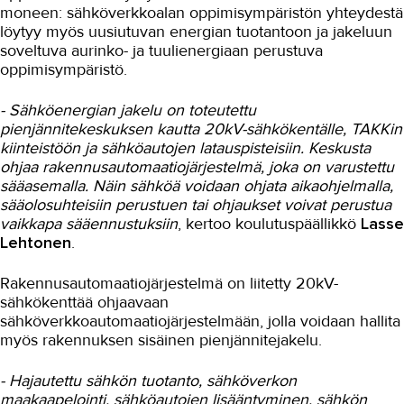
moneen: sähköverkkoalan oppimisympäristön yhteydestä
löytyy myös uusiutuvan energian tuotantoon ja jakeluun
soveltuva aurinko- ja tuulienergiaan perustuva
oppimisympäristö.
- Sähköenergian jakelu on toteutettu
pienjännitekeskuksen kautta 20kV-sähkökentälle, TAKKin
kiinteistöön ja sähköautojen latauspisteisiin. Keskusta
ohjaa rakennusautomaatiojärjestelmä, joka on varustettu
sääasemalla. Näin sähköä voidaan ohjata aikaohjelmalla,
sääolosuhteisiin perustuen tai ohjaukset voivat perustua
vaikkapa sääennustuksiin
, kertoo koulutuspäällikkö
Lasse
Lehtonen
.
Rakennusautomaatiojärjestelmä on liitetty 20kV-
sähkökenttää ohjaavaan
sähköverkkoautomaatiojärjestelmään, jolla voidaan hallita
myös rakennuksen sisäinen pienjännitejakelu.
- Hajautettu sähkön tuotanto, sähköverkon
maakaapelointi, sähköautojen lisääntyminen, sähkön