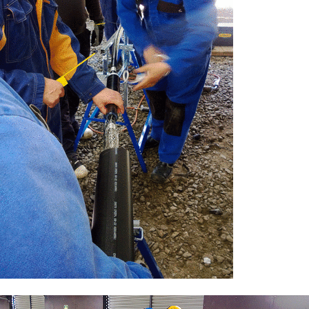
Autoala
Hydrauliikka
Johtaminen ja esihenkilötyö
Kasvatus- ja ohjausala
Kauneudenhoito
Kiinteistönvälitys ja isännöinti
Kiinteistöpalvelut
Kone- ja tuotantotekniikka
Kotoutuminen
Kuljetus ja logistiikka
Kumitekniikka
Liiketalous ja kaupan ala