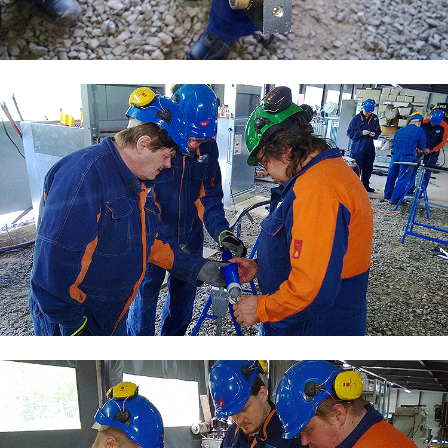
Valmiutta vikatilanteisiin Pirhalle
Sähköalalle isän jalanjäljissä
Opiskelu kannattaa
Sähköverkkoasentajan työpäivä
Oma juttu löytyi
suurjänniteosaajakoulutuksesta
Opiskelijan Terveiset Lontoosta
Täsmäkoulutus Carunan tarpeeseen
Sähköverkkoalan toimijoiden
tukikohta
Sähköasema ja voimajohdot
Kaapelikelavaunu TAKKin
sähkökentälle
Sähköasentajien harjoitustila