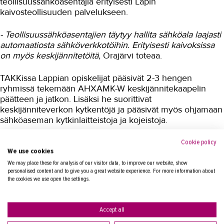
teollisuussähköasentajia erityisesti Lapin
kaivosteollisuuden palvelukseen.
- Teollisuussähköasentajien täytyy hallita sähköala laajasti
automaatiosta sähköverkkotöihin. Erityisesti kaivoksissa
on myös keskijännitetöitä,
Orajärvi toteaa.
TAKKissa Lappian opiskelijat pääsivät 2-3 hengen
ryhmissä tekemään AHXAMK-W keskijännitekaapelin
päätteen ja jatkon. Lisäksi he suorittivat
keskijänniteverkon kytkentöjä ja pääsivät myös ohjamaan
sähköaseman kytkinlaitteistoja ja kojeistoja.
- Suojareleiden käyttöä ja koestuksia he tekivät
Cookie policy
We use cookies
yhteistyökumppanimme
Arto Vitkalan
kanssa,
kertoo
kouluttaja
Rene Kakkonen
.
We may place these for analysis of our visitor data, to improve our website, show
personalised content and to give you a great website experience. For more information about
the cookies we use open the settings.
- Opiskelijat ovat niin innokkaita, että olemme tehneet
ylipitkää päivää, jotta kaikki ovat päässeet kokeilemaan
harjoituksia käytännössä,
kehuvat Kakkonen ja toisena
Accept all
vastuukouluttaja toiminut
Janne Ketola
.