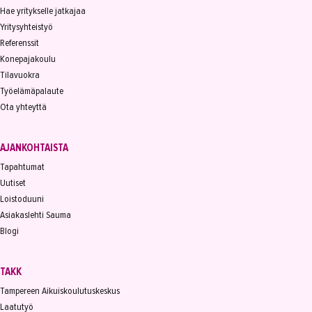
Hae yritykselle jatkajaa
Yritysyhteistyö
Referenssit
Konepajakoulu
Tilavuokra
Työelämäpalaute
Ota yhteyttä
AJANKOHTAISTA
Tapahtumat
Uutiset
Loistoduuni
Asiakaslehti Sauma
Blogi
TAKK
Tampereen Aikuiskoulutuskeskus
Laatutyö