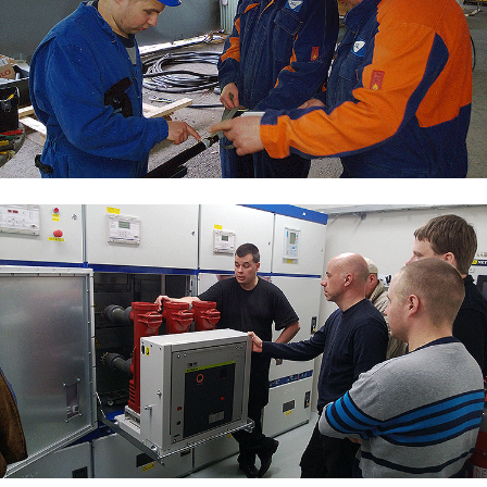
Fingrid valitsi TAKKin
koulutuskumppaniksi
Mikrokanavatekniikan harjoitusalue
Sähkökenttä yritysyhteistyöhön
Vaasalaiset opissa TAKKin
sähkökentällä
Sähkökentällä kokeillaan
käytännössä
Talotekniikka ja kylmäala
Urheiluhieronta
Työyhteisö ja työura
Valimotekniikka
Ympäristöala
Yrittäjyys