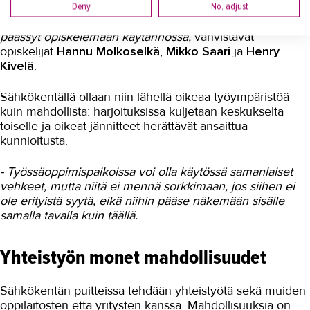
Deny
No, adjust
- Parasta sähkökentällä on ollut se, että kaikkea on
päässyt opiskelemaan käytännössä,
vahvistavat
opiskelijat
Hannu Molkoselkä
,
Mikko Saari
ja
Henry
Kivelä
.
Sähkökentällä ollaan niin lähellä oikeaa työympäristöä
kuin mahdollista: harjoituksissa kuljetaan keskukselta
toiselle ja oikeat jännitteet herättävät ansaittua
kunnioitusta.
- Työssäoppimispaikoissa voi olla käytössä samanlaiset
vehkeet, mutta niitä ei mennä sorkkimaan, jos siihen ei
ole erityistä syytä, eikä niihin pääse näkemään sisälle
samalla tavalla kuin täällä.
Yhteistyön monet mahdollisuudet
Sähkökentän puitteissa tehdään yhteistyötä sekä muiden
oppilaitosten että yritysten kanssa. Mahdollisuuksia on