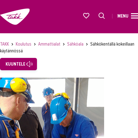
MENU
ETUSIVU
Alkavat koulutukset osiosta
KOULUTUS
TAKK
Koulutus
Ammattialat
Sähköala
Sähkökentällä kokeillaan
käytännössä
Koulutukset
KUUNTELE
Lyhytkurssit, testit ja kortit
Rekrytoivat koulutukset
Verkko-opinnot
Maahanmuuttaneiden koulutukset
Ammattialat
Asiakaspalvelu
Asioimis- ja oikeustulkkaus