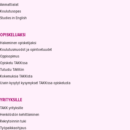
Ammattialat
Koulutusopas
Studies in English
OPISKELIJAKSI
Hakeminen opiskelijaksi
Koulutusmuodot ja opintoetuudet
Oppisopimus
Opiskelu TAKKissa
Tutustu TAKKiin
Kokemuksia TAKKista
Usein kysytyt kysymykset TAKKissa opiskelusta
YRITYKSILLE
TAKK yrityksille
Henkilöstön kehittäminen
Rekrytoinnin tuki
Työpaikkaohjaus