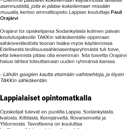
- Olemme päässeet kokeilemaan käytännössä sellaisia
asennustöitä, joita ei pääse kokeilemaan missään
muualla,
kertoo ammattiopisto Lappian kouluttaja
Pauli
Orajärvi
.
Orajärvi toi opiskelijansa Sodankylästä kolmen päivän
koulutusjaksolle TAKKin sähkökentälle oppimaan
sähköverkkotöitä teorian lisäksi myös käytännössä.
Edellisestä teollisuussähköasentajaryhmästä tuli toive,
että tekemistä pitäisi olla enemmän. Sitä toivetta Orajärvi
halusi lähteä toteuttamaan uuden ryhmänsä kanssa.
- Lähdin googlen kautta etsimään vaihtoehtoja, ja löysin
TAKKin sähkökentän.
Lappialaiset opintomatkalla
Opiskelijat tulevat eri puolilta Lappia: Sodankylästä,
Ivalosta, Kittilästä, Kemijärveltä, Rovaniemeltä ja
Ylitorniosta. Tavoitteena on kouluttaa