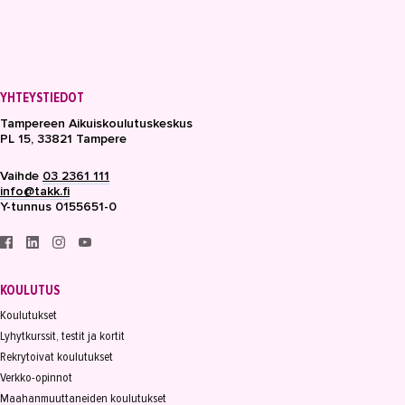
YHTEYSTIEDOT
Tampereen Aikuiskoulutuskeskus
PL 15, 33821 Tampere
Vaihde
03 2361 111
info@takk.fi
Y-tunnus 0155651-0
KOULUTUS
Koulutukset
Lyhytkurssit, testit ja kortit
Rekrytoivat koulutukset
Verkko-opinnot
Maahanmuuttaneiden koulutukset