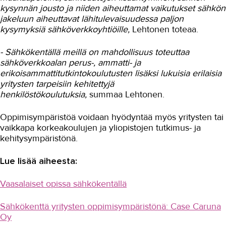
kysynnän jousto ja niiden aiheuttamat vaikutukset sähkön
jakeluun aiheuttavat lähitulevaisuudessa paljon
kysymyksiä sähköverkkoyhtiöille,
Lehtonen toteaa.
- Sähkökentällä meillä on mahdollisuus toteuttaa
sähköverkkoalan perus-, ammatti- ja
erikoisammattitutkintokoulutusten lisäksi lukuisia erilaisia
yritysten tarpeisiin kehitettyjä
henkilöstökoulutuksia,
summaa Lehtonen.
Oppimisympäristöä voidaan hyödyntää myös yritysten tai
vaikkapa korkeakoulujen ja yliopistojen tutkimus- ja
kehitysympäristönä.
Lue lisää aiheesta:
Vaasalaiset opissa sähkökentällä
Sähkökenttä yritysten oppimisympäristönä: Case Caruna
Oy