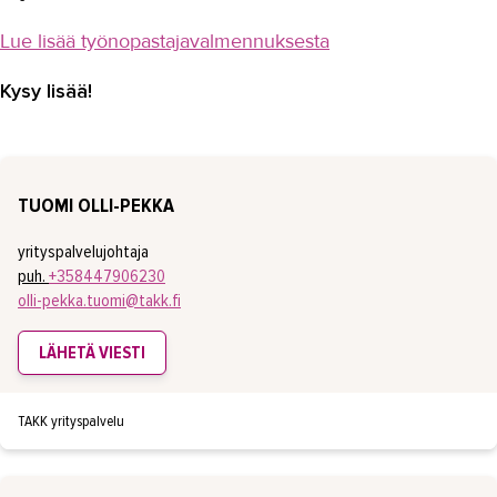
Lue lisää työnopastajavalmennuksesta
Kysy lisää!
TUOMI OLLI-PEKKA
yrityspalvelujohtaja
puh.
+358447906230
olli-pekka.tuomi@takk.fi
LÄHETÄ VIESTI
TAKK yrityspalvelu