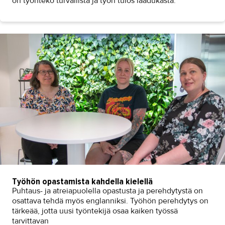
on työnteko turvallista ja työn tulos laadukasta.
Työhön opastamista kahdella kielellä
Puhtaus- ja atreiapuolella opastusta ja perehdytystä on
osattava tehdä myös englanniksi. Työhön perehdytys on
tärkeää, jotta uusi työntekijä osaa kaiken työssä
tarvittavan