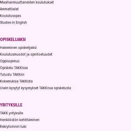
Maahanmuuttaneiden koulutukset
Ammattialat
Koulutusopas
Studies in English
OPISKELIJAKSI
Hakeminen opiskelijaksi
Koulutusmuodot ja opintoetuudet
Oppisopimus
Opiskelu TAKKissa
Tutustu TAKKiin
Kokemuksia TAKKista
Usein kysytyt kysymykset TAKKissa opiskelusta
YRITYKSILLE
TAKK yrityksille
Henkilöstön kehittäminen
Rekrytoinnin tuki