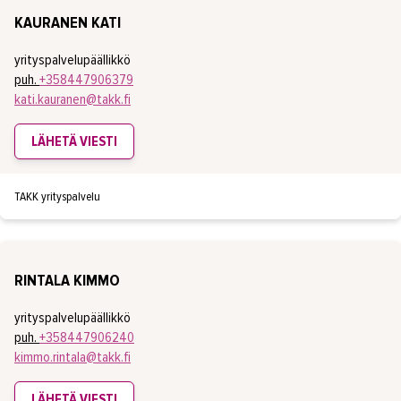
KAURANEN KATI
yrityspalvelupäällikkö
puh.
+358447906379
kati.kauranen@takk.fi
LÄHETÄ VIESTI
TAKK yrityspalvelu
RINTALA KIMMO
yrityspalvelupäällikkö
puh.
+358447906240
kimmo.rintala@takk.fi
LÄHETÄ VIESTI