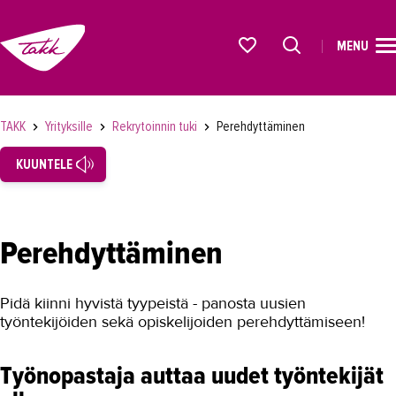
MENU
ETUSIVU
Alkavat koulutukset osiosta
KOULUTUS
TAKK
Yrityksille
Rekrytoinnin tuki
Perehdyttäminen
OPISKELIJAKSI
KUUNTELE
YRITYKSILLE
TAKK yrityksille
Perehdyttäminen
Henkilöstön kehittäminen
Rekrytoinnin tuki
Pidä kiinni hyvistä tyypeistä - panosta uusien
työntekijöiden sekä opiskelijoiden perehdyttämiseen!
Kouluta ja rekrytoi
Hae työntekijää
Työnopastaja auttaa uudet työntekijät
Työssäoppijat