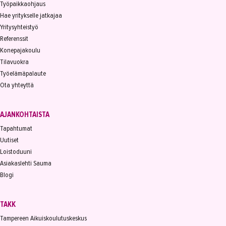
Työpaikkaohjaus
Hae yritykselle jatkajaa
Yritysyhteistyö
Referenssit
Konepajakoulu
Tilavuokra
Työelämäpalaute
Ota yhteyttä
AJANKOHTAISTA
Tapahtumat
Uutiset
Loistoduuni
Asiakaslehti Sauma
Blogi
TAKK
Tampereen Aikuiskoulutuskeskus