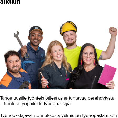
alkuun
Osaajia ulkomailta
Rekrytointitapahtumat
Perehdyttäminen
Työpaikkaohjaus
Hae yritykselle jatkajaa
Yritysyhteistyö
Referenssit
Konepajakoulu
Tilavuokra
Tarjoa uusille työntekijöillesi asiantuntevaa perehdytystä
Työelämäpalaute
– kouluta työpaikalle työnopastajia!
Ota yhteyttä
Työnopastajavalmennuksesta valmistuu työnopastamisen