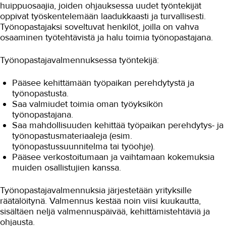
TAKK
huippuosaajia, joiden ohjauksessa uudet työntekijät
oppivat työskentelemään laadukkaasti ja turvallisesti.
Työnopastajaksi soveltuvat henkilöt, joilla on vahva
AJANKOHTAISTA
osaaminen työtehtävistä ja halu toimia työnopastajana.
OMA TAKK
Työnopastajavalmennuksessa työntekijä:
YHTEYSTIEDOT
Pääsee kehittämään työpaikan perehdytystä ja
IN ENGLISH
työnopastusta.
Saa valmiudet toimia oman työyksikön
työnopastajana.
Saa mahdollisuuden kehittää työpaikan perehdytys- ja
työnopastusmateriaaleja (esim.
työnopastussuunnitelma tai työohje).
Pääsee verkostoitumaan ja vaihtamaan kokemuksia
muiden osallistujien kanssa.
Työnopastajavalmennuksia järjestetään yrityksille
räätälöitynä. Valmennus kestää noin viisi kuukautta,
sisältäen neljä valmennuspäivää, kehittämistehtäviä ja
ohjausta.