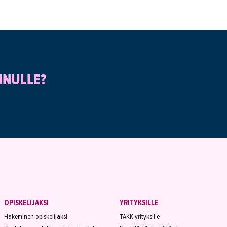
INULLE?
OPISKELIJAKSI
YRITYKSILLE
Hakeminen opiskelijaksi
TAKK yrityksille