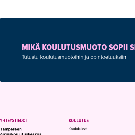
MIKÄ KOULUTUSMUOTO SOPII S
Tutustu koulutusmuotoihin ja opintoetuuksiin
YHTEYSTIEDOT
KOULUTUS
Koulutukset
Tampereen
Aikuiskoulutuskeskus