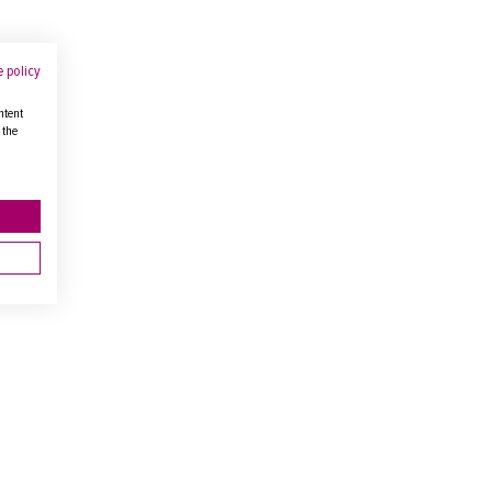
 policy
ntent
 the