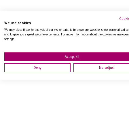
Cookie
We use cookies
We may place these for analysis of our visitor data, to improve our website, show personalised co
and to give you a great website experience. For more information about the cookies we use open
settings.
Accept all
Deny
No, adjust