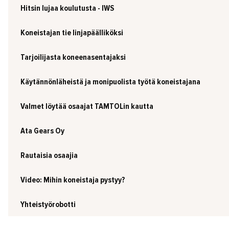
Hitsin lujaa koulutusta - IWS
Koneistajan tie linjapäälliköksi
Tarjoilijasta koneenasentajaksi
Käytännönläheistä ja monipuolista työtä koneistajana
Valmet löytää osaajat TAMTOLin kautta
Ata Gears Oy
Rautaisia osaajia
Video: Mihin koneistaja pystyy?
Yhteistyörobotti