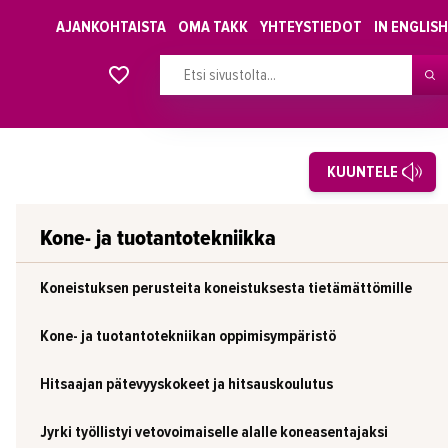
AJANKOHTAISTA
OMA TAKK
YHTEYSTIEDOT
IN ENGLISH
Alkavat koulutukset osiosta
KUUNTELE
Kone- ja tuotantotekniikka
Koneistuksen perusteita koneistuksesta tietämättömille
Kone- ja tuotantotekniikan oppimisympäristö
Hitsaajan pätevyyskokeet ja hitsauskoulutus
Jyrki työllistyi vetovoimaiselle alalle koneasentajaksi