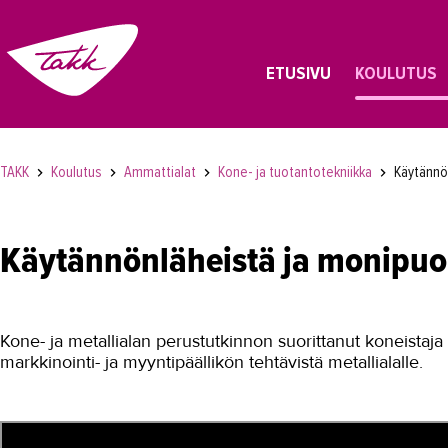
ETUSIVU
KOULUTUS
TAKK
Koulutus
Ammattialat
Kone- ja tuotantotekniikka
Käytännön
Käytännönläheistä ja monipuol
Kone- ja metallialan perustutkinnon suorittanut koneistaja
markkinointi- ja myyntipäällikön tehtävistä metallialalle.