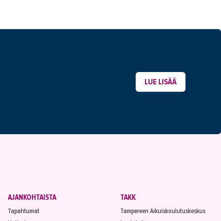
LUE LISÄÄ
AJANKOHTAISTA
TAKK
Tapahtumat
Tampereen Aikuiskoulutuskeskus