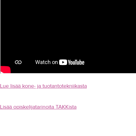
Lue lisää kone- ja tuotantotekniikasta
Lisää opiskelijatarinoita TAKKista